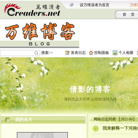
设万维读者为首页
万维
首 页
搜索>>
发表日志
控制面板
个人相册
倩影的博客
海到无边天作岸 山登绝顶我为峰
网络日志列表 【2022-06】
我的名片
我来解释一下河南