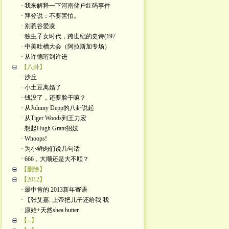
· 我来解释一下河南储户红码事件
· 拜登说：不要害怕。
· 别惹谷爱凌
· 独生子女时代，跨世纪的史诗(197
· 中美吐槽大会（阿拉斯加专场）
· 从许德珩到许进
【八卦】
· 沙丘
· 小土豆离婚了
· 钱没了，还要脸干嘛？
· 从Johnny Depp的八卦说起
· 从Tiger Woods到王力宏
· 想起Hugh Grant招妓
· Whoops!
· 为小鲜肉们说几句话
· 666，大顺还是大不顺？
【删除】
【2012】
· 最中肯的 2013新年寄语
· 【张艾嘉: 上帝把儿子还给我 我
· 原始+天然shea butter
【--】