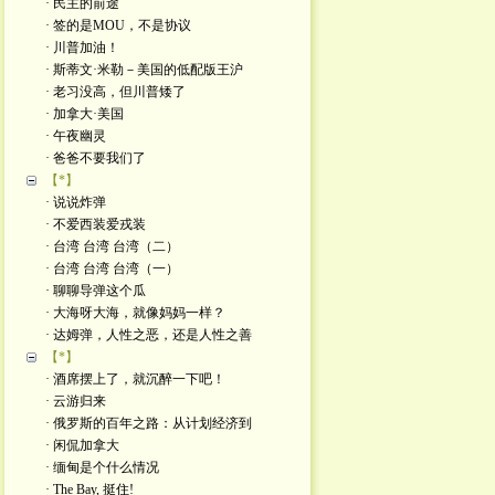
· 民主的前途
· 签的是MOU，不是协议
· 川普加油！
· 斯蒂文·米勒－美国的低配版王沪
· 老习没高，但川普矮了
· 加拿大·美国
· 午夜幽灵
· 爸爸不要我们了
【*】
· 说说炸弹
· 不爱西装爱戎装
· 台湾 台湾 台湾（二）
· 台湾 台湾 台湾（一）
· 聊聊导弹这个瓜
· 大海呀大海，就像妈妈一样？
· 达姆弹，人性之恶，还是人性之善
【*】
· 酒席摆上了，就沉醉一下吧！
· 云游归来
· 俄罗斯的百年之路：从计划经济到
· 闲侃加拿大
· 缅甸是个什么情况
· The Bay, 挺住!