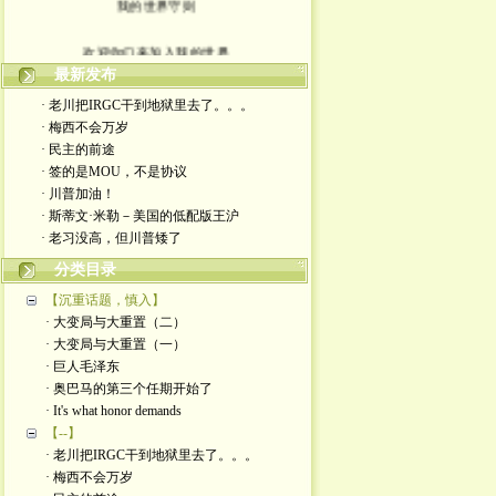
欢迎你们来加入我的世界
最新发布
入场券上面有正义的光源
· 老川把IRGC干到地狱里去了。。。
· 梅西不会万岁
此生面对严厉又仁慈的一切
· 民主的前途
· 签的是MOU，不是协议
轻松一点 我们一起度过暗夜
· 川普加油！
· 斯蒂文·米勒－美国的低配版王沪
· 老习没高，但川普矮了
分类目录
【沉重话题，慎入】
· 大变局与大重置（二）
· 大变局与大重置（一）
· 巨人毛泽东
· 奥巴马的第三个任期开始了
· It's what honor demands
【--】
· 老川把IRGC干到地狱里去了。。。
· 梅西不会万岁