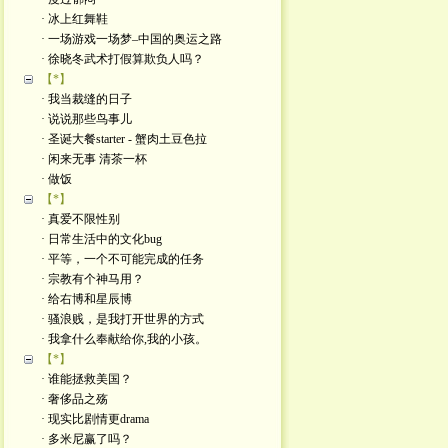
· 冰上红舞鞋
· 一场游戏一场梦–中国的奥运之路
· 徐晓冬武术打假算欺负人吗？
【*】
· 我当裁缝的日子
· 说说那些鸟事儿
· 圣诞大餐starter - 蟹肉土豆色拉
· 闲来无事 清茶一杯
· 做饭
【*】
· 真爱不限性别
· 日常生活中的文化bug
· 平等，一个不可能完成的任务
· 宗教有个神马用？
· 给右博和星辰博
· 骚浪贱，是我打开世界的方式
· 我拿什么奉献给你,我的小孩。
【*】
· 谁能拯救美国？
· 奢侈品之殇
· 现实比剧情更drama
· 多米尼赢了吗？