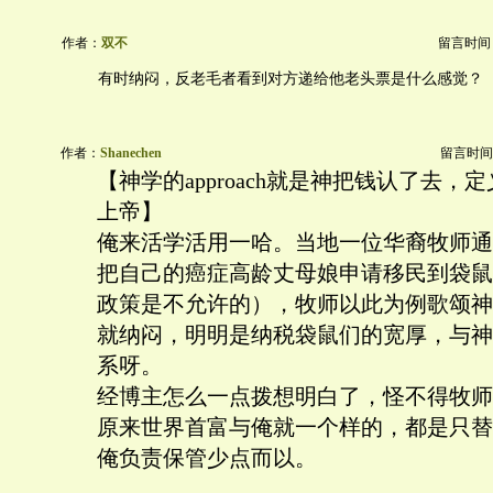
作者：
双不
留言时间：20
有时纳闷，反老毛者看到对方递给他老头票是什么感觉？
作者：
Shanechen
留言时间：20
【神学的approach就是神把钱认了去，
上帝】
俺来活学活用一哈。当地一位华裔牧师通
把自己的癌症高龄丈母娘申请移民到袋鼠
政策是不允许的），牧师以此为例歌颂神
就纳闷，明明是纳税袋鼠们的宽厚，与神
系呀。
经博主怎么一点拨想明白了，怪不得牧师
原来世界首富与俺就一个样的，都是只替
俺负责保管少点而以。