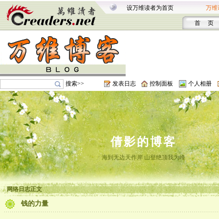
设万维读者为首页
万维
首 页
搜索>>
发表日志
控制面板
个人相册
倩影的博客
海到无边天作岸 山登绝顶我为峰
网络日志正文
钱的力量