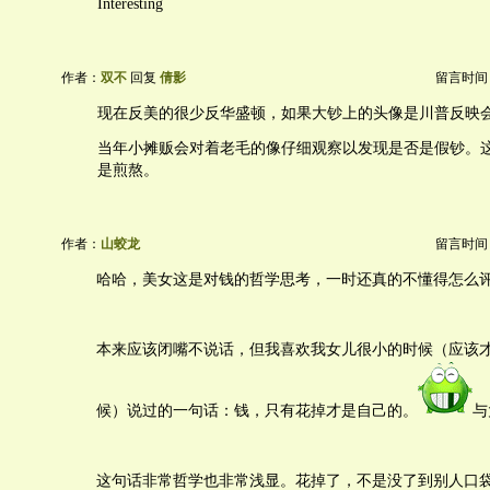
Interesting
作者：
双不
回复
倩影
留言时间：20
现在反美的很少反华盛顿，如果大钞上的头像是川普反映
当年小摊贩会对着老毛的像仔细观察以发现是否是假钞。
是煎熬。
作者：
山蛟龙
留言时间：20
哈哈，美女这是对钱的哲学思考，一时还真的不懂得怎么
本来应该闭嘴不说话，但我喜欢我女儿很小的时候（应该
候）说过的一句话：钱，只有花掉才是自己的。
与
这句话非常哲学也非常浅显。花掉了，不是没了到别人口