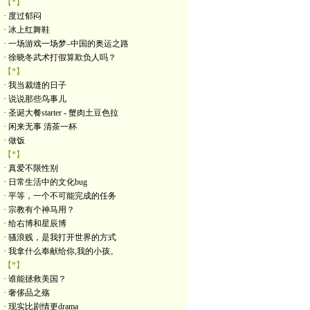
【*】
· 度过郁闷
· 冰上红舞鞋
· 一场游戏一场梦–中国的奥运之路
· 徐晓冬武术打假算欺负人吗？
【*】
· 我当裁缝的日子
· 说说那些鸟事儿
· 圣诞大餐starter - 蟹肉土豆色拉
· 闲来无事 清茶一杯
· 做饭
【*】
· 真爱不限性别
· 日常生活中的文化bug
· 平等，一个不可能完成的任务
· 宗教有个神马用？
· 给右博和星辰博
· 骚浪贱，是我打开世界的方式
· 我拿什么奉献给你,我的小孩。
【*】
· 谁能拯救美国？
· 奢侈品之殇
· 现实比剧情更drama