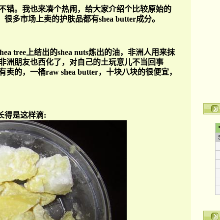
不错。
我也来凑个热闹，给大家介绍个比较原始的
。很多市场
上卖的护肤品都有
shea butter
成分。
hea tree
上结出的
shea nuts
炼出的油，非洲人用来抹
非洲朋友也西化了，对自己的土玩意儿不当回事
有卖的，一桶
raw shea butter
，十块八块的很便宜，
长得是这样滴: