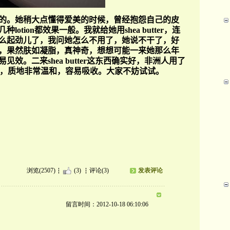
的。她稍大点懂得爱美的时候，曾经抱怨自己的皮
otion
都效果一般。我就给她用
shea butter
，连
么起劲儿了，
我问她怎么不用了，她说不干了，好
，果然肤如凝脂，真神奇，想想可能一来她那么年
。二来shea butter
这东西确实好，非洲人用了
，
质地非常温和，容易吸收。
大家不妨试试。
浏览(2507)
(3)
评论(3)
发表评论
留言时间：2012-10-18 06:10:06