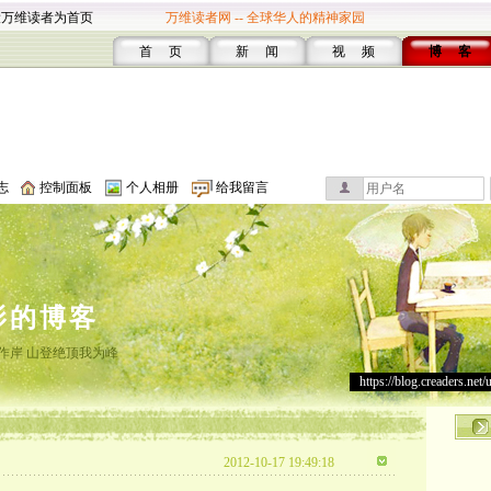
设万维读者为首页
万维读者网 -- 全球华人的精神家园
首 页
新 闻
视 频
博 客
志
控制面板
个人相册
给我留言
影的博客
作岸 山登绝顶我为峰
https://blog.creaders.net/
2012-10-17 19:49:18