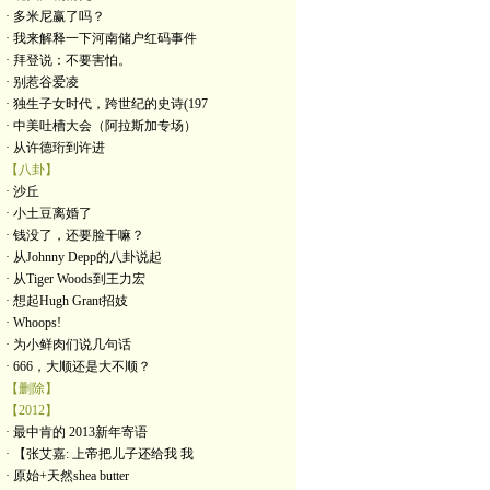
· 多米尼赢了吗？
· 我来解释一下河南储户红码事件
· 拜登说：不要害怕。
· 别惹谷爱凌
· 独生子女时代，跨世纪的史诗(197
· 中美吐槽大会（阿拉斯加专场）
· 从许德珩到许进
【八卦】
· 沙丘
· 小土豆离婚了
· 钱没了，还要脸干嘛？
· 从Johnny Depp的八卦说起
· 从Tiger Woods到王力宏
· 想起Hugh Grant招妓
· Whoops!
· 为小鲜肉们说几句话
· 666，大顺还是大不顺？
【删除】
【2012】
· 最中肯的 2013新年寄语
· 【张艾嘉: 上帝把儿子还给我 我
· 原始+天然shea butter