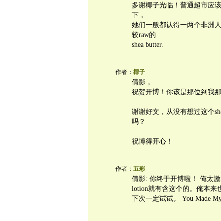
多谢椰子光临！普通超市应该没有
下，
她们一般都认得一两个非洲
较raw的
shea butter.
作者：
椰子
倩影，
祝贺开博！你该是那位到我
谢谢好文，从没有想过这个she
吗？
祝博得开心！
作者：
五彩
倩影: 你终于开博啦！ 俺太激动
lotion就有含这个的。俺
下次一定试试。 You Made My