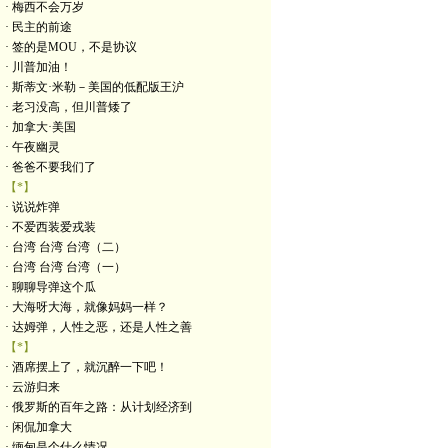
· 梅西不会万岁
· 民主的前途
· 签的是MOU，不是协议
· 川普加油！
· 斯蒂文·米勒－美国的低配版王沪
· 老习没高，但川普矮了
· 加拿大·美国
· 午夜幽灵
· 爸爸不要我们了
【*】
· 说说炸弹
· 不爱西装爱戎装
· 台湾 台湾 台湾（二）
· 台湾 台湾 台湾（一）
· 聊聊导弹这个瓜
· 大海呀大海，就像妈妈一样？
· 达姆弹，人性之恶，还是人性之善
【*】
· 酒席摆上了，就沉醉一下吧！
· 云游归来
· 俄罗斯的百年之路：从计划经济到
· 闲侃加拿大
· 缅甸是个什么情况