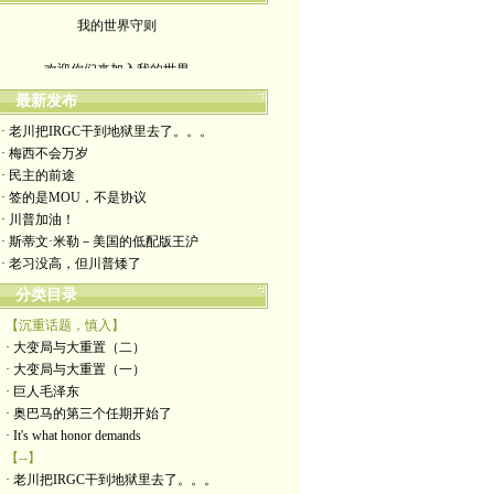
我的世界守则
欢迎你们来加入我的世界
入场券上面有正义的光源
最新发布
· 老川把IRGC干到地狱里去了。。。
此生面对严厉又仁慈的一切
· 梅西不会万岁
· 民主的前途
轻松一点 我们一起度过暗夜
· 签的是MOU，不是协议
· 川普加油！
· 斯蒂文·米勒－美国的低配版王沪
· 老习没高，但川普矮了
分类目录
【沉重话题，慎入】
· 大变局与大重置（二）
· 大变局与大重置（一）
· 巨人毛泽东
· 奥巴马的第三个任期开始了
· It's what honor demands
【--】
· 老川把IRGC干到地狱里去了。。。