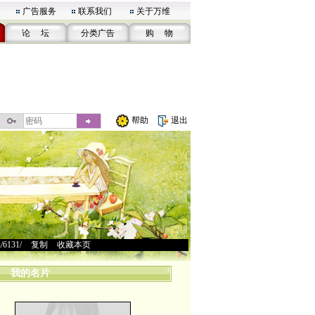
广告服务
联系我们
关于万维
论 坛
分类广告
购 物
帮助
退出
u/6131/
>
复制
>
收藏本页
我的名片