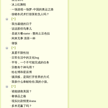
· 冰上红舞鞋
· 一场游戏一场梦–中国的奥运之路
· 徐晓冬武术打假算欺负人吗？
【*】
· 我当裁缝的日子
· 说说那些鸟事儿
· 圣诞大餐starter - 蟹肉土豆色拉
· 闲来无事 清茶一杯
· 做饭
【*】
· 真爱不限性别
· 日常生活中的文化bug
· 平等，一个不可能完成的任务
· 宗教有个神马用？
· 给右博和星辰博
· 骚浪贱，是我打开世界的方式
· 我拿什么奉献给你,我的小孩。
【*】
· 谁能拯救美国？
· 奢侈品之殇
· 现实比剧情更drama
· 多米尼赢了吗？