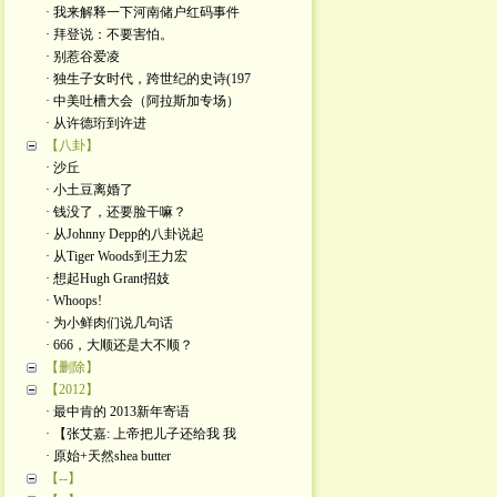
· 我来解释一下河南储户红码事件
· 拜登说：不要害怕。
· 别惹谷爱凌
· 独生子女时代，跨世纪的史诗(197
· 中美吐槽大会（阿拉斯加专场）
· 从许德珩到许进
【八卦】
· 沙丘
· 小土豆离婚了
· 钱没了，还要脸干嘛？
· 从Johnny Depp的八卦说起
· 从Tiger Woods到王力宏
· 想起Hugh Grant招妓
· Whoops!
· 为小鲜肉们说几句话
· 666，大顺还是大不顺？
【删除】
【2012】
· 最中肯的 2013新年寄语
· 【张艾嘉: 上帝把儿子还给我 我
· 原始+天然shea butter
【--】