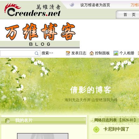
设万维读者为首页
万维
首 页
搜索>>
发表日志
控制面板
个人相册
倩影的博客
海到无边天作岸 山登绝顶我为峰
网络日志列表 【2026-01】
我的名片
卡尼到中国了