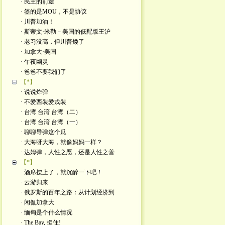
· 民主的前途
· 签的是MOU，不是协议
· 川普加油！
· 斯蒂文·米勒－美国的低配版王沪
· 老习没高，但川普矮了
· 加拿大·美国
· 午夜幽灵
· 爸爸不要我们了
【*】
· 说说炸弹
· 不爱西装爱戎装
· 台湾 台湾 台湾（二）
· 台湾 台湾 台湾（一）
· 聊聊导弹这个瓜
· 大海呀大海，就像妈妈一样？
· 达姆弹，人性之恶，还是人性之善
【*】
· 酒席摆上了，就沉醉一下吧！
· 云游归来
· 俄罗斯的百年之路：从计划经济到
· 闲侃加拿大
· 缅甸是个什么情况
· The Bay, 挺住!