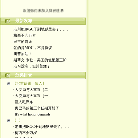
欢迎你们来加入我的世界
入场券上面有正义的光源
最新发布
· 老川把IRGC干到地狱里去了。。。
此生面对严厉又仁慈的一切
· 梅西不会万岁
· 民主的前途
轻松一点 我们一起度过暗夜
· 签的是MOU，不是协议
· 川普加油！
· 斯蒂文·米勒－美国的低配版王沪
· 老习没高，但川普矮了
分类目录
【沉重话题，慎入】
· 大变局与大重置（二）
· 大变局与大重置（一）
· 巨人毛泽东
· 奥巴马的第三个任期开始了
· It's what honor demands
【--】
· 老川把IRGC干到地狱里去了。。。
· 梅西不会万岁