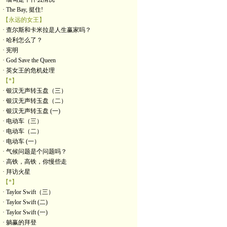
· The Bay, 挺住!
【永远的女王】
· 查尔斯和卡米拉是人生赢家吗？
· 哈利怎么了？
· 宪明
· God Save the Queen
· 英女王的危机处理
【*】
· 银汉无声转玉盘（三）
· 银汉无声转玉盘（二）
· 银汉无声转玉盘 (一)
· 电动车（三）
· 电动车（二）
· 电动车 (一）
· 气候问题是个问题吗？
· 高铁，高铁，你慢些走
· 拜访火星
【*】
· Taylor Swift（三）
· Taylor Swift (二)
· Taylor Swift (一)
· 躺赢的拜登