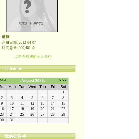
倩影
注册日期: 2012-04-07
访问总量: 999,401 次
点击查看我的个人资料
Calendar
我的公告栏