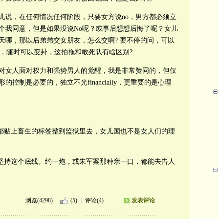
儿说，在任何情况任何阶段，只要女方说no，男方都必须立
个我同意，但是如果没说No呢？或事后想想后悔了呢？女儿
天哪，那以后弟弟交女朋友，怎么交啊? 要不停的问，可以
心情，随时可以变卦，这拍拖和敢死队有啥区别?
对女人面对权力和强势男人的觉醒，我是非常赞同的，但仅
控制是必要的，独立不光financially，更重要的是心理
人都贴上畜生的标签整到监狱里去，女儿国也不是女人们的理
我坚持这个底线。约一炮，或朱军案那种亲一口，都能去告人
浏览(4298)
(5)
评论(4)
发表评论