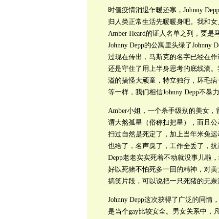
时值疫情消退乍暖还寒，Johnny De
归人类正常生活先暖暖身吧。我和女
Amber Heard的证人名单之列
Johnny Depp的公寓里头绿了Jo
过现在传出，马斯克的名字已经在作
还是守住了用上半身思考的底线滴。我和
溢的搞怪大顽童，特立独行，坏毛病
等一样，我们相信Johnny Depp不
Amber小姐，一个杀手级别的美女
谓大煞孤星（俗称扫把星），而且公私双
扫过自然是死定了，加上当年米兔运动的暴
也给了，名声臭了，工作全丢了，抗议wif
Depp老老实实死着不动就没事儿啦，结
好以死猪不怕死多一回的精神，对美女提
搞笑片段，可以说把一只死猪的无奈
Johnny Depp这次获得了广泛
是当个gay比较安全。男女关系中