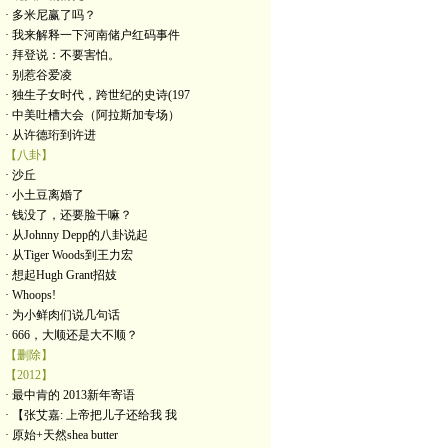
· 多米尼赢了吗？
· 我来解释一下河南储户红码事件
· 拜登说：不要害怕。
· 别惹谷爱凌
· 独生子女时代，跨世纪的史诗(197
· 中美吐槽大会（阿拉斯加专场）
· 从许德珩到许进
【八卦】
· 沙丘
· 小土豆离婚了
· 钱没了，还要脸干嘛？
· 从Johnny Depp的八卦说起
· 从Tiger Woods到王力宏
· 想起Hugh Grant招妓
· Whoops!
· 为小鲜肉们说几句话
· 666，大顺还是大不顺？
【删除】
【2012】
· 最中肯的 2013新年寄语
· 【张艾嘉: 上帝把儿子还给我 我
· 原始+天然shea butter