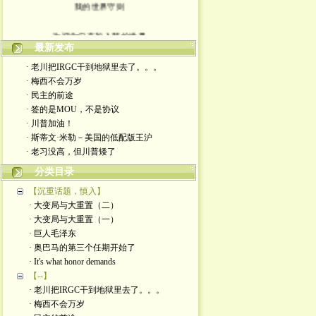
我的世界守则
欢迎你们来加入我的世界
最新发布
入场券上面有正义的光源
· 老川把IRGC干到地狱里去了。。。
· 梅西不会万岁
此生面对严厉又仁慈的一切
· 民主的前途
· 签的是MOU，不是协议
轻松一点 我们一起度过暗夜
· 川普加油！
· 斯蒂文·米勒－美国的低配版王沪
· 老习没高，但川普矮了
分类目录
【沉重话题，慎入】
· 大变局与大重置（二）
· 大变局与大重置（一）
· 巨人毛泽东
· 奥巴马的第三个任期开始了
· It's what honor demands
【--】
· 老川把IRGC干到地狱里去了。。。
· 梅西不会万岁