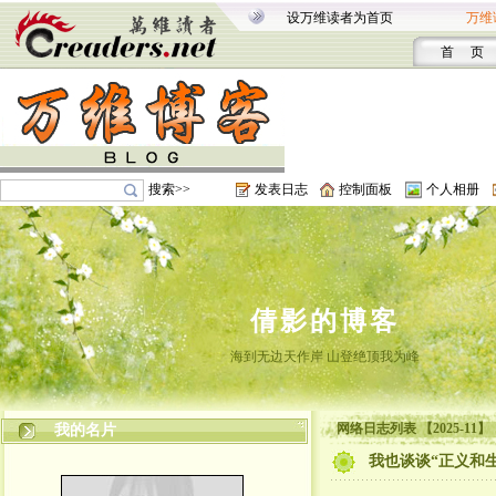
设万维读者为首页
万维
首 页
搜索>>
发表日志
控制面板
个人相册
倩影的博客
海到无边天作岸 山登绝顶我为峰
网络日志列表 【2025-11】
我的名片
我也谈谈“正义和