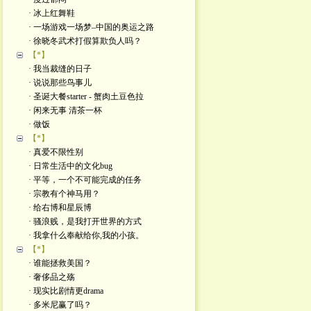
· 冰上红舞鞋
· 一场游戏一场梦–中国的奥运之路
· 徐晓冬武术打假算欺负人吗？
【*】
· 我当裁缝的日子
· 说说那些鸟事儿
· 圣诞大餐starter - 蟹肉土豆色拉
· 闲来无事 清茶一杯
· 做饭
【*】
· 真爱不限性别
· 日常生活中的文化bug
· 平等，一个不可能完成的任务
· 宗教有个神马用？
· 给右博和星辰博
· 骚浪贱，是我打开世界的方式
· 我拿什么奉献给你,我的小孩。
【*】
· 谁能拯救美国？
· 奢侈品之殇
· 现实比剧情更drama
· 多米尼赢了吗？