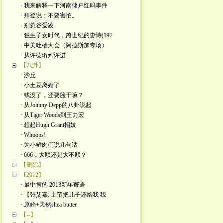
· 我来解释一下河南储户红码事件
· 拜登说：不要害怕。
· 别惹谷爱凌
· 独生子女时代，跨世纪的史诗(197
· 中美吐槽大会（阿拉斯加专场）
· 从许德珩到许进
【八卦】
· 沙丘
· 小土豆离婚了
· 钱没了，还要脸干嘛？
· 从Johnny Depp的八卦说起
· 从Tiger Woods到王力宏
· 想起Hugh Grant招妓
· Whoops!
· 为小鲜肉们说几句话
· 666，大顺还是大不顺？
【删除】
【2012】
· 最中肯的 2013新年寄语
· 【张艾嘉: 上帝把儿子还给我 我
· 原始+天然shea butter
【--】