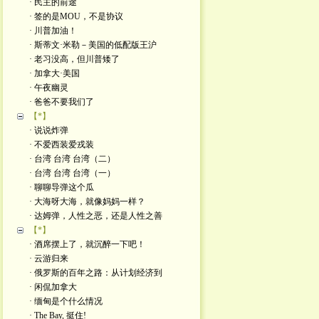
· 民主的前途
· 签的是MOU，不是协议
· 川普加油！
· 斯蒂文·米勒－美国的低配版王沪
· 老习没高，但川普矮了
· 加拿大·美国
· 午夜幽灵
· 爸爸不要我们了
【*】
· 说说炸弹
· 不爱西装爱戎装
· 台湾 台湾 台湾（二）
· 台湾 台湾 台湾（一）
· 聊聊导弹这个瓜
· 大海呀大海，就像妈妈一样？
· 达姆弹，人性之恶，还是人性之善
【*】
· 酒席摆上了，就沉醉一下吧！
· 云游归来
· 俄罗斯的百年之路：从计划经济到
· 闲侃加拿大
· 缅甸是个什么情况
· The Bay, 挺住!