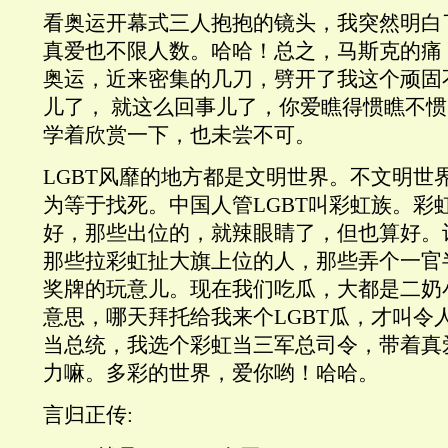
看奥运开幕式三人抱抱的镜头，我突然明白
真爱也不限人数。哈哈！总之，马斯克的痛
奥运，近来密集的几刀，劈开了我这个顽固
儿了， 就这么回事儿了，你爱瞧得惯瞧不
学着欣赏一下，也未尝不可。
LGBT风靡的地方都是文明世界。不文明世界
为等于找死。中国人管LGBT叫彩虹族。彩
好，那些出位的，就辣眼睛了，但也算好。
那些拉彩虹扯大旗上位的人，那些弄个一官
奖牌的玩意儿。现在我们吃瓜，大都是二奶
意思，哪天拜托给我来个LGBT瓜，才叫令
当总统，我选个彩虹当三军总司令，带着真
力嘛。多彩的世界，爱你哟！哈哈。
言归正传: