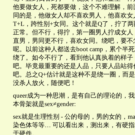
他要做女人，死都要做，这个不难理解，前
同的是，他做女人却不喜欢男人，他喜欢女
T+L，跨性别+女同。这个就是Q了，拧了
正常。但不行，得拧，第一圈男人拧成女人
直男，男同更不行，喜欢女同。绕吧，要不
呢。以前这种人都送去boot camp，累个
绕了。如今不行了，看到他认真执着的样子
吧。毕竟最重要的还是人品，只要人品站得
吧。总之Q+估计就是这种不是绕一圈，而
没杀人放火，随便吧！
queer成为一种思潮，是有自己的理论的，
本骨架就是sex≠gender:
sex就是生理性别 - 公的母的，男的女的，male/
染色体等等… 可以看出来，测出来，有硬
于硬件。