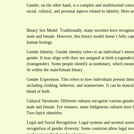
Gender, on the other hand, is a complex and multifaceted conce
social, cultural, and personal aspects related to identity. Here 
Binary Sex Model: Traditionally, many societies have recogniz
male and female. However, this binary model doesn’t fully capt
human biology.
Gender Identity: Gender identity refers to an individual’s inter
gender. It may align with their sex assigned at birth (cisgender)
(transgender). Some people identify as nonbinary, which means
fit within the male/female binary.
Gender Expression: This refers to how individuals present them
including clothing, behavior, and mannerisms. It can be mascul
blend of both.
Cultural Variations: Different cultures recognize various gende
male and female. For instance, some Indigenous cultures have 
Two-Spirit identities.
Legal and Social Recognition: Legal systems and societal norms
recognition of gender diversity. Some countries allow legal rec