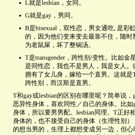
L就是lesbian，女同。
G就是gay，男同。
B是bisexual，双性恋，男女通吃, 
的，因为他们变来变去最靠不住，随时
为老鼠屎，坏了整锅汤。
T是transgender，跨性别/变性。比
是同性恋，我也不是男人，我是女人。
拥有了女儿身，嫁给一个直男。这就是
跨性别，而汉斯是直男。
T和gay或lesbian的区别在哪里呢？简单说，ga
恶异性身体，喜欢同性／自己的身体。比如ga
身体，所以要男男配。lesbian同理。T正
身体的，也不接受自己的身体（生理性别）
的想当男的，生理上都想变成另一边，但心