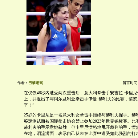
作者：
巴黎老高
留言时间：20
在仅仅46秒内遭受两次重击后，意大利拳击手安吉拉·卡里
上，并退出了与阿尔及利亚拳击手伊曼·赫利夫的比赛，愤怒
平！”
25岁的卡里尼是一名意大利女拳击手拒绝与赫利夫握手。赫
鉴定测试而被国际拳击协会禁止参加2023年世界锦标赛。比
赫利夫的手示意她获胜，但卡里尼愤怒地甩开裁判的手，愤
在地，泪流满面，表示自己从未在比赛中遭受如此强烈的打