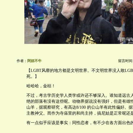
作者：
阿妞不牛
留言时间：20
【LGBT风靡的地方都是文明世界。不文明世界没人敢LG
死。】
哈哈哈，金桔！
不过，考古学历史学人类学或许还不够深入。谁知道远古
绝的部落有没有这些呢。动物界据说没有强奸，但是有雄性
山羊，据观察研究，有高达8/100 的公山羊有此性偏好。
主教神父。而作为寺庙里的和尚主持，搞尼姑是正常呢还
有一点似乎应该是事实：同性恋者，有不少在各方面出色