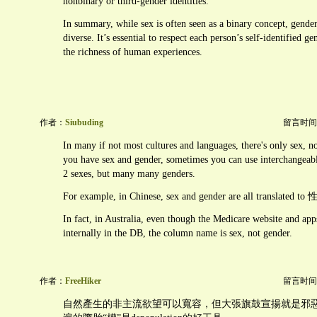
nonbinary or third-gender identities.
In summary, while sex is often seen as a binary concept, gender
diverse. It’s essential to respect each person’s self-identified g
the richness of human experiences.
作者：
Siubuding
留言时间：20
In many if not most cultures and languages, there's only sex, n
you have sex and gender, sometimes you can use interchangeably
2 sexes, but many many genders.
For example, in Chinese, sex and gender are all translated t
In fact, in Australia, even though the Medicare website and ap
internally in the DB, the column name is sex, not gender.
作者：
FreeHiker
留言时间：20
自然產生的非主流欲望可以寬容，但大張旗鼓宣揚就是邪