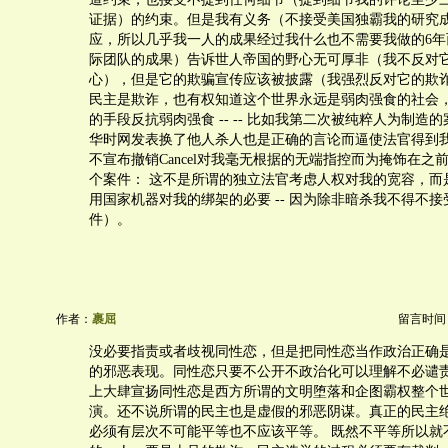
证据）的约束。但是我有义务（不接受美国独霸我的研究
应，所以几乎我一人的成果经过我什么也不需要我做的6年而
际团队的成果）告诉世人帝国的野心无可厚非（我不反对
心），但是它的欺骗宣传应该被披露（我强烈反对它的欺诈
民主是欺诈，也有权知道这个世界永远是弱肉强食的社会
的手段反抗弱肉强食 -- -- 比如我第二次被纯粹人为制造
华时网发表换了他人杀人也是正确的言论而逼使法官得到
不宣布撤销Cancel对我毫无根据的无端指控而为掩饰在之前当天
个案件： 这不是所谓的独立法官考虑人权对我的宽容，而
用国家机器对我的绑架的必要 -- 因为除非暗杀我不得不
件）。
作者：
裹屈
留言时间：20
没必要指责或者歧视同性恋，但是把同性恋当作政治正确
的邪恶表现。同性恋只要不公开不政治化可以理解不必谴
上大肆宣扬同性恋是西方所谓的文明堕落和企图霸权整个
演。还不说所谓的民主也是虚假的邪恶阴谋。真正的民主
必须有层次不可能平等也不应该平等。 既然不平等所以就