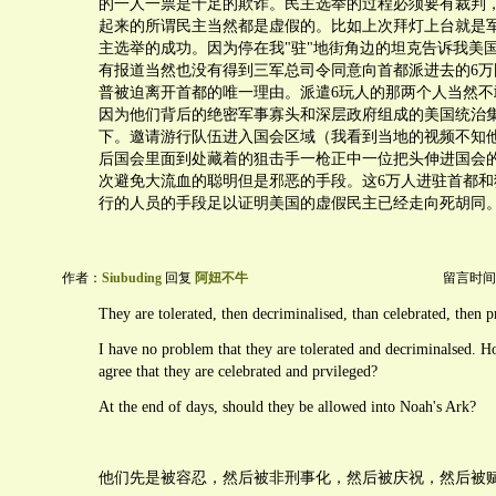
的一人一票是十足的欺诈。民主选举的过程必须要有裁判
起来的所谓民主当然都是虚假的。比如上次拜灯上台就是
主选举的成功。因为停在我"驻"地街角边的坦克告诉我美
有报道当然也没有得到三军总司令同意向首都派进去的6万
普被迫离开首都的唯一理由。派遣6玩人的那两个人当然不
因为他们背后的绝密军事寡头和深层政府组成的美国统治
下。邀请游行队伍进入国会区域（我看到当地的视频不知
后国会里面到处藏着的狙击手一枪正中一位把头伸进国会
次避免大流血的聪明但是邪恶的手段。这6万人进驻首都和
行的人员的手段足以证明美国的虚假民主已经走向死胡同
作者：
Siubuding
回复
阿妞不牛
留言时间：20
They are tolerated, then decriminalised, than celebrated, then p
I have no problem that they are tolerated and decriminalsed. 
agree that they are celebrated and prvileged?
At the end of days, should they be allowed into Noah's Ark?
他们先是被容忍，然后被非刑事化，然后被庆祝，然后被