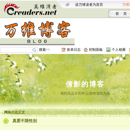
设万维读者为首页
万维
首 页
搜索>>
发表日志
控制面板
个人相册
倩影的博客
海到无边天作岸 山登绝顶我为峰
网络日志正文
真爱不限性别