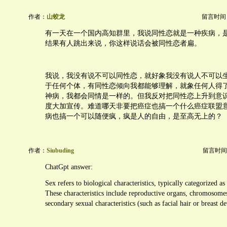
作者：
山蛟龙
留言时间：20
有一天在一个国内高知群里，我说同性恋就是一种疾病，
结果有人跳出来说，你这样说话会被同性恋者扁。
我说，我没有说不可以同性恋，就好象我没有说人不可以
于任何个体，有同性恋倾向我都能够理解，就象任何人得
神病，我都会同情是一样的。但我反对把同性恋上升到意
度大加宣传。难道哪天非要把癌症也搞一个什么癌症联盟
病也搞一个可以随便疯，疯是人的自由，是至高无上的？
作者：
Siubuding
留言时间：20
ChatGpt answer:
Sex refers to biological characteristics, typically categorized a
These characteristics include reproductive organs, chromosom
secondary sexual characteristics (such as facial hair or breast 