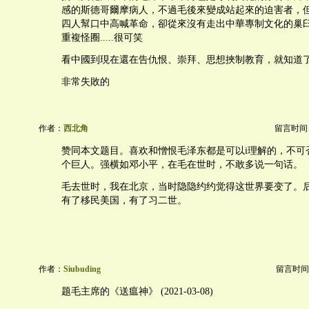
感的斯德哥爾摩病人，不過毛後來變成站起來的迫害者，
四人幫口中高喊革命，卻從來沒有走出中華專制文化的巢
重複怪圈.....很可笑
看中國到現在還在告仇恨、崇拜、思想挾制教育，就知道
非常失敗的
作者：
西北角
留言时间：20
赞同本文题目。喜欢和憎恨毛泽东都是可以i理解的，不可
个巨人。强横如邓小平，在毛在世时，不敢多说一句话。
毛去世时，我在北京，当时隐隐约约觉得这世界要变了。
有了移民美国，有了习二世。
作者：
Siubuding
留言时间：20
题毛主席的《送瘟神》 (2021-03-08)