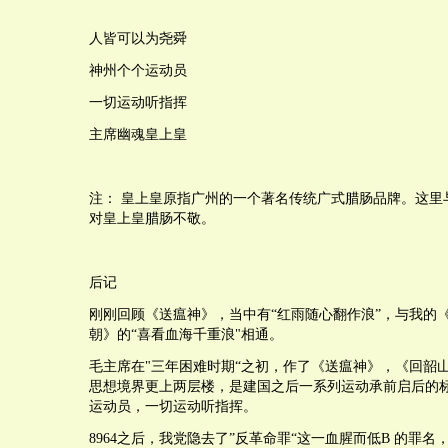
人皆可以为尧舜
神州个个运动员
一切运动听指挥
主席幽魂皇上皇
注： 皇上皇原指广州的一个著名传统广式腊肠品牌。这里
对皇上皇腊肠不敬。
后记
刚刚回顾《送瘟神》，当中有“红雨随心翻作浪”，与我的
朝》的“喜看血海千重浪"相通。
毛主席在"三年困难时期“之初，作了《送瘟神》，《回韶
思想境界更上两层楼，是建国之后一系列运动承前启后的
运动员，一切运动听指挥。
8964之后，我党隐去了”反革命罪“这一血腥而低B 的罪名