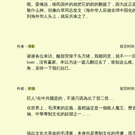
呢。耍俺说，移民国外的就把它奶奶的翻篇了，因为反正
敬什么神。但像白草同志发文《海外华人应做全球中国化
到海外华人头上，就应共诛之了。
作者：
倩影
留言时间：20
谢谢各位来访。酸甜苦辣千头万绪，我都同意，就不一一
loser，没有赢家。本以为这一篇儿翻过去了，谁知这么难
角，哀悼一下我们自己。
作者：
彼德
留言时间：20
巨人?在中共國是的，不過只因為出了習二世....
在世界上，毛澤東的定義，蓋棺論定是一個殺人魔王、歷
袖、中華專制文化的奴隸之一，....
搞出文化大革命的毛澤東，本身也是專制文化的俘虜，而