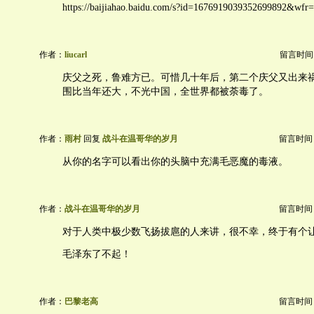
https://baijiahao.baidu.com/s?id=1676919039352699892&wfr
作者：
liucarl
留言时间：20
庆父之死，鲁难方已。可惜几十年后，第二个庆父又出来
围比当年还大，不光中国，全世界都被荼毒了。
作者：
雨村
回复
战斗在温哥华的岁月
留言时间：20
从你的名字可以看出你的头脑中充满毛恶魔的毒液。
作者：
战斗在温哥华的岁月
留言时间：20
对于人类中极少数飞扬拔扈的人来讲，很不幸，终于有个
毛泽东了不起！
作者：
巴黎老高
留言时间：20