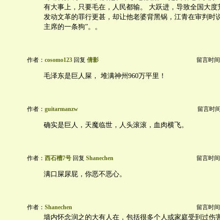
有大事上，只要毛在，人民都输。 大跃进，导致全国大度
发动文革的罪行更甚，却让他老婆背黑锅，江青在审判时说
主席的一条狗”。。
作者：
cosomo123
回复
倩影
留言时间：20
毛泽东是巨人屎， 堆满神州960万平里！
作者：
guitarmanzw
留言时间：2
确实是巨人，天魔临世，人头滚滚，血肉横飞。
作者：
西石槽7号
回复
Shanechen
留言时间：20
满口屎尿屁，你恶不恶心。
作者：
Shanechen
留言时间：20
墙内怀念润之的大有人在，包括很多个人或家庭受到过伤