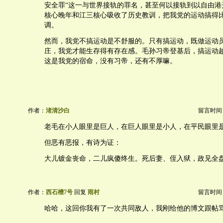
安全罪“这一与世界接轨的罪名，甚至何以接轨到以自由港
核心晚年和江三核心吸收了历史教训，把我党的运动搞得
调。
然而，我党不搞运动是不舒服的。只有搞运动，既做运动
庄，我党才能生存得有存在感。毛孙习帝登基后，搞运动
这是我党的宿命，没有习帝，还有不厚嘛。
作者：
渚清沙白
留言时间：20
老毛在小人眼里是巨人，在巨人眼里是小人，在平民眼里
但恶有恶报，有诗为证：
大儿镀金丧命，二儿疯傻终生。死后妻、侄入狱，政见全
作者：
西石槽7号
回复
雨村
留言时间：20
哈哈，这回你我有了一次共同敌人，我刚给他的博文跟帖