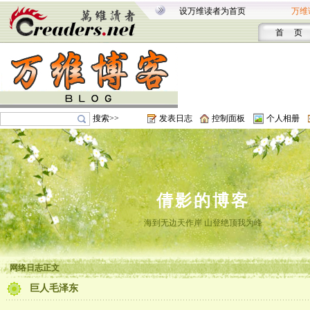
设万维读者为首页
万维
首 页
搜索>>
发表日志
控制面板
个人相册
倩影的博客
海到无边天作岸 山登绝顶我为峰
网络日志正文
巨人毛泽东