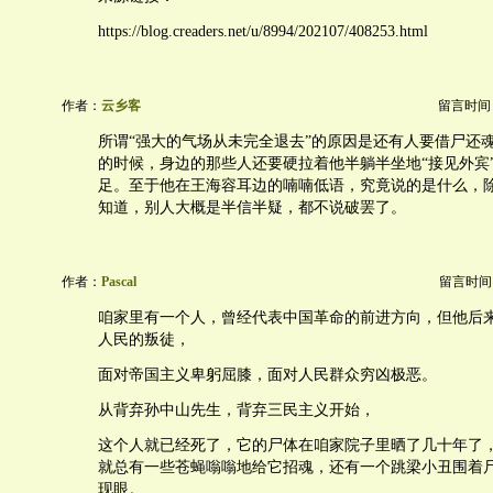
https://blog.creaders.net/u/8994/202107/408253.html
作者：
云乡客
留言时间：20
所谓“强大的气场从未完全退去”的原因是还有人要借尸还魂
的时候，身边的那些人还要硬拉着他半躺半坐地“接见外宾
足。至于他在王海容耳边的喃喃低语，究竟说的是什么，
知道，别人大概是半信半疑，都不说破罢了。
作者：
Pascal
留言时间：20
咱家里有一个人，曾经代表中国革命的前进方向，但他后
人民的叛徒，
面对帝国主义卑躬屈膝，面对人民群众穷凶极恶。
从背弃孙中山先生，背弃三民主义开始，
这个人就已经死了，它的尸体在咱家院子里晒了几十年了
就总有一些苍蝇嗡嗡地给它招魂，还有一个跳梁小丑围着
现眼。