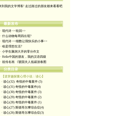
来到我的文学博客! 走过路过的朋友都来看看吧
最新发布
· 现代诗 <<轮回>>
· 什么动物每周四出现?
· 现代诗 <<细数让我快乐的小事>>
· 啥是理想生活?
· 小学生脑洞大开的零分作文
· Hello中国的朋友，我的汉语四级
· 祖传名画 《虢国夫人低碳游春图
分类目录
【逆穿越探案心理小说：读心】
· 读心(32): 奇怪的中毒案件 (5)
· 读心(31) 奇怪的中毒案件(4)
· 读心(30) 奇怪的中毒案件 (3)
· 读心(29) 奇怪的中毒案件 (2)
· 读心(28) 奇怪的中毒案件 (1)
· 读心(27) 斯德哥尔摩综合症(4)
· 读心(26) 斯德哥尔摩综合症(3)