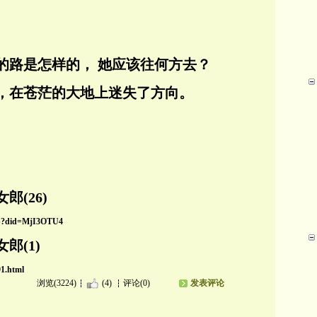
。
的路是怎样的， 她应该往何方去？
，在苍茫的大地上迷失了方向。
(26)
php?did=MjI3OTU4
郎(1)
91.html
浏览(3224)
(4)
评论(0)
发表评论