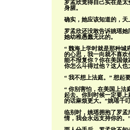
罗孟欣觉得自己实在是太
身腥。
确实，她应该知道的，天
罗孟欣还没敢告诉姚瑶她
她幼稚愚蠢无比
的。
“ 魏海上学时就是那种
的心思，我一向
就不喜欢
能不报复你？你在美国做
你怎么斗得过他？这人也太
“ 我不想上法庭。” 想
“ 你别害怕，在美国上
起去。你到时候
一定要上
的话麻烦更大。”姚瑶千
临别时，姚瑶拥抱了罗孟
情，我会永远支
持你的。
两人分手后，罗孟欣不知