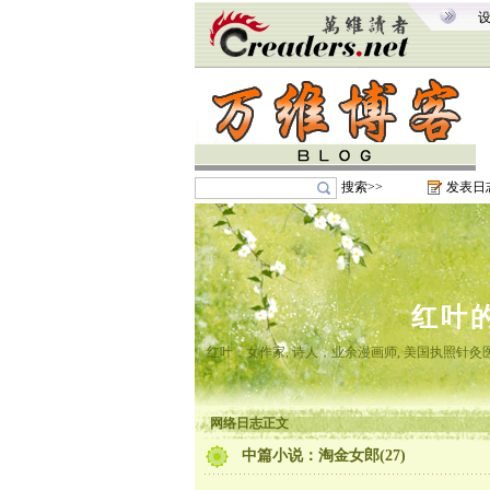
搜索>>
发表日
红叶
红叶，女作家, 诗人，业余漫画师, 美国执照针
网络日志正文
中篇小说：淘金女郎(27)