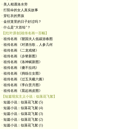
· 美人相遇洛水旁
· 打阳伞的女人真实故事
· 穿红衣的男孩
· 金丝笼里的日子好过吗？
· 什么是“大首绘"？
【[红叶原创]祖传名画一百幅】
· 祖传名画 《虢国夫人低碳游春图
· 祖传名画 《对酒当歌，人参几何
· 祖传名画 《二龙戏猪》
· 祖传名画 《步辇新图》
· 祖传名画 《洛神赋新图》
· 祖传名画 《傻不拉鸡》
· 祖传名画 《捣练仕女图》
· 祖传名画 《过五关蘸六酱》
· 祖传名画 《李白赏月图》
· 祖传名画 《晨起画皮图》
【短篇现实主义小说：似落花飞絮】
· 短篇小说：似落花飞絮 (5)
· 短篇小说：似落花飞絮 (4)
· 短篇小说：似落花飞絮 (3)
· 短篇小说：似落花飞絮 (2)
· 短篇小说：似落花飞絮 (1)