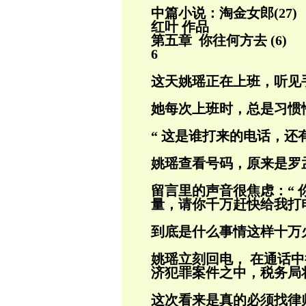
中篇小说：淘金女郎(27)
红叶 作品
第五章 你往何方去 (6)
6
这天姚瑶正在上班，听见
她每次上班时，总是习惯
“ 这是谁打来的电话，还
姚瑶查看号码，原来是罗
留言里的声音很焦虑：“
量，请你千万
赶快给我打
到底是什么事情这样十万
姚瑶立刻回电， 在通话
济犯罪案件之中，
税务局
这次看来是真的必须找律