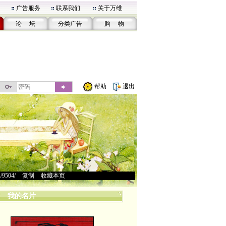
广告服务
联系我们
关于万维
论 坛
分类广告
购 物
帮助
退出
u/9504/
>
复制
>
收藏本页
我的名片