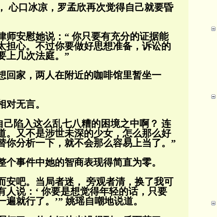
， 心口冰凉，罗孟欣再次觉得自己就要昏
律师安慰她说：“ 你只要有充分的证据能
太担心。不过你要做好思想准备，诉讼的
要上几次
法庭。”
想回家，两人在附近的咖啡馆里暂坐一
相对无言。
自己陷入这么乱七八糟的困境之中啊？ 连
道。又不是涉世未深的少女，怎么那么好
替你
分析一下，就不会那么容易上当了。”
整个事件中她的智商表现得简直为零。
遇而安吧。当局者迷， 旁观者清，换了我可
有人说：‘ 你要是想觉得年轻的话，只要
一遍
就行了。’” 姚瑶自嘲地说道。