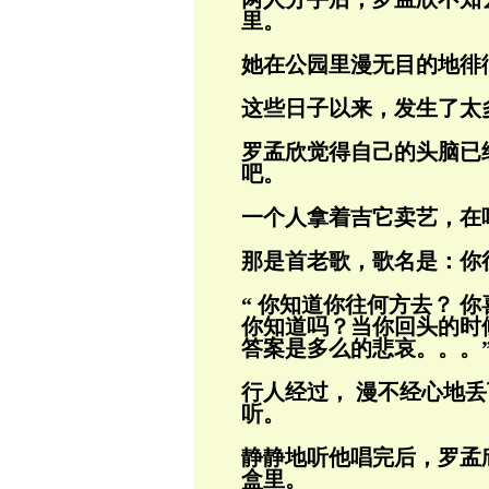
里。
她在公园里漫无目的地徘
这些日子以来，发生了太
罗孟欣觉得自己的头脑已
吧。
一个人拿着吉它卖艺，在
那是首老歌，歌名是：你
“ 你知道你往何方去？ 
你知道吗？当
你回头的时
答案是多么的悲哀。。。
行人经过， 漫不经心地
听。
静静地听他唱完后，罗孟
盒里。