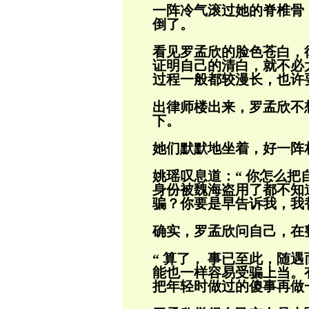
一阵冷气滚过她的脊椎骨
倒了。
看见罗孟欣的脸色苍白，
证明自己的清白，
就
不必
过程一般都较漫长，也许
出律师楼出来，罗孟欣不
下。
她们默默地坐着，好一阵
姚瑶叹息道：“ 你怎么把
身份被魏海盗
用了都不知
骗？你要是早告诉我，我
确实，罗孟欣问自己，在
“ 算了， 事已至此，随
能也一样容易
受骗上当。
把年轻时做过的傻事再做