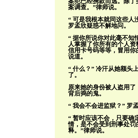
案犯已经携款而逃。除了美
案调查。”律师说。
“ 可是我根本就同这些人
罗孟欣疑惑
不解地问。
“ 据你所说你对此毫不
人掌握了你所有
的个人资
信用卡号码等等，冒用你
说道。
“ 什么？” 冷汗从她额
了。
原来她的身份被人盗用了
背后捣的鬼。
“ 我会不会进监狱？” 
“ 暂时应该不会，只要
情，是不会受到
刑事处罚
释。”律师说。