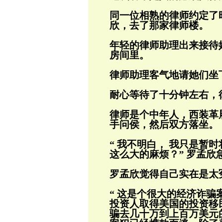
同一位相熟的律师约定了
欣，去了那家律
师楼。
年轻的律师助理出来接待
房间里。
律师助理客气地请她们坐
耐心等待了十分钟左右，
律师是个中年人，西装革
手问侯，然后双方落坐。
“ 我不明白， 我只是暂
这么大的麻烦？”
罗孟欣
罗孟欣觉得自己实在是太
“ 这是个很大的经济诈
投资人取得美国
的投资移
骗去几十万到上百万美元