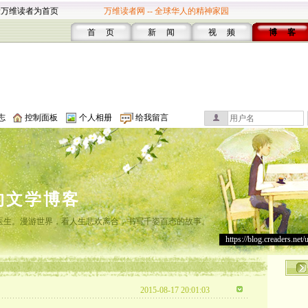
设万维读者为首页
万维读者网 -- 全球华人的精神家园
首 页
新 闻
视 频
博 客
志
控制面板
个人相册
给我留言
的文学博客
灸医生。漫游世界，看人生悲欢离合，书写千姿百态的故事。
https://blog.creaders.net/
2015-08-17 20:01:03