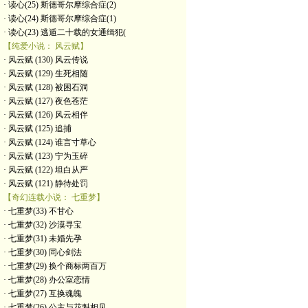
· 读心(25) 斯德哥尔摩综合症(2)
· 读心(24) 斯德哥尔摩综合症(1)
· 读心(23) 逃遁二十载的女通缉犯(
【纯爱小说： 风云赋】
· 风云赋 (130) 风云传说
· 风云赋 (129) 生死相随
· 风云赋 (128) 被困石洞
· 风云赋 (127) 夜色苍茫
· 风云赋 (126) 风云相伴
· 风云赋 (125) 追捕
· 风云赋 (124) 谁言寸草心
· 风云赋 (123) 宁为玉碎
· 风云赋 (122) 坦白从严
· 风云赋 (121) 静待处罚
【奇幻连载小说： 七重梦】
· 七重梦(33) 不甘心
· 七重梦(32) 沙漠寻宝
· 七重梦(31) 未婚先孕
· 七重梦(30) 同心剑法
· 七重梦(29) 换个商标两百万
· 七重梦(28) 办公室恋情
· 七重梦(27) 互换魂魄
· 七重梦(26) 公主与花魁相见