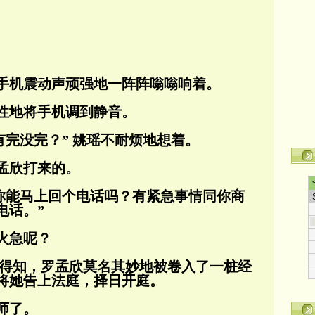
手机震动声顽强地一阵阵嗡嗡响着。
性地将手机调到静音。
有完没完？” 姚瑶不耐烦地想着。
孟欣打来的。
 你能马上回个电话吗？有紧急事情同你商
电话。”
火急呢？
中得知，罗孟欣莫名其妙地被卷入了一桩经
将她告上法庭，择日开庭。
师了。