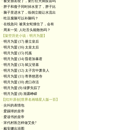
· 被女朋友咬了，要打狂犬病疫苗吗
· 胖子和瘦子同时掉水里了，胖子比
· 脑子里进水了，练倒立能让水流出
· 吃豆腐脑可以补脑吗？
· 在线急问: 被美女蛇缠住了，会有
· 周末一笑: 人吐舌头能散热吗？
【架空历史小说：明月为盟】
· 明月为盟 (17) 册立皇后
· 明月为盟 (16) 太皇太后
· 明月为盟 (15) 托孤
· 明月为盟 (14) 昏君加暴君
· 明月为盟 (13) 弑父登基
· 明月为盟 (12) 太子宫中萧良人
· 明月为盟 (11) 寄养慈恩寺
· 明月为盟 (10) 虎口存活
· 明月为盟 (9) 绿萝失踪了
· 明月为盟 (8) 渐露峥嵘
【[红叶原创]世界名画喵星人版一百】
· 尖叫的表情包
· 爱踢球的皇帝
· 爱读书的皇帝
· ​宋代村医怎样做艾灸?
· 戴安娜出浴图