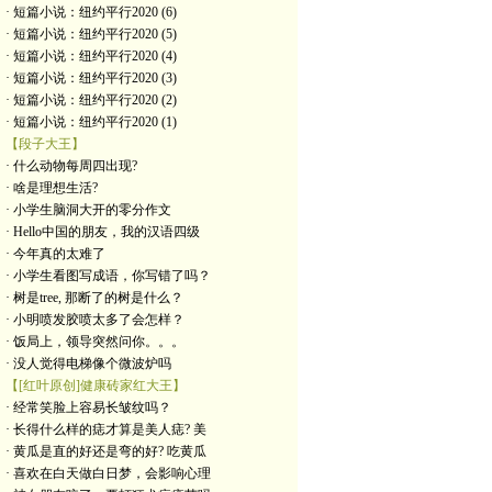
· 短篇小说：纽约平行2020 (6)
· 短篇小说：纽约平行2020 (5)
· 短篇小说：纽约平行2020 (4)
· 短篇小说：纽约平行2020 (3)
· 短篇小说：纽约平行2020 (2)
· 短篇小说：纽约平行2020 (1)
【段子大王】
· 什么动物每周四出现?
· 啥是理想生活?
· 小学生脑洞大开的零分作文
· Hello中国的朋友，我的汉语四级
· 今年真的太难了
· 小学生看图写成语，你写错了吗？
· 树是tree, 那断了的树是什么？
· 小明喷发胶喷太多了会怎样？
· 饭局上，领导突然问你。。。
· 没人觉得电梯像个微波炉吗
【[红叶原创]健康砖家红大王】
· 经常笑脸上容易长皱纹吗？
· 长得什么样的痣才算是美人痣? 美
· 黄瓜是直的好还是弯的好? 吃黄瓜
· 喜欢在白天做白日梦，会影响心理