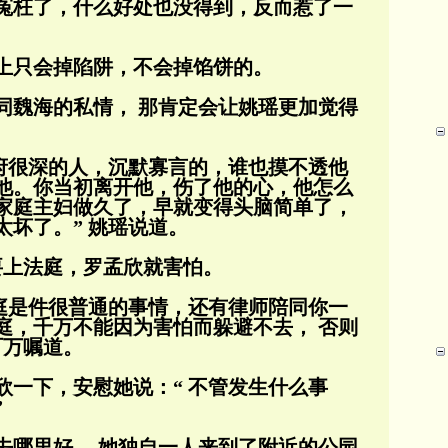
冤枉了，什么好处也没得到，反而惹了一
上只会掉陷阱，不会掉馅饼的。
同魏海的私情， 那肯定会让姚瑶更加觉得
城府很深的人，沉默寡言的，谁也摸不透他
他。你当初离开他，伤了他的心，他怎么
家庭主
妇做久了，早就变得头脑简单了，
坏了。” 姚瑶说道。
起要上法庭，罗孟欣就害怕。
法庭是件很普通的事情，还有律师陪同你一
庭，千万不能因为害怕而躲避不去， 否则
叮万嘱
道。
欣一下，安慰她说：“ 不管发生什么事
”
去哪里好， 她独自一人来到了附近的公园