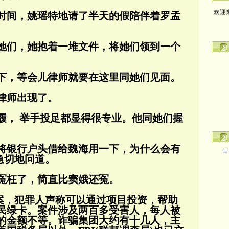
欢迎
时间，姚瑶特地请了半天的假陪伴着罗孟
她们，她抱着一堆文件，将她们领到一个
下，等会儿律师就要在这里同她们见面。
律师出现了。
履， 举手投足都显得很专业。
他同她们握
时将银行户头借给魏海用一下，为什么会有
急切地问道。
冤枉了，简直比窦娥还冤。
骗案，犯罪人声称可以通过项目投资，帮助
民绿卡。案件涉及两百多受害人，每人被
的金额
不等。诈骗集团大约有十几人，主