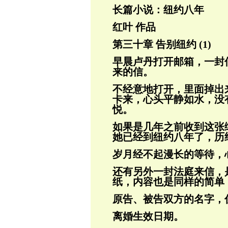
长篇小说：纽约八年
红叶 作品
第三十章 告别纽约 (1)
早晨卢丹打开邮箱，一封
来的信。
不经意地打开，里面掉出
卡来，心头平静
如水，没
悦。
如果是几年之前收到这张
她已经到纽约八
年了，历
岁月经不起漫长的等待，
还有另外一封法庭来信，
纸，内容也是同
样的简单
原告、被告双方的名字，
离婚生效日期。