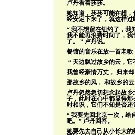
卢丹看着莎莎。
她知道，莎莎可能在想，
经安定下来了，
就这样过
“ 我不想留在纽约了，
我不能再浪费时
间了，我
了。 ” 卢丹说。
餐馆的音乐在放一首老歌
“ 天边飘过故乡的云，
我曾经豪情万丈， 归来
那故乡的风， 和故乡的云
卢丹忽然急切想念起故乡
子，此时在心中都
显得那
时相识，它们不知是否还
“ 我要先回北京一次，
吧。” 卢丹回
答。
她要先去自己从小长大的