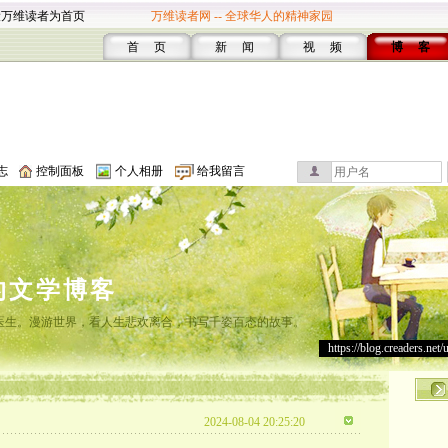
设万维读者为首页
万维读者网 -- 全球华人的精神家园
首 页
新 闻
视 频
博 客
志
控制面板
个人相册
给我留言
的文学博客
灸医生。漫游世界，看人生悲欢离合，书写千姿百态的故事。
https://blog.creaders.net/
2024-08-04 20:25:20