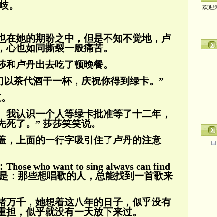
欢迎
歧。
也在她的期盼之中，但是不知不觉地，卢
，心也如同撕裂一般痛苦。
莎和卢丹出去吃了顿晚餐。
们以茶代酒干一杯，庆祝你得到绿卡。”
道。
， 我认识一个人等绿卡批准等了十二年，
先死了。” 莎莎笑笑说。
盖，上面的一行字吸引住了卢丹的注意
ho want to sing always can find
是：那些想唱歌的人，总能找到一首歌来
绪万千，她想着这八年的日子，似乎没有
重担，似乎就没有一天放下来过。