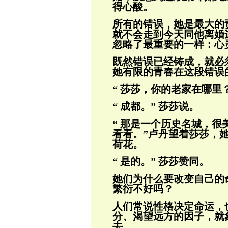
得心酸。
所有的错误，她是最大的
就不会走到今天
同他离婚
忽略了最重要的一样：心
既然错误已经铸成，就必
她有限的青春在
这段错误
“ 莎莎，你的老家在哪里
“ 成都。” 莎莎说。
“ 那是一个历史名城，
看看。”卢丹望
着莎莎，
荷花。
“ 是的。” 莎莎赞同。
她们为什么要改变自己的
繁衍不好吗？
人们常说性格决定命运，
分、渴望远方的因
子，就
去。