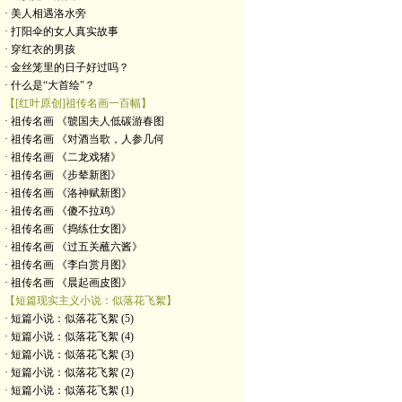
· 美人相遇洛水旁
· 打阳伞的女人真实故事
· 穿红衣的男孩
· 金丝笼里的日子好过吗？
· 什么是“大首绘"？
【[红叶原创]祖传名画一百幅】
· 祖传名画 《虢国夫人低碳游春图
· 祖传名画 《对酒当歌，人参几何
· 祖传名画 《二龙戏猪》
· 祖传名画 《步辇新图》
· 祖传名画 《洛神赋新图》
· 祖传名画 《傻不拉鸡》
· 祖传名画 《捣练仕女图》
· 祖传名画 《过五关蘸六酱》
· 祖传名画 《李白赏月图》
· 祖传名画 《晨起画皮图》
【短篇现实主义小说：似落花飞絮】
· 短篇小说：似落花飞絮 (5)
· 短篇小说：似落花飞絮 (4)
· 短篇小说：似落花飞絮 (3)
· 短篇小说：似落花飞絮 (2)
· 短篇小说：似落花飞絮 (1)