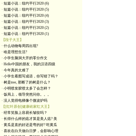
· 短篇小说：纽约平行2020 (6)
· 短篇小说：纽约平行2020 (5)
· 短篇小说：纽约平行2020 (4)
· 短篇小说：纽约平行2020 (3)
· 短篇小说：纽约平行2020 (2)
· 短篇小说：纽约平行2020 (1)
【段子大王】
· 什么动物每周四出现?
· 啥是理想生活?
· 小学生脑洞大开的零分作文
· Hello中国的朋友，我的汉语四级
· 今年真的太难了
· 小学生看图写成语，你写错了吗？
· 树是tree, 那断了的树是什么？
· 小明喷发胶喷太多了会怎样？
· 饭局上，领导突然问你。。。
· 没人觉得电梯像个微波炉吗
【[红叶原创]健康砖家红大王】
· 经常笑脸上容易长皱纹吗？
· 长得什么样的痣才算是美人痣? 美
· 黄瓜是直的好还是弯的好? 吃黄瓜
· 喜欢在白天做白日梦，会影响心理