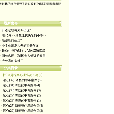
来到我的文学博客! 走过路过的朋友都来看看吧
最新发布
· 什么动物每周四出现?
· 现代诗 <<细数让我快乐的小事>>
· 啥是理想生活?
· 小学生脑洞大开的零分作文
· Hello中国的朋友，我的汉语四级
· 祖传名画 《虢国夫人低碳游春图
· 今年真的太难了
分类目录
【逆穿越探案心理小说：读心】
· 读心(32): 奇怪的中毒案件 (5)
· 读心(31) 奇怪的中毒案件(4)
· 读心(30) 奇怪的中毒案件 (3)
· 读心(29) 奇怪的中毒案件 (2)
· 读心(28) 奇怪的中毒案件 (1)
· 读心(27) 斯德哥尔摩综合症(4)
· 读心(26) 斯德哥尔摩综合症(3)