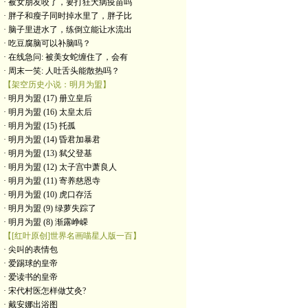
· 被女朋友咬了，要打狂犬病疫苗吗
· 胖子和瘦子同时掉水里了，胖子比
· 脑子里进水了，练倒立能让水流出
· 吃豆腐脑可以补脑吗？
· 在线急问: 被美女蛇缠住了，会有
· 周末一笑: 人吐舌头能散热吗？
【架空历史小说：明月为盟】
· 明月为盟 (17) 册立皇后
· 明月为盟 (16) 太皇太后
· 明月为盟 (15) 托孤
· 明月为盟 (14) 昏君加暴君
· 明月为盟 (13) 弑父登基
· 明月为盟 (12) 太子宫中萧良人
· 明月为盟 (11) 寄养慈恩寺
· 明月为盟 (10) 虎口存活
· 明月为盟 (9) 绿萝失踪了
· 明月为盟 (8) 渐露峥嵘
【[红叶原创]世界名画喵星人版一百】
· 尖叫的表情包
· 爱踢球的皇帝
· 爱读书的皇帝
· ​宋代村医怎样做艾灸?
· 戴安娜出浴图