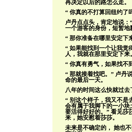
再决定以后的路
怎么走。
“ 你真的不打算回纽约了吗
卢丹点点头，肯定地说：“
一个游客的
身份，短暂地
“ 那你准备在哪里安定下
“ 如果能找到一个让我
人，我就在那里
安定下来
“ 你真有勇气，如果找不
“ 那就接着找吧。” 卢
命的最后一
天。
八年的时间这么快就过去
“ 别这个样子，我又不
会有属于我脚下
的一小块
要活得好好的。” 看见莎
来，她安慰着莎莎。
未来是不确定的， 她也