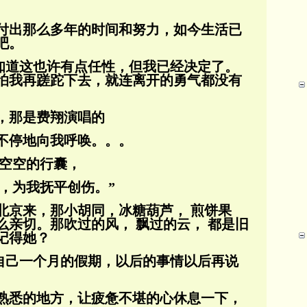
付出那么多年的时间和努力，如今生活已
吧。
我知道这也许有点任性，但我已经决定了。
怕我再蹉跎下去，就连离开的勇气都没有
，那是费翔演唱的
它不停地向我呼唤。。。
却空空的行囊，
，为我抚平创伤。”
北京来，那小胡同，冰糖葫芦， 煎饼果
么亲切。那吹过的风， 飘过的云， 都是旧
记得她？
给自己一个月的假期，以后的事情以后再说
熟悉的地方，让疲惫不堪的心休息一下，