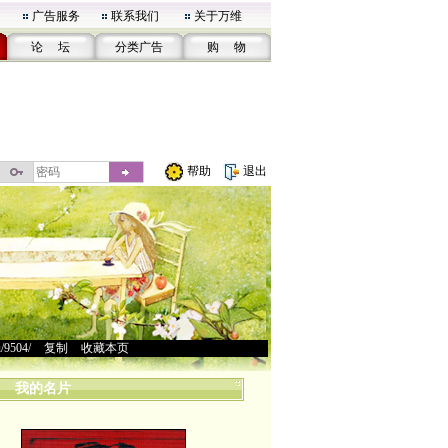
广告服务
联系我们
关于万维
论 坛
分类广告
购 物
帮助
退出
u/9504/
>
复制
>
收藏本页
我的名片