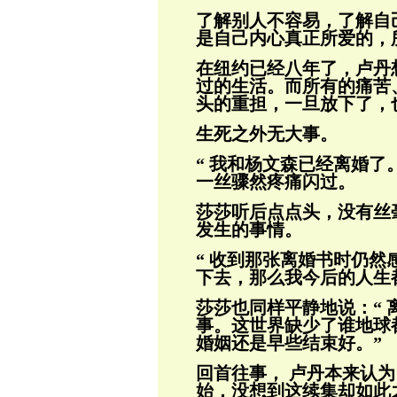
了解别人不容易，了解自
是自己内心真正
所爱的，
在纽约已经八年了，卢丹
过的生活。而所
有的痛苦
头的重担，一旦放下了，
生死之外无大事。
“ 我和杨文森已经离婚了
一丝骤然疼
痛闪过。
莎莎听后点点头，没有丝
发生的事情。
“ 收到那张离婚书时仍
下去，那么我今
后的人生
莎莎也同样平静地说：“
事。这世界缺少了
谁地球
婚姻还是早些结束好。”
回首往事， 卢丹本来认
始，没想到这续集
却如此