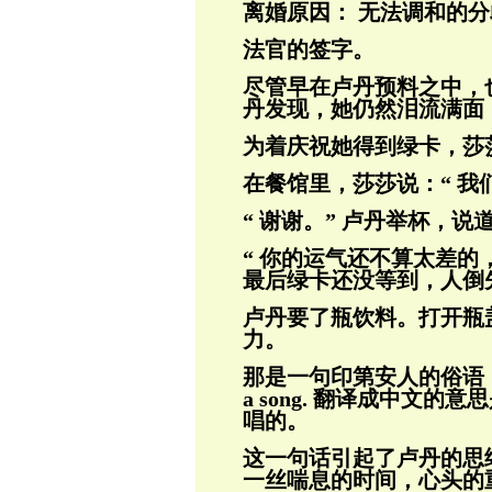
离婚原因： 无法调和的分
法官的签字。
尽管早在卢丹预料之中，
丹发现，她仍然
泪流满面
为着庆祝她得到绿卡，莎
在餐馆里，莎莎说：“ 我
“ 谢谢。” 卢丹举杯，说
“ 你的运气还不算太差的
最后绿卡还没
等到，人倒
卢丹要了瓶饮料。打开瓶
力。
那是一句印第安人的俗语：Those w
a song. 翻
译成中文的意思
唱的。
这一句话引起了卢丹的思
一丝喘息的时间，
心头的