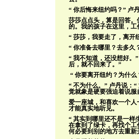
“ 你后悔来纽约吗？” 卢
莎莎点点头，算是回答。
的。我的孩子在
这里，工
“ 莎莎，我要走了，离开
“ 你准备去哪里？去多久
“ 我不知道，还没想好。
后，就不回来
了。”
“ 你要离开纽约？为什么？
“ 不为什么。” 卢丹说
觉就象是硬
要强迫着说服
爱一座城，和喜欢一个人
才能真实地听见。
“ 其实到哪里还不是一
在拿到了绿卡，
再找个工
何必要到别的地方去重新