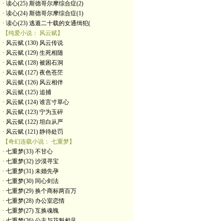
· 读心(25) 斯德哥尔摩综合症(2)
· 读心(24) 斯德哥尔摩综合症(1)
· 读心(23) 逃遁二十载的女通缉犯(
【纯爱小说： 风云赋】
· 风云赋 (130) 风云传说
· 风云赋 (129) 生死相随
· 风云赋 (128) 被困石洞
· 风云赋 (127) 夜色苍茫
· 风云赋 (126) 风云相伴
· 风云赋 (125) 追捕
· 风云赋 (124) 谁言寸草心
· 风云赋 (123) 宁为玉碎
· 风云赋 (122) 坦白从严
· 风云赋 (121) 静待处罚
【奇幻连载小说： 七重梦】
· 七重梦(33) 不甘心
· 七重梦(32) 沙漠寻宝
· 七重梦(31) 未婚先孕
· 七重梦(30) 同心剑法
· 七重梦(29) 换个商标两百万
· 七重梦(28) 办公室恋情
· 七重梦(27) 互换魂魄
· 七重梦(26) 公主与花魁相见