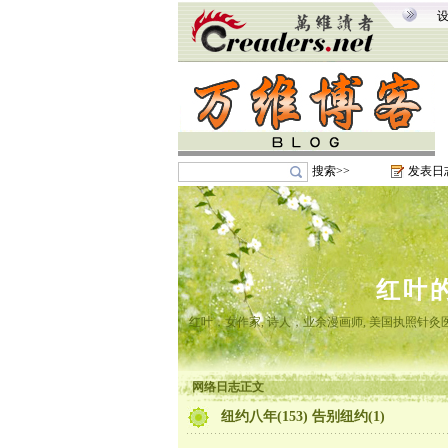
搜索>>
发表日
红叶
红叶，女作家, 诗人，业余漫画师, 美国执照针
网络日志正文
纽约八年(153) 告别纽约(1)