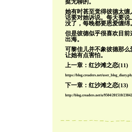
挺无聊的。
她有时甚至觉得彼德太缠
话要对她诉说。
每天要说
没了，每晚都要恩爱缠绵
但是彼德似乎很喜欢目前
出海。
可黎佳儿并不象彼德那么
让她有点害怕。
上一章：
红沙滩之恋(11)
https://blog.creaders.net/user_blog_diar
下一章：
红沙滩之恋(13)
http://blog.creaders.net/u/9504/201510/2384