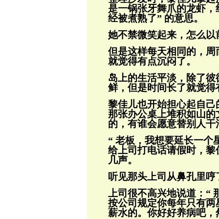
是一锅张牙舞爪
的龙虾，
经被煮熟了” 的意思。
她不禁微笑起来，怎么以
但是这样每天相同的，周
就觉得有点沉闷
了。
岛上的生活平淡，除了彼
鲜，但是时间长
了就觉得
黎佳儿也开始担心起自己
那张办公桌上堆积如山的
的，有谁会愿意替别人干
“ 老板，我想要延长一个
给上司打电
话请假时，黎
几声。
听见那头上司从鼻孔里哼
上司很不高兴地说道：“
按公司规定你每
年只有两
薪水的。你好好养病吧，