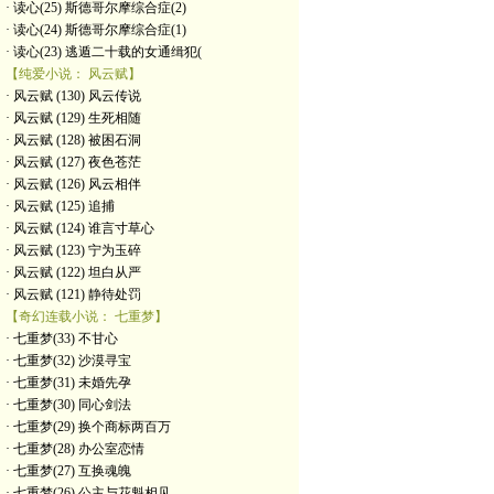
· 读心(25) 斯德哥尔摩综合症(2)
· 读心(24) 斯德哥尔摩综合症(1)
· 读心(23) 逃遁二十载的女通缉犯(
【纯爱小说： 风云赋】
· 风云赋 (130) 风云传说
· 风云赋 (129) 生死相随
· 风云赋 (128) 被困石洞
· 风云赋 (127) 夜色苍茫
· 风云赋 (126) 风云相伴
· 风云赋 (125) 追捕
· 风云赋 (124) 谁言寸草心
· 风云赋 (123) 宁为玉碎
· 风云赋 (122) 坦白从严
· 风云赋 (121) 静待处罚
【奇幻连载小说： 七重梦】
· 七重梦(33) 不甘心
· 七重梦(32) 沙漠寻宝
· 七重梦(31) 未婚先孕
· 七重梦(30) 同心剑法
· 七重梦(29) 换个商标两百万
· 七重梦(28) 办公室恋情
· 七重梦(27) 互换魂魄
· 七重梦(26) 公主与花魁相见