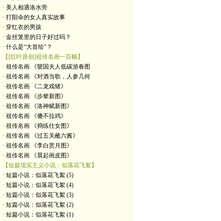
· 美人相遇洛水旁
· 打阳伞的女人真实故事
· 穿红衣的男孩
· 金丝笼里的日子好过吗？
· 什么是“大首绘"？
【[红叶原创]祖传名画一百幅】
· 祖传名画 《虢国夫人低碳游春图
· 祖传名画 《对酒当歌，人参几何
· 祖传名画 《二龙戏猪》
· 祖传名画 《步辇新图》
· 祖传名画 《洛神赋新图》
· 祖传名画 《傻不拉鸡》
· 祖传名画 《捣练仕女图》
· 祖传名画 《过五关蘸六酱》
· 祖传名画 《李白赏月图》
· 祖传名画 《晨起画皮图》
【短篇现实主义小说：似落花飞絮】
· 短篇小说：似落花飞絮 (5)
· 短篇小说：似落花飞絮 (4)
· 短篇小说：似落花飞絮 (3)
· 短篇小说：似落花飞絮 (2)
· 短篇小说：似落花飞絮 (1)