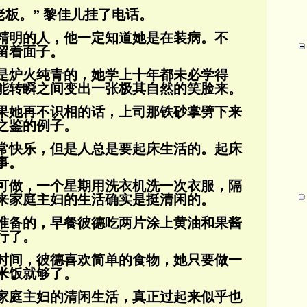
老板。” 黎佳儿挂了电话。
精明的人，他一定知道她是在装病。不
留着面子。
是炉火纯青的，她学上十年都未必学得
能转瞬之间变出一张极其自然的笑脸来。
果她再不识相的话，上司那铁砂掌劈下来
之鉴的例子。
常快乐，但是人总是要起床生活的。起床
事。
可做，一个星期用洗衣机洗一次衣服，隔
来家庭主妇的生活确实是挺清闲的。
准备的，早餐彼德吃两片涂上黄油和果酱
行了。
时间，彼德喜欢简单的食物，她只要做一
米饭就够了。
家庭主妇的清闲生活，真正过起来似乎也