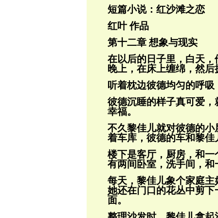
短篇小说：红沙滩之恋
红叶 作品
第十二章 想象与现实
在以后的日子里，白天，
晚上，在床上缠
绵，然后
听着枕边彼德均匀的呼吸
彼德沉睡的样子真可爱，
幸福。
不久黎佳儿就对彼德的小
着车库，彼德的
车和黎佳
楼下是客厅，厨房，和一
有两间卧室，洗
手间，和
每天，黎佳儿象个家庭主
她还在门口的花
丛中剪下
面。
整理沙发时，黎
佳儿拿起