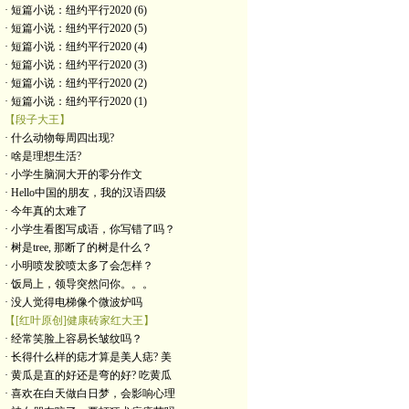
· 短篇小说：纽约平行2020 (6)
· 短篇小说：纽约平行2020 (5)
· 短篇小说：纽约平行2020 (4)
· 短篇小说：纽约平行2020 (3)
· 短篇小说：纽约平行2020 (2)
· 短篇小说：纽约平行2020 (1)
【段子大王】
· 什么动物每周四出现?
· 啥是理想生活?
· 小学生脑洞大开的零分作文
· Hello中国的朋友，我的汉语四级
· 今年真的太难了
· 小学生看图写成语，你写错了吗？
· 树是tree, 那断了的树是什么？
· 小明喷发胶喷太多了会怎样？
· 饭局上，领导突然问你。。。
· 没人觉得电梯像个微波炉吗
【[红叶原创]健康砖家红大王】
· 经常笑脸上容易长皱纹吗？
· 长得什么样的痣才算是美人痣? 美
· 黄瓜是直的好还是弯的好? 吃黄瓜
· 喜欢在白天做白日梦，会影响心理