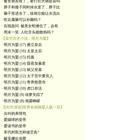
· 被女朋友咬了，要打狂犬病疫苗吗
· 胖子和瘦子同时掉水里了，胖子比
· 脑子里进水了，练倒立能让水流出
· 吃豆腐脑可以补脑吗？
· 在线急问: 被美女蛇缠住了，会有
· 周末一笑: 人吐舌头能散热吗？
【架空历史小说：明月为盟】
· 明月为盟 (17) 册立皇后
· 明月为盟 (16) 太皇太后
· 明月为盟 (15) 托孤
· 明月为盟 (14) 昏君加暴君
· 明月为盟 (13) 弑父登基
· 明月为盟 (12) 太子宫中萧良人
· 明月为盟 (11) 寄养慈恩寺
· 明月为盟 (10) 虎口存活
· 明月为盟 (9) 绿萝失踪了
· 明月为盟 (8) 渐露峥嵘
【[红叶原创]世界名画喵星人版一百】
· 尖叫的表情包
· 爱踢球的皇帝
· 爱读书的皇帝
· ​宋代村医怎样做艾灸?
· 戴安娜出浴图