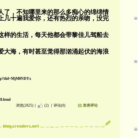
人了，不知哪里来的那么多痴心的绵绵情
上几十遍我爱你，还有热烈的亲吻，没完
。
这样的生活，每天他都会带黎佳儿驾船去
爱大海，有时甚至觉得那汹涌起伏的海浪
y.php?did=MjM0NDYx
28.html
浏览(2825)
(2)
评论(0)
发表评论