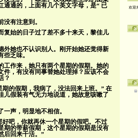
红通通的，上面有几个英文字母，是“ 已
欢迎
前没有注意到。
而复始的日子过了差不多十来天，黎佳儿
德外她也不认识别人。刚开始她还觉得新
有些乏味。
的工作来，她只有两个星期的假期。她的
文件，有没有同事替她处理掉？应该不会
活？
星期的假期，我病了，没法回来上班。” 在
佳儿假装有气无力地说道，她故意咳嗽了
了一声，明显地不相信。
 那好吧，你就再休一个星期的假吧。不过
星期的带薪假期，这个星期的假期是没有
然后回
来干活。”