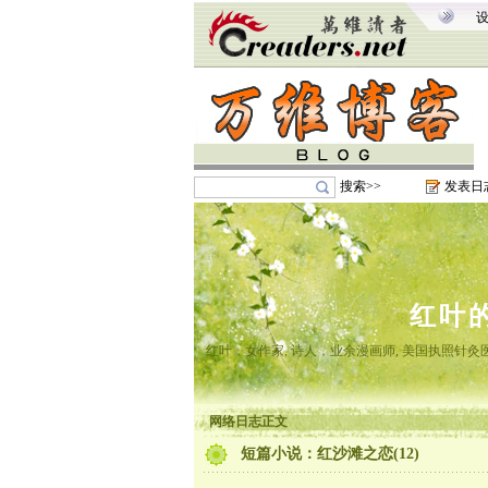
搜索>>
发表日
红叶
红叶，女作家, 诗人，业余漫画师, 美国执照针
网络日志正文
短篇小说：红沙滩之恋(12)