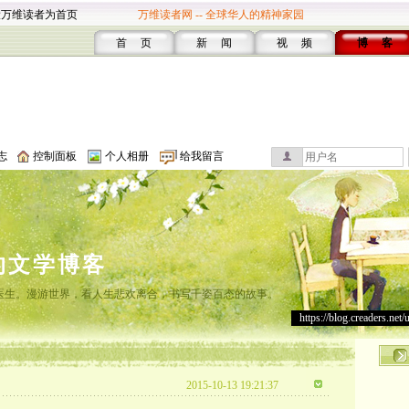
设万维读者为首页
万维读者网 -- 全球华人的精神家园
首 页
新 闻
视 频
博 客
志
控制面板
个人相册
给我留言
的文学博客
灸医生。漫游世界，看人生悲欢离合，书写千姿百态的故事。
https://blog.creaders.net/
2015-10-13 19:21:37