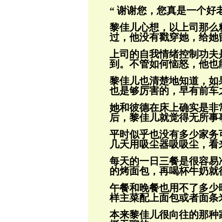
“ 谢谢您，您真是一个好
黎佳儿心想，以上司那么
过，他没有戳穿她，
给她
上司的自我情绪控制功夫
到。不管如何恼怒，
他也
黎佳儿也清楚地知道，如
也是够厉害的，
早有前车
她和彼德在床上确实是非
后，黎佳儿就觉
得无所事
平时似乎也没有多少家务
几天用吸尘器吸
吸尘，看
每天的一日三餐是很容易
的烤面包，再喝
杯牛奶就
午餐和晚餐也用不了多少
样主菜配上面包
或者面条
本来黎佳儿很向往的那种