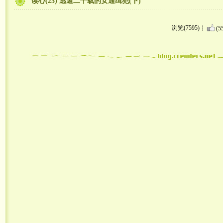
读心(23) 逃遁二十载的女通缉犯(下)
浏览(7595)
(5