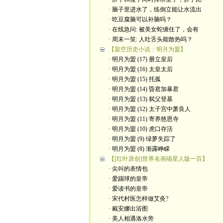
· 脑子里进水了，练倒立能让水流出
· 吃豆腐脑可以补脑吗？
· 在线急问: 被美女蛇缠住了，会有
· 周末一笑: 人吐舌头能散热吗？
【架空历史小说：明月为盟】
· 明月为盟 (17) 册立皇后
· 明月为盟 (16) 太皇太后
· 明月为盟 (15) 托孤
· 明月为盟 (14) 昏君加暴君
· 明月为盟 (13) 弑父登基
· 明月为盟 (12) 太子宫中萧良人
· 明月为盟 (11) 寄养慈恩寺
· 明月为盟 (10) 虎口存活
· 明月为盟 (9) 绿萝失踪了
· 明月为盟 (8) 渐露峥嵘
【[红叶原创]世界名画喵星人版一百】
· 尖叫的表情包
· 爱踢球的皇帝
· 爱读书的皇帝
· ​宋代村医怎样做艾灸?
· 戴安娜出浴图
· 美人相遇洛水旁