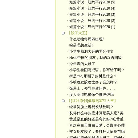
· 短篇小说：纽约平行2020 (5)
· 短篇小说：纽约平行2020 (4)
· 短篇小说：纽约平行2020 (3)
· 短篇小说：纽约平行2020 (2)
· 短篇小说：纽约平行2020 (1)
【段子大王】
· 什么动物每周四出现?
· 啥是理想生活?
· 小学生脑洞大开的零分作文
· Hello中国的朋友，我的汉语四级
· 今年真的太难了
· 小学生看图写成语，你写错了吗？
· 树是tree, 那断了的树是什么？
· 小明喷发胶喷太多了会怎样？
· 饭局上，领导突然问你。。。
· 没人觉得电梯像个微波炉吗
【[红叶原创]健康砖家红大王】
· 经常笑脸上容易长皱纹吗？
· 长得什么样的痣才算是美人痣? 美
· 黄瓜是直的好还是弯的好? 吃黄瓜
· 喜欢在白天做白日梦，会影响心理
· 被女朋友咬了，要打狂犬病疫苗吗
· 胖子和瘦子同时掉水里了，胖子比