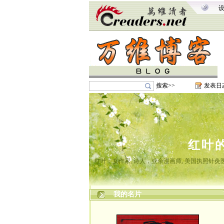
搜索>>
发表日
红叶
红叶，女作家, 诗人，业余漫画师, 美国执照针
我的名片