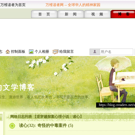
设万维读者为首页
万维读者网 -- 全球华人的精神家园
首 页
新 闻
视 频
博 客
志
控制面板
个人相册
给我留言
的文学博客
灸医生。漫游世界，看人生悲欢离合，书写千姿百态的故事。
https://blog.creaders.net/
网络日志列表 【逆穿越探案心理小说：读心】
读心(32): 奇怪的中毒案件 (5)