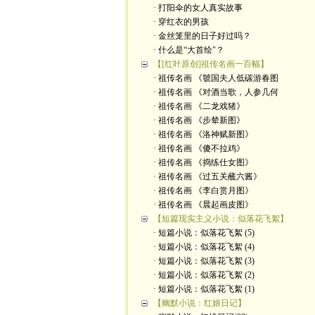
· 打阳伞的女人真实故事
· 穿红衣的男孩
· 金丝笼里的日子好过吗？
· 什么是“大首绘"？
【[红叶原创]祖传名画一百幅】
· 祖传名画 《虢国夫人低碳游春图
· 祖传名画 《对酒当歌，人参几何
· 祖传名画 《二龙戏猪》
· 祖传名画 《步辇新图》
· 祖传名画 《洛神赋新图》
· 祖传名画 《傻不拉鸡》
· 祖传名画 《捣练仕女图》
· 祖传名画 《过五关蘸六酱》
· 祖传名画 《李白赏月图》
· 祖传名画 《晨起画皮图》
【短篇现实主义小说：似落花飞絮】
· 短篇小说：似落花飞絮 (5)
· 短篇小说：似落花飞絮 (4)
· 短篇小说：似落花飞絮 (3)
· 短篇小说：似落花飞絮 (2)
· 短篇小说：似落花飞絮 (1)
【幽默小说：红娘日记】