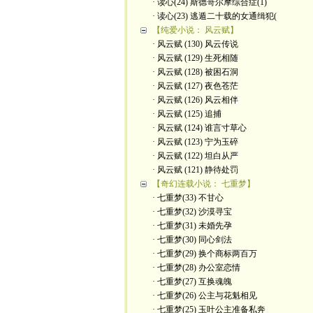
· 读心(24) 斯德哥尔摩综合症(1)
· 读心(23) 逃遁二十载的女通缉犯(
【纯爱小说： 风云赋】
· 风云赋 (130) 风云传说
· 风云赋 (129) 生死相随
· 风云赋 (128) 被困石洞
· 风云赋 (127) 夜色苍茫
· 风云赋 (126) 风云相伴
· 风云赋 (125) 追捕
· 风云赋 (124) 谁言寸草心
· 风云赋 (123) 宁为玉碎
· 风云赋 (122) 坦白从严
· 风云赋 (121) 静待处罚
【奇幻连载小说： 七重梦】
· 七重梦(33) 不甘心
· 七重梦(32) 沙漠寻宝
· 七重梦(31) 未婚先孕
· 七重梦(30) 同心剑法
· 七重梦(29) 换个商标两百万
· 七重梦(28) 办公室恋情
· 七重梦(27) 互换魂魄
· 七重梦(26) 公主与花魁相见
· 七重梦(25) 玉叶公主准备私奔