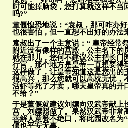
时可能掉脑袋，您打算就这样不当
吗?”
董偃惶恐地说：“袁叔，那可咋办
也很害怕，但一直想不出好的
办法
袁叔出了一个主意说：“ 皇帝经常
附近没有像样的宫殿，公主名下
的
就在那儿，您何不建议公主把长门
行宫，那个地
方是皇帝一直想要得
这样做了，让皇帝知道这是您出的
很高兴，那么您就可以高枕无忧，
活虾等死了才卖，哪天皇帝
真的开
不给？”
于是董偃就建议刘嫖向汉武帝献上
宫，刘嫖照做了。果然汉武帝非常
善解人意赞不绝口，将此园改名为“
偃也平安无事。