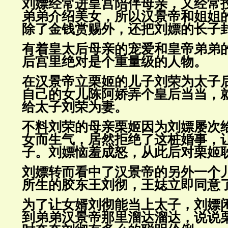
刘嫖经常进皇宫陪伴母亲，又经常
弟弟介绍美女，所以汉景帝和姐
姐
除了金钱赏赐外，还把刘嫖的长子
有着皇太后母亲的
宠爱和皇帝弟弟
后宫里绝对是个重量级的人物。
在汉景帝立栗姬的儿子刘荣为太子
自己的女儿陈阿娇弄个皇后当当，
给太子刘荣为妻。
不料刘荣的母亲栗姬因为刘嫖屡次
女而生气，居然拒绝了这桩婚事，
子。刘嫖恼羞成怒，从此后对栗姬
刘嫖转而看中了汉景帝的另外一个
所生的胶东王刘彻，王娡立即同
意
为了让女婿刘彻能当上太子，刘嫖
到弟弟汉景帝那里溜达溜达，说
说