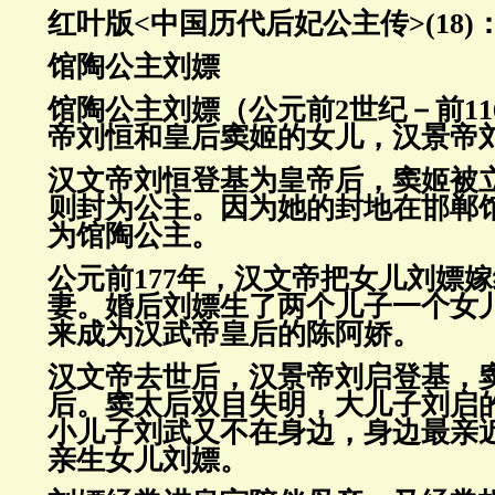
红叶版<中国历代后妃公主传>(18)
馆陶公主刘嫖
馆陶公主刘嫖（公元前2世纪－前1
帝刘恒和皇后窦姬的女儿，汉景
帝
汉文帝刘恒登基为皇帝后，窦姬被
则封为公主。因为她的封地在邯
郸
为馆陶公主。
公元前177年，汉文帝把女儿刘嫖
妻。婚后刘嫖生了两个儿子一个
女
来成为汉武帝皇后的陈阿娇。
汉文帝去世后，汉景帝刘启登基，
后。窦太后双目失明，大儿子刘
启
小儿子刘武又不在身边，身边最亲
亲生女儿刘嫖。