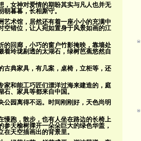
想，女神对爱情的期盼其实与凡人也并无
朝朝暮暮，长相厮守。
洲艺术馆，居然还有着一座小小的充满中
时空错位，让人宛如置身于风景如画的江
折的回廊，小巧的窗户竹影掩映，靠墙处
缀着玲珑剔透的太湖石，绿树芭蕉悠然自
的古典家具，有几案，桌椅，立柜等，还
专家和能工巧匠们漂洋过海来建造的，庭
湖石、家具等都来自中国。
央公园离得不远。时间刚刚好，天色尚明
在慢跑，散步，也有人坐在路边的长椅上
的参天榆树撑开一朵朵巨大的绿色华盖，
立在天
空描画出的背景里。