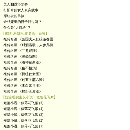
· 美人相遇洛水旁
· 打阳伞的女人真实故事
· 穿红衣的男孩
· 金丝笼里的日子好过吗？
· 什么是“大首绘"？
【[红叶原创]祖传名画一百幅】
· 祖传名画 《虢国夫人低碳游春图
· 祖传名画 《对酒当歌，人参几何
· 祖传名画 《二龙戏猪》
· 祖传名画 《步辇新图》
· 祖传名画 《洛神赋新图》
· 祖传名画 《傻不拉鸡》
· 祖传名画 《捣练仕女图》
· 祖传名画 《过五关蘸六酱》
· 祖传名画 《李白赏月图》
· 祖传名画 《晨起画皮图》
【短篇现实主义小说：似落花飞絮】
· 短篇小说：似落花飞絮 (5)
· 短篇小说：似落花飞絮 (4)
· 短篇小说：似落花飞絮 (3)
· 短篇小说：似落花飞絮 (2)
· 短篇小说：似落花飞絮 (1)