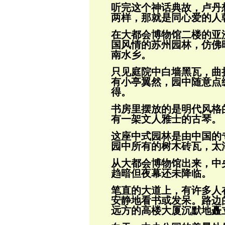
听完这个神话典故，卢丹
两样，那就是同
心爱的人
在大都会博物馆二楼的亚
国风情的苏州园
林，仿佛
南水乡。
只见庭院中白墙黑瓦，曲
有小亭翼然，园
中随意点
得。
书房里摆放的是明代风格
有一架文人雅士
的古琴。
这座中式园林是由中国的
园中所有的树木
砖瓦，太
从大都会博物馆出来，中
趋暗但夜幕还未
降临。
笔直的大道上，有许多人
安静地看书或发
呆。路边
远方的高楼大厦沉默地矗