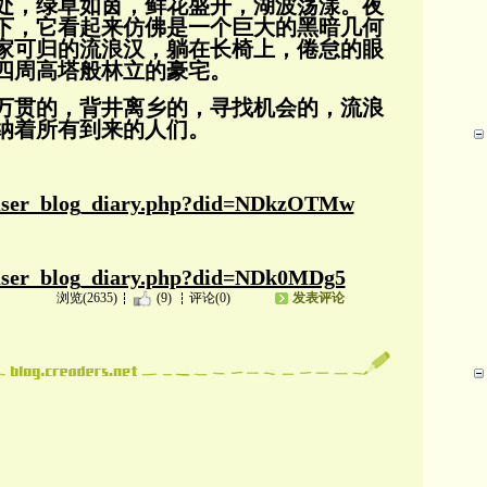
处，绿草如茵，鲜花盛开，湖波荡漾。夜
下，它看起来仿佛是一个巨大的黑暗几何
家可归
的流浪汉，躺在长椅上，倦怠的眼
四周高塔般林立的豪宅。
万贯的，背井离乡的，寻找机会的，流浪
纳着所有到来的人们。
et/user_blog_diary.php?did=NDkzOTMw
t/user_blog_diary.php?did=NDk0MDg5
浏览(2635)
(9)
评论(0)
发表评论