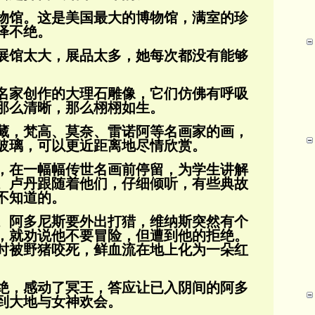
物馆。这是美国最大的博物馆，满室的珍
绎不绝。
展馆太大，展品太多，她每次都没有能够
名家创作的大理石雕像，它们仿佛有呼吸
那么清晰，那么栩栩如生。
藏，梵高、莫奈、雷诺阿等名画家的画，
玻璃，可以更近距离地尽情欣赏。
，在一幅幅传世名画前停留，为学生讲解
。卢丹跟随着他们，仔细倾听，有些典故
不知道
的。
。阿多尼斯要外出打猎，维纳斯突然有个
，就劝说他不要冒险，但遭到他的拒绝。
时被野
猪咬死，鲜血流在地上化为一朵红
绝，感动了冥王，答应让已入阴间的阿多
到大地与女神欢会。