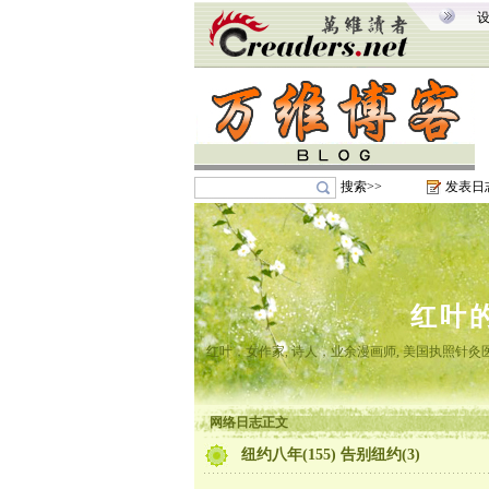
搜索>>
发表日
红叶
红叶，女作家, 诗人，业余漫画师, 美国执照针
网络日志正文
纽约八年(155) 告别纽约(3)