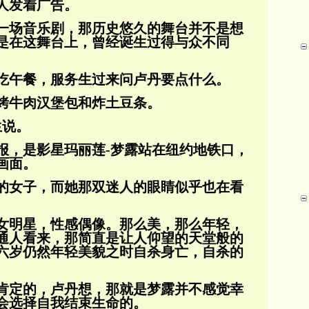
人发着广告。
一场音乐剧，那历史悠久的舞台并不是想
是在这舞台上，曾经诞生过
得与众不同
吃午餐，服务生过来问卢丹要点什么。
烤牛肉汉堡包和炸土豆条。
生说。
报，是影星玛丽莲-梦露站在纽约地铁口，
画面。
的女子，而她那双迷人的眼睛似乎也在看
女明星，性感偶像。那么美，那么年轻，
通人看来，那简直是让人仰望的天堂般的
六岁仍
然年轻美貌之时自杀身亡，自杀的
肯定的，卢丹想，那就是梦露并不感觉幸
会选择自我结束生命的。