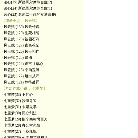
· 读心(25) 斯德哥尔摩综合症(2)
· 读心(24) 斯德哥尔摩综合症(1)
· 读心(23) 逃遁二十载的女通缉犯(
【纯爱小说： 风云赋】
· 风云赋 (130) 风云传说
· 风云赋 (129) 生死相随
· 风云赋 (128) 被困石洞
· 风云赋 (127) 夜色苍茫
· 风云赋 (126) 风云相伴
· 风云赋 (125) 追捕
· 风云赋 (124) 谁言寸草心
· 风云赋 (123) 宁为玉碎
· 风云赋 (122) 坦白从严
· 风云赋 (121) 静待处罚
【奇幻连载小说： 七重梦】
· 七重梦(33) 不甘心
· 七重梦(32) 沙漠寻宝
· 七重梦(31) 未婚先孕
· 七重梦(30) 同心剑法
· 七重梦(29) 换个商标两百万
· 七重梦(28) 办公室恋情
· 七重梦(27) 互换魂魄
· 七重梦(26) 公主与花魁相见