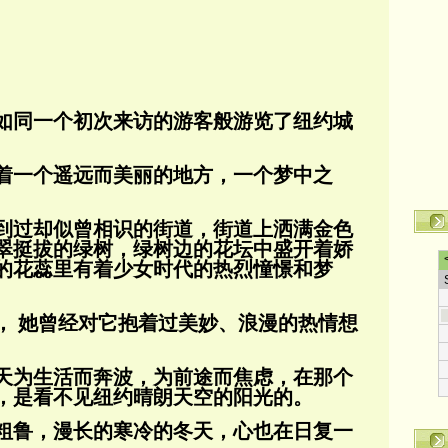
如同一个初次来访的游客般游览了纽约城
着一个遥远而美丽的地方，一个梦中之
到过却似曾相识的街道，街道上洒满金色
翠挺拔的绿树，绿树边的花坛中盛开着娇
的花蕊
里有着少女时代的热烈憧憬和梦
， 她曾经对它抱着过美妙、浪漫的热情想
天为生活而奔波，为前途而焦虑，在那个
，是看不见纽约晴朗天空的阳光的。
粗鲁，漫长的寒冷的冬天，心也在日复一