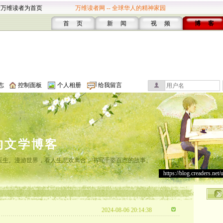
设万维读者为首页
万维读者网 -- 全球华人的精神家园
首 页
新 闻
视 频
博 客
志
控制面板
个人相册
给我留言
的文学博客
灸医生。漫游世界，看人生悲欢离合，书写千姿百态的故事。
https://blog.creaders.net/
2024-08-06 20:14:38