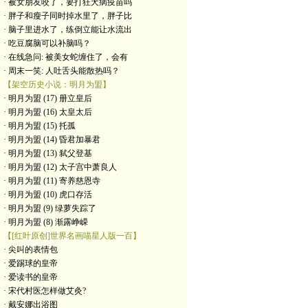
· 被女朋友咬了，要打狂犬病疫苗吗
· 胖子和瘦子同时掉水里了，胖子比
· 脑子里进水了，练倒立能让水流出
· 吃豆腐脑可以补脑吗？
· 在线急问: 被美女蛇缠住了，会有
· 周末一笑: 人吐舌头能散热吗？
【架空历史小说：明月为盟】
· 明月为盟 (17) 册立皇后
· 明月为盟 (16) 太皇太后
· 明月为盟 (15) 托孤
· 明月为盟 (14) 昏君加暴君
· 明月为盟 (13) 弑父登基
· 明月为盟 (12) 太子宫中萧良人
· 明月为盟 (11) 寄养慈恩寺
· 明月为盟 (10) 虎口存活
· 明月为盟 (9) 绿萝失踪了
· 明月为盟 (8) 渐露峥嵘
【[红叶原创]世界名画喵星人版一百】
· 尖叫的表情包
· 爱踢球的皇帝
· 爱读书的皇帝
· ​宋代村医怎样做艾灸?
· 戴安娜出浴图