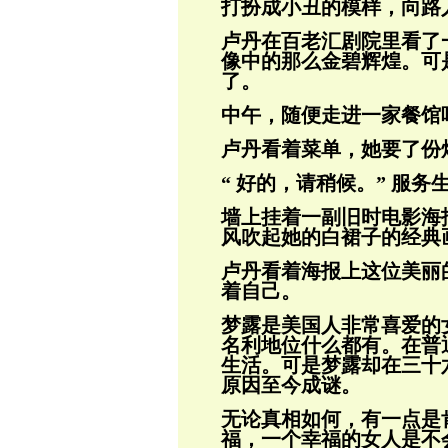
打扮成小丑的模
样，向路
卢丹在百老汇剧院里看了
像中的那么金碧
辉煌。可
了。
中午，随便走进一家餐馆
卢丹看着菜单，她要了份
“ 好的，请稍候。” 服务
墙上挂着一副旧时电影海
风吹起她的白裙
子的经典
卢丹看着海报上这位美丽
着自己。
梦露是美国人非常喜爱的
名利地位什么都
有。在普
生活。可是梦露却在三十
原因至今成谜。
无论真相如何，有一点是
福，一个幸福的
女人是不