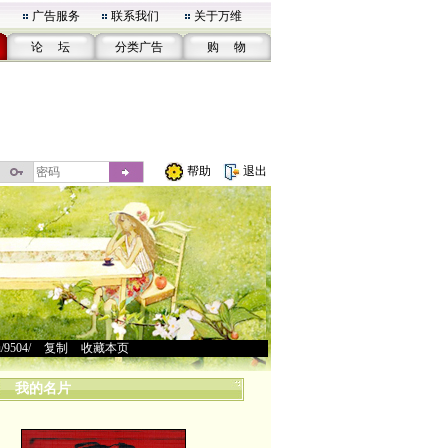
广告服务
联系我们
关于万维
论 坛
分类广告
购 物
帮助
退出
u/9504/
>
复制
>
收藏本页
我的名片