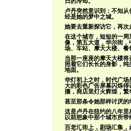
日的冷却。
卢丹突然意识到：不知从
经是她的梦中之
城。
她要去重新探访它，再次
在这个城市，短短的一周
像，第五大道，华
尔街，
场、车站、摩天大楼、餐
当那一座座的摩天大楼将
照着它们长长的
身影，纯
地面。
华灯初上之时，时代广场
大的彩色广告屏
幕闪烁得
攘，商店里灯火辉煌，繁
甚至那条令她那样讨厌的
这是卢丹在纽约的八年里
以前想象中那个
城市所带
百老汇街上，剧场汇集，