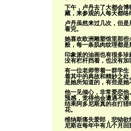
下午，卢丹去了大都会博
藏，来参观的人
每天都络
卢丹虽然来过几次，但是
看完。
她喜欢欧洲雕塑馆里那些
般，每一条肌肉
纹理都是
印象派的油画也有很多珍
没有栏杆挡着，
也没有加
有一位老师带着一群学生
着其中的典故和
精妙之处
是她所知道的，有些是她
他一见倾心，非常爱恋他
预感，觉得他会
遭遇不测
结果阿多尼斯真的在打猎
花。
维纳斯痛失爱郎，悲恸欲
尼斯在每年中有
几个月回