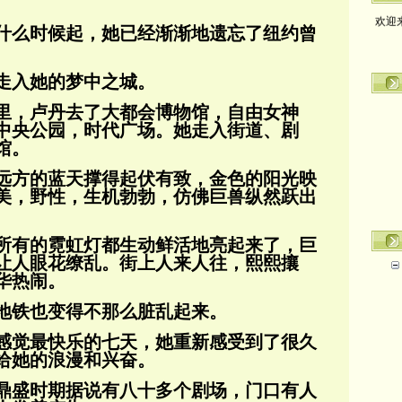
欢迎
什么时候起，她已经渐渐地遗忘了纽约曾
走入她的梦中之城。
里，卢丹去了大都会博物馆，自由女神
中央公园，时代广场。她走入街道、剧
馆。
远方的蓝天撑得起伏有致，金色的阳光映
美，野性，生机勃勃，仿佛巨兽纵然跃出
所有的霓虹灯都生动鲜活地亮起来了，巨
让人眼花缭乱。街上人来人往，熙熙攘
华热闹。
地铁也变得不那么脏乱起来。
感觉最快乐的七天，她重新感受到了很久
给她的浪漫和兴奋。
鼎盛时期据说有八十多个剧场，门口有人