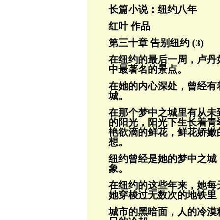
长篇小说：纽约八年
红叶 作品
第三十章 告别纽约 (3)
在纽约的最后一周，卢丹
中最著名的景点。
在她的内心深处，曾经有
城。
在那个梦中之城里有从未
的阳光，阳光下
生长着青
艳欲滴的鲜花，鲜花娇嫩
想。
纽约曾经是她的梦中之城
象。
在纽约的这些年来，她每
她穿梭过无数次
的地铁里
城市的黑暗面，人的冷漠