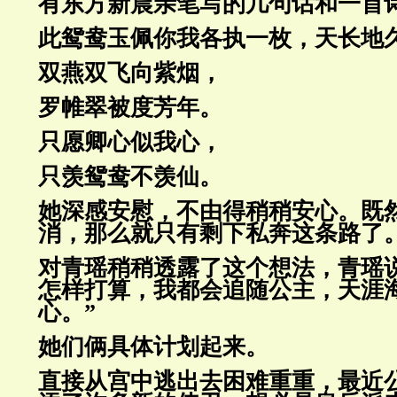
有东方新晨亲笔写的几句话和一首
此鸳鸯玉佩你我各执一枚，天长地
双燕双飞向紫烟，
罗帷翠被度芳年。
只愿卿心似我心，
只羡鸳鸯不羡仙。
她深感安慰，不由得稍稍安心。既
消，那么就只有剩下私奔这条路了
对青瑶稍稍透露了这个想法，青瑶说
怎样打算，我都会追随公主，天涯
心。”
她们俩具体计划起来。
直接从宫中逃出去困难重重，最近