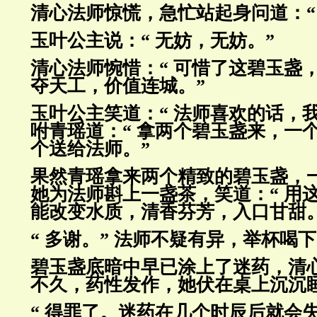
清心法师惊慌，急忙站起身问道：“
玉叶公主说：“ 无妨，无妨。”
清心法师惋惜：“ 可惜了这碧玉盏
夺天工，价值连城。”
玉叶公主笑道：“ 法师喜欢的话，我
咐青瑶道：“ 拿两个碧玉盏来，一
个送给法师。”
果然青瑶拿来两个精致的碧玉盏，
她为法师斟上一盏茶，笑道：“ 用
能改变水质，清香芬芳，入口甘甜。
“ 多谢。” 法师不疑有异，举杯喝
碧玉盏底暗中早已涂上了迷药，清
不久，药性发作，她伏在桌上沉沉
“ 得罪了。迷药在几个时辰后就会