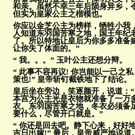
和亲。虽然不幸三年后陨身异乡，
但实为皇家公主之楷模也。
你应以金芝公主为榜样，牺牲小我
人知道东羽国苦寒之地，国王年纪
了。所以特地让皇后为你多多准备
让你失了体面的。”
“ 我。。。” 玉叶公主还想分辩。
“ 此事不容再议! 你岂能以一己之
策也!” 皇帝斩钉截铁地下了结论。
皇后坐在旁边，笑逐颜开，说道：“
本宫为公主光是衣物就准备了一万
衣。东羽国苦寒之地，冬衣必须备
要什么，尽管开口就是。”
“ 你还是回去吧。静下心来，好好
吉日出嫁!” 最后，皇帝威严地说道