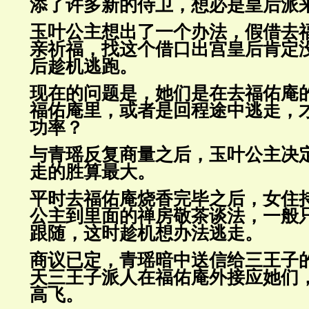
添了许多新的侍卫，想必是皇后派
玉叶公主想出了一个办法，假借去
亲祈福，找这个借口出宫皇后肯定
后趁机逃跑。
现在的问题是，她们是在去福佑庵
福佑庵里，或者是回程途中逃走，
功率？
与青瑶反复商量之后，玉叶公主决
走的胜算最大。
平时去福佑庵烧香完毕之后，女住
公主到里面的禅房敬茶谈法，一般
跟随，这时趁机想办法逃走。
商议已定，青瑶暗中送信给三王子
天三王子派人在福佑庵外接应她们
高飞。