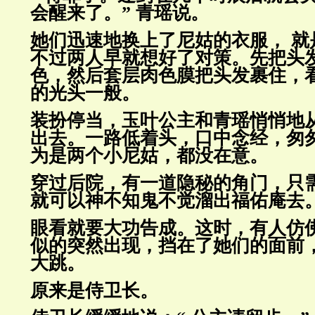
会醒来了。” 青瑶说。
她们迅速地换上了尼姑的衣服， 就
不过两人早就想好了对策。先把头
色，然后套层肉色膜把头发裹住，
的光头一般。
装扮停当，玉叶公主和青瑶悄悄地
出去。一路低着头，口中念经，匆
为是两个小尼姑，都没在意。
穿过后院，有一道隐秘的角门，只
就可以神不知鬼不觉溜出福佑庵去
眼看就要大功告成。这时，有人仿
似的突然出现，挡在了她们的面前
大跳。
原来是侍卫长。