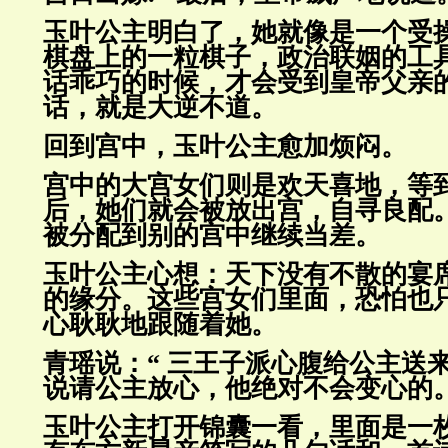
玉叶公主明白了，她就像是一个受
棋盘上的一粒棋子，政治联姻的工
话乖巧的时候，才会受到皇帝父亲
话，就是大逆不道。
回到宫中，玉叶公主愈加烦闷。
宫中的大宫女们则是欢天喜地，等
后，她们就会被放出宫，自寻良配
被分配到别的宫中继续当差。
玉叶公主心想：天下没有不散的宴
的缘分。这些宫女们里面，恐怕也
心耿耿地跟随着她。
青瑶说：“ 三王子派心腹给公主送
说请公主放心，他绝对不会变心的。
玉叶公主打开锦囊一看，里面是一