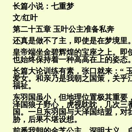
长篇小说：七重梦
文/红叶
第二十五章 玉叶公主准备私奔
还真是做不了主，即使是在梦境里
皇帝端坐金碧辉煌的宝座之上。即
也始终保持着一种高高在上的姿态
长篇大论训练有素，张口就来：“ 
爱女。和亲乃是我朝之国策，关乎
福祉。
东羽国虽小，但地理位置极其重要
泽国狼子野心，虎视眈眈，几次三
国。一旦东羽国与天泽国结盟，对
胁，后果不堪设想。
前番我朝的金芝公主，深明大义，