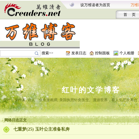
设万维读者为首页
万维
首 页
搜索>>
发表日志
控制面板
个人相册
红叶的文学博客
红叶，女作家, 诗人，业余漫画师, 美国执照针灸医生。漫游世界，看人生悲欢离
网络日志正文
七重梦(25) 玉叶公主准备私奔