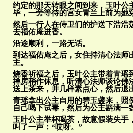
约定的那天转眼之间到来，玉叶公
毕，一旁等待的宫女青兰上前为她
然后一行人在侍卫们的护送下浩浩
去福佑庵进香。
沿途顺利，一路无话。
到达福佑庵之后，女住持清心法师
主。
烧香祈福之后，玉叶公主带着青瑶
禅房稍作休息，听清心法师谈论佛
送上茶来，并几样素点心，然后退
青瑶拿出公主自用的碧玉盏来，照
自己喝下试毒，然后为公主斟满一
玉叶公主举杯喝茶，故意假装失手
叫了一声：“哎呀。”