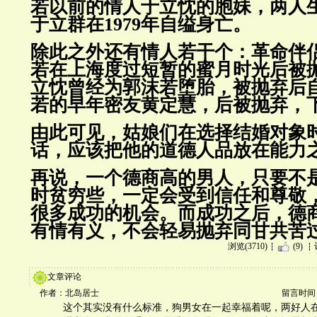
若以前的情人于立忱的胞妹，两
人
于立群
在1979年自缢身亡。
除此之外还有情人若干个：革命伴
若在上海度过短暂的蜜月时光后
被
立忱曾经为郭沫若堕胎，被抛弃后
若的早年密友黄定慧，
后被抛弃，
由此可见，姑娘们在选择结婚对象
话，应该把他的道德人品放在能
力
再说，一个德商高的男人，只要不
时贫穷些，一定会受到信任和尊
敬
很多成功的机会。而成功之后，德
有情有义，不
会轻易抛弃同甘共苦
浏览(3710)
(9)
文章评论
作者：北岛居士
留言时间：20
这个其实没有什么标准，狗男女在一起幸福着呢，两好人