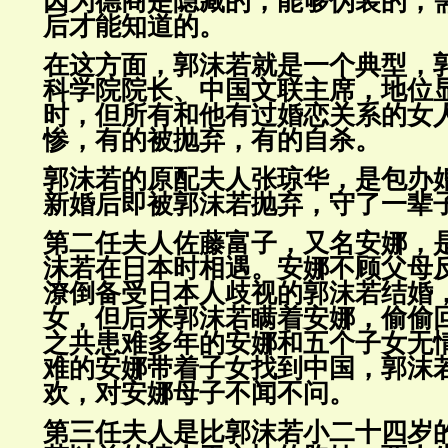
因为德商是隐藏的，能够伪装的，
后才能知道的。
在这方面，郭沫若就是一个典型，
科学院院长、中国文联主席，地
位
时，但所有和他有过婚恋关系的女
惨，有的被抛弃，
有的自杀。
郭沫若的原配夫人张琼华，是包办
新婚后即被郭沫若抛弃，守了一
辈
第二任夫人佐藤富子，又名安娜，
沫若在日本时相遇。安娜不顾父
母
潦倒备受日本人歧视的郭沫若结婚
女，但后来郭沫
若瞒着安娜，偷偷
之共患难多年的安娜和五个子女无
难的安娜带着子女找到中国，郭沫
欢，对安娜母子不闻不问。
第三任夫人是比郭沫若小二十四岁