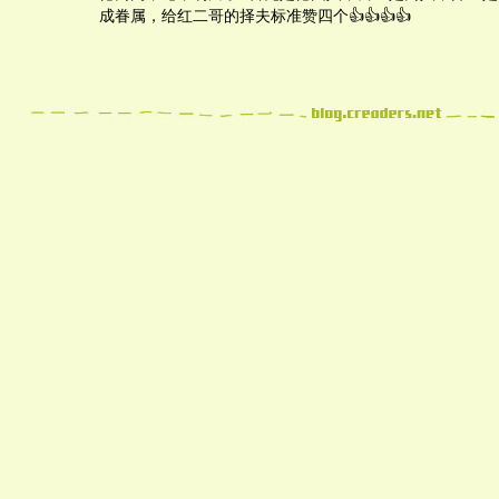
成眷属，给红二哥的择夫标准赞四个👍👍👍👍