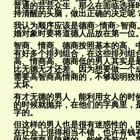
普通的芸芸众生，那么在面临选
择
持清醒的头脑，做出正确的决定呢
我认为顺序应该是德商>情商>智商
婚对象时要将道德人品放在第一
位
智商、情商、德商按照基本的高、
有好多个排列组合，在这些排列
组
高、情商高、德商低的男人其实是
比无德无才还
差。因为想要做一个
需要高智商高情商的，不够聪明狡
太坏。
有才无德的男人，能利用女人的时
的时候就抛弃，在他们的字典里，
字的。
但这样的男人也是很有迷惑性的，
在社会上混得相当不错，也许有
钱