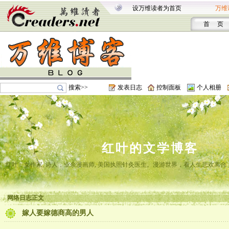
设万维读者为首页
万维
首 页
搜索>>
发表日志
控制面板
个人相册
红叶的文学博客
红叶，女作家, 诗人，业余漫画师, 美国执照针灸医生。漫游世界，看人生悲欢离
网络日志正文
嫁人要嫁德商高的男人