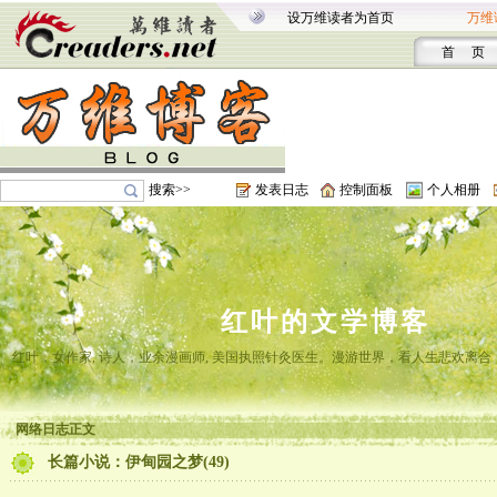
设万维读者为首页
万维
首 页
搜索>>
发表日志
控制面板
个人相册
红叶的文学博客
红叶，女作家, 诗人，业余漫画师, 美国执照针灸医生。漫游世界，看人生悲欢离
网络日志正文
长篇小说：伊甸园之梦(49)