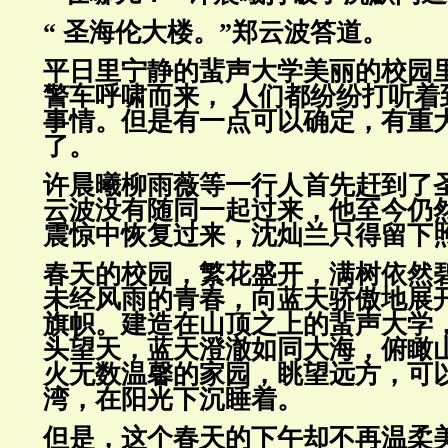
“ 圣海伦大楼。”郑云波答道。
平日里宁静的蜚声大学美丽
的
校园
警车呼啸而来， 人们都纷
纷打听着
事情。但是有一点可以确定，有重
了。
许晨曦柳雨薇等一行人首先赶到了
云波没有随同一起过来，他至
今仍
震惊中恢复过来，沈灿兰只得留下
春
天
的校园，繁花盛开，满树依然
未经风雨的青春，向蓝天骄傲
地展
旗帜。建造在山顶之上的蜚声大学
头望天，
蓝天澄澈如同大海，俯瞰
火无数温馨的家园，眺望远方，可
湾，在阳光下沉睡着。
但是，这个春天的下午却不再温柔