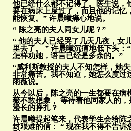
他已经什么都不记得了。医生说，
要在病床上度
过了，而且他的记忆
能恢复。” 许晨曦痛心地说。
“ 陈之亮的夫人同女儿呢？”
“ 他的夫人已经哭了几天几夜，女
里去了。 ” 许晨曦沉痛地低
下头：
怎样劝她，语言已经是多余的。”
“威利斯教授的夫人不知怎样，她
非常痛苦。我不知道，她怎
么度过这
雨薇说。
从今以后，陈之亮的一生都要在病
薇不敢想象， 等待着他同家人的，
漫长的挣扎？
许晨曦提起笔来，代表学生会给陈
封艰难的信： “ 现在我不得
不告诉