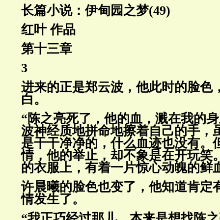
长篇小说：伊甸园之梦(49)
红叶 作
品
第十三章
3
进来的正是郑云波，他此时的脸色
白。
“陈之亮死了，他的血，溅在我的身
波神经质地拼命地擦着自己
的手，
是干干净净的，什么血迹也没有。
情，他
的举止，却不象是在开玩笑
的衣服上，有着一片惊心动魄的鲜
许晨曦的脸色也变了，他知道肯定
情发生了。
“我正巧经过那儿，本来是想找陈