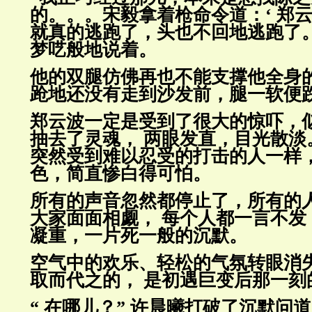
的。。。宋毅拿着枪命令道：‘ 郑
云
就真的逃跑了，头也不回地逃跑了。
梦呓般地说
着。
他的双腿仿佛再也不能支撑他全身
跄地还没有走到沙发前，腿一软
便
郑云波一定是受到了很大的惊吓，
抽去了灵魂， 两眼发直，目光
散淡
突然受到难以忍受的打击的人一样
色，简直惨白
得可怕。
所有的声音忽然都停止了，所有的
大家面面相觑， 每个人都一言
不发
凝重，一片死一般的沉默。
空气中的欢乐、轻松的气氛转眼消
取而代之的， 是初遇巨变后那
一刻
“ 在哪儿？” 许晨曦打破了沉默问