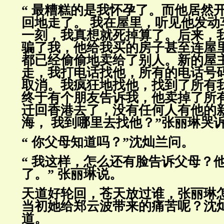
“ 最糟糕的是我怀孕了。而他居然
回地走了。 我在屋里，听见
他发动
一刻，我真想就死掉算了。后来，
骗了
我，他给我买的房子甚至连屋
都
已经偷偷地卖给了别人。新的屋
走，我打电话找他，所有的电话号
取消。我疯狂地找
他，找到了所有
终于有个朋友告诉我，他卖掉了所
迁回香港去了，没有任何人有他的
海， 我到哪里去找他？
”张丽琳哭
“ 你父母知道吗？”沈灿兰问。
“ 我这样，怎么还有脸告诉父母？
了。” 张丽琳说。
天道好轮回，苍天放过谁，张丽琳
当初她给郑云波带来的痛苦呢？
沈
道。