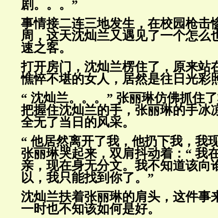
剧。。。”
事情接二连三地发生，在校园枪击
周，这天沈灿兰又遇见了一个
怎么
速之客。
打开房门，沈灿兰楞住了，原来站
憔悴不堪的女人，居然是往日光
彩
“ 沈灿兰。。。” 张丽琳仿佛抓住
把握住沈灿兰的手，张丽琳
的手冰
全无了当日的风采。
“ 他居然离开了我，他扔下我，我
张丽琳哭起来，双肩抖动
着：“ 我
亲，现在身无分文。我不知道该向
以，
我只能找到你了。”
沈灿兰扶着张丽琳的肩头，这件事
一时也不知该如何是好。