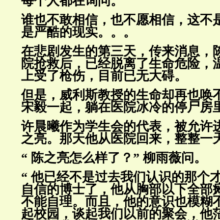
每个人都在询问。
谁也不敢相信，也不愿相信，这不
是严酷的现实。。。
在悲剧发生的第三天，传来消息，
院抢救后，已经脱离了生命危险，
上受了枪伤，目前已无大碍。
但是，威利斯教授的生命却再也唤
宋毅一起，躺在医院冰冷的
停尸房
许晨曦作为学生会的代表，被允许
之亮。那天他从医院回来，
整整一
“ 陈之亮怎么样了？” 柳雨薇问。
“ 他已经不是过去我们认识的那个
自信的博士了
，他从胸部以下全部
不能
自理。而且，他的意识也模糊
起校园，谈起我们以前的聚会，他