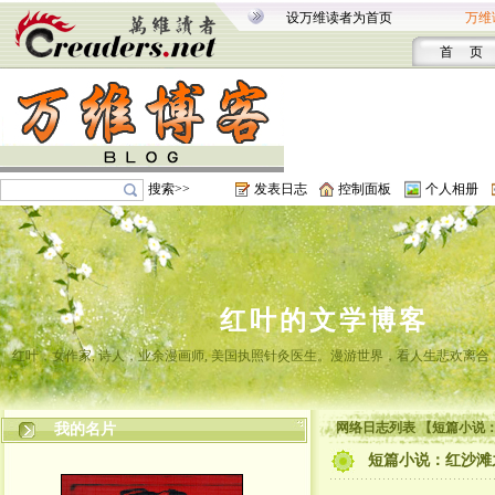
设万维读者为首页
万维
首 页
搜索>>
发表日志
控制面板
个人相册
红叶的文学博客
红叶，女作家, 诗人，业余漫画师, 美国执照针灸医生。漫游世界，看人生悲欢离
网络日志列表 【短篇小说
我的名片
短篇小说：红沙滩之