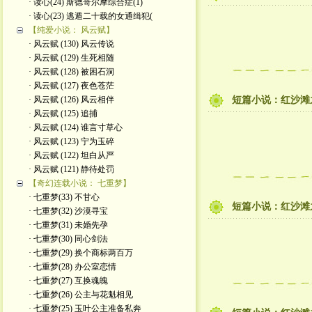
· 读心(24) 斯德哥尔摩综合症(1)
· 读心(23) 逃遁二十载的女通缉犯(
【纯爱小说： 风云赋】
· 风云赋 (130) 风云传说
· 风云赋 (129) 生死相随
· 风云赋 (128) 被困石洞
· 风云赋 (127) 夜色苍茫
· 风云赋 (126) 风云相伴
短篇小说：红沙滩之
· 风云赋 (125) 追捕
· 风云赋 (124) 谁言寸草心
· 风云赋 (123) 宁为玉碎
· 风云赋 (122) 坦白从严
· 风云赋 (121) 静待处罚
【奇幻连载小说： 七重梦】
· 七重梦(33) 不甘心
短篇小说：红沙滩之
· 七重梦(32) 沙漠寻宝
· 七重梦(31) 未婚先孕
· 七重梦(30) 同心剑法
· 七重梦(29) 换个商标两百万
· 七重梦(28) 办公室恋情
· 七重梦(27) 互换魂魄
· 七重梦(26) 公主与花魁相见
· 七重梦(25) 玉叶公主准备私奔