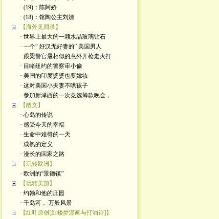
· (19)：陈阿娇
· (18)：馆陶公主刘嫖
【海外见闻录】
· 世界上最大的一颗水晶玻璃钻石
· 一个“ 好汉无好妻的” 美国男人
· 跟梁警官最相似的意外开枪走火打
· 目睹纽约的警察审小偷
· 美国的印度婆婆也要嫁妆
· 这对美国小夫妻不哄孩子
· 参加新泽西的一次竞选筹款晚会，
【散文】
· 心岛的传说
· 感受今天的幸福
· 生命中难得的一天
· 成熟的定义
· 漫长的回家之路
【玩转欧洲】
· 欧洲的“景德镇”
【玩转美加】
· 约翰和他的庄园
· 千岛河， 万般风景
【红叶原创[红楼梦漫画与打油诗]】