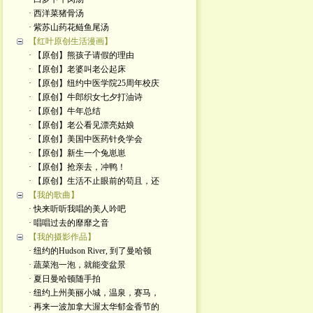
· 西洋菜猪骨汤
· 紫苏山药花鲢鱼尾汤
【红叶原创生活漫画】
· 【原创】熊孩子请假的理由
· 【原创】老婆叫老公起床
· 【原创】纽约中医学院25周年校庆
· 【原创】牛郎织女七夕打油诗
· 【原创】牛年总结
· 【原创】老公看见漂亮姑娘
· 【原创】美国中医药针灸学会
· 【原创】新生一个兔崽崽
· 【原创】抢亲去，冲鸭！
· 【原创】生活不止眼前的苟且，还
【我的歌曲】
· 快来听听我唱的美人吟吧
· 唱唱过去的靡靡之音
【我的摄影作品】
· 纽约的Hudson River, 到了曼哈顿
· 蔬菜泡一泡，就能变盆景
· 夏日曼哈顿随手拍
· 纽约上州美丽小城，温泉，赛马，
· 再来一波加拿大渥太华郁金香节的