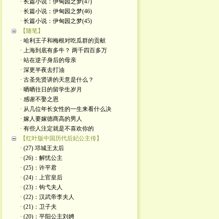
· 长篇小说：伊甸园之梦(47)
· 长篇小说：伊甸园之梦(46)
· 长篇小说：伊甸园之梦(45)
【随笔】
· 哈利王子和梅根对吃瓜群的贡献
· 上海到底有多牛？ 两千四百多万
· 站在逆子身后的母亲
· 深更半夜去打油
· 古圣先贤讲的天意是什么？
· 晒晒往日的留学生岁月
· 感谢不娶之恩
· 从几位年长女性的一生来看什么决
· 嫁人要嫁德商高的男人
· 有些人注定就是不喜欢你的
【红叶版中国历代后妃公主传】
· (27) 邛城王太后
· (26)：解忧公主
· (25)：许平君
· (24)：上官皇后
· (23)：钩弋夫人
· (22)：汉武帝李夫人
· (21)：卫子夫
· (20)：平阳公主刘娉