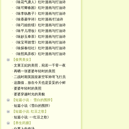
· 《咏花气袭人》红叶漫画与打油诗
· 《咏可卿春困》红叶漫画与打油诗
· 《咏李纨教子》红叶漫画与打油诗
· 《咏香菱学诗》红叶漫画/打油诗
· 《咏巧姐纺绩》红叶漫画与打油诗
· 《咏平儿理妆》红叶漫画与打油诗
· 《咏妙玉奉茶》红叶漫画与打油诗
· 《咏宝琴踏雪》红叶漫画与打油诗
· 《咏探春结社》红叶漫画与打油诗
· 《咏熙凤弄权》红叶漫画与打油诗
【俊男美女】
· 文莱王妃的美照，宛若一千零一夜
· 再晒一张婆婆年轻时的美照
· 二战时期英国皇家空军帅哥飞行员
· 这颜值，放在今天也是妥妥的小鲜
· 婆婆年轻时的美照
· 婆婆穿越时光的美貌
【短篇小说： 雪白的围脖】
· 短篇小说《雪白的围脖》
【短篇小说: 红豆之歌】
· 短篇小说: <<红豆之歌》
【养生药膳】
· 白萝卜牛肉汤