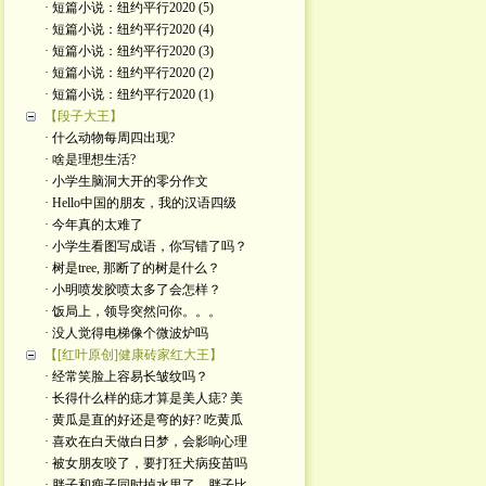
· 短篇小说：纽约平行2020 (5)
· 短篇小说：纽约平行2020 (4)
· 短篇小说：纽约平行2020 (3)
· 短篇小说：纽约平行2020 (2)
· 短篇小说：纽约平行2020 (1)
【段子大王】
· 什么动物每周四出现?
· 啥是理想生活?
· 小学生脑洞大开的零分作文
· Hello中国的朋友，我的汉语四级
· 今年真的太难了
· 小学生看图写成语，你写错了吗？
· 树是tree, 那断了的树是什么？
· 小明喷发胶喷太多了会怎样？
· 饭局上，领导突然问你。。。
· 没人觉得电梯像个微波炉吗
【[红叶原创]健康砖家红大王】
· 经常笑脸上容易长皱纹吗？
· 长得什么样的痣才算是美人痣? 美
· 黄瓜是直的好还是弯的好? 吃黄瓜
· 喜欢在白天做白日梦，会影响心理
· 被女朋友咬了，要打狂犬病疫苗吗
· 胖子和瘦子同时掉水里了，胖子比