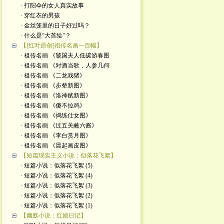
· 打阳伞的女人真实故事
· 穿红衣的男孩
· 金丝笼里的日子好过吗？
· 什么是“大首绘"？
【[红叶原创]祖传名画一百幅】
· 祖传名画 《虢国夫人低碳游春图
· 祖传名画 《对酒当歌，人参几何
· 祖传名画 《二龙戏猪》
· 祖传名画 《步辇新图》
· 祖传名画 《洛神赋新图》
· 祖传名画 《傻不拉鸡》
· 祖传名画 《捣练仕女图》
· 祖传名画 《过五关蘸六酱》
· 祖传名画 《李白赏月图》
· 祖传名画 《晨起画皮图》
【短篇现实主义小说：似落花飞絮】
· 短篇小说：似落花飞絮 (5)
· 短篇小说：似落花飞絮 (4)
· 短篇小说：似落花飞絮 (3)
· 短篇小说：似落花飞絮 (2)
· 短篇小说：似落花飞絮 (1)
【幽默小说：红娘日记】