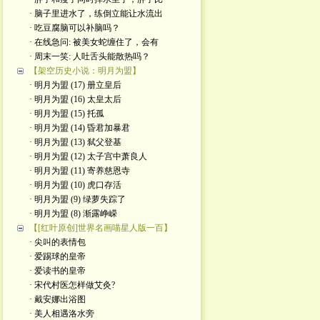
· 脑子里进水了，练倒立能让水流出
· 吃豆腐脑可以补脑吗？
· 在线急问: 被美女蛇缠住了，会有
· 周末一笑: 人吐舌头能散热吗？
【架空历史小说：明月为盟】
· 明月为盟 (17) 册立皇后
· 明月为盟 (16) 太皇太后
· 明月为盟 (15) 托孤
· 明月为盟 (14) 昏君加暴君
· 明月为盟 (13) 弑父登基
· 明月为盟 (12) 太子宫中萧良人
· 明月为盟 (11) 寄养慈恩寺
· 明月为盟 (10) 虎口存活
· 明月为盟 (9) 绿萝失踪了
· 明月为盟 (8) 渐露峥嵘
【[红叶原创]世界名画喵星人版一百】
· 尖叫的表情包
· 爱踢球的皇帝
· 爱读书的皇帝
· ​宋代村医怎样做艾灸?
· 戴安娜出浴图
· 美人相遇洛水旁