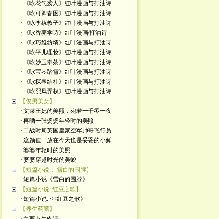
· 《咏花气袭人》红叶漫画与打油诗
· 《咏可卿春困》红叶漫画与打油诗
· 《咏李纨教子》红叶漫画与打油诗
· 《咏香菱学诗》红叶漫画/打油诗
· 《咏巧姐纺绩》红叶漫画与打油诗
· 《咏平儿理妆》红叶漫画与打油诗
· 《咏妙玉奉茶》红叶漫画与打油诗
· 《咏宝琴踏雪》红叶漫画与打油诗
· 《咏探春结社》红叶漫画与打油诗
· 《咏熙凤弄权》红叶漫画与打油诗
【俊男美女】
· 文莱王妃的美照，宛若一千零一夜
· 再晒一张婆婆年轻时的美照
· 二战时期英国皇家空军帅哥飞行员
· 这颜值，放在今天也是妥妥的小鲜
· 婆婆年轻时的美照
· 婆婆穿越时光的美貌
【短篇小说： 雪白的围脖】
· 短篇小说《雪白的围脖》
【短篇小说: 红豆之歌】
· 短篇小说: <<红豆之歌》
【养生药膳】
· 白萝卜牛肉汤