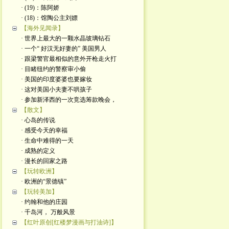
· (19)：陈阿娇
· (18)：馆陶公主刘嫖
【海外见闻录】
· 世界上最大的一颗水晶玻璃钻石
· 一个“ 好汉无好妻的” 美国男人
· 跟梁警官最相似的意外开枪走火打
· 目睹纽约的警察审小偷
· 美国的印度婆婆也要嫁妆
· 这对美国小夫妻不哄孩子
· 参加新泽西的一次竞选筹款晚会，
【散文】
· 心岛的传说
· 感受今天的幸福
· 生命中难得的一天
· 成熟的定义
· 漫长的回家之路
【玩转欧洲】
· 欧洲的“景德镇”
【玩转美加】
· 约翰和他的庄园
· 千岛河， 万般风景
【红叶原创[红楼梦漫画与打油诗]】