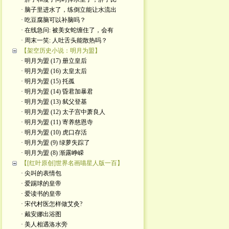
· 脑子里进水了，练倒立能让水流出
· 吃豆腐脑可以补脑吗？
· 在线急问: 被美女蛇缠住了，会有
· 周末一笑: 人吐舌头能散热吗？
【架空历史小说：明月为盟】
· 明月为盟 (17) 册立皇后
· 明月为盟 (16) 太皇太后
· 明月为盟 (15) 托孤
· 明月为盟 (14) 昏君加暴君
· 明月为盟 (13) 弑父登基
· 明月为盟 (12) 太子宫中萧良人
· 明月为盟 (11) 寄养慈恩寺
· 明月为盟 (10) 虎口存活
· 明月为盟 (9) 绿萝失踪了
· 明月为盟 (8) 渐露峥嵘
【[红叶原创]世界名画喵星人版一百】
· 尖叫的表情包
· 爱踢球的皇帝
· 爱读书的皇帝
· ​宋代村医怎样做艾灸?
· 戴安娜出浴图
· 美人相遇洛水旁