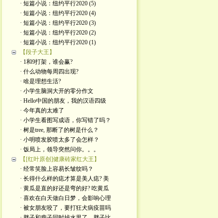
· 短篇小说：纽约平行2020 (5)
· 短篇小说：纽约平行2020 (4)
· 短篇小说：纽约平行2020 (3)
· 短篇小说：纽约平行2020 (2)
· 短篇小说：纽约平行2020 (1)
【段子大王】
· 1和9打架，谁会赢?
· 什么动物每周四出现?
· 啥是理想生活?
· 小学生脑洞大开的零分作文
· Hello中国的朋友，我的汉语四级
· 今年真的太难了
· 小学生看图写成语，你写错了吗？
· 树是tree, 那断了的树是什么？
· 小明喷发胶喷太多了会怎样？
· 饭局上，领导突然问你。。。
【[红叶原创]健康砖家红大王】
· 经常笑脸上容易长皱纹吗？
· 长得什么样的痣才算是美人痣? 美
· 黄瓜是直的好还是弯的好? 吃黄瓜
· 喜欢在白天做白日梦，会影响心理
· 被女朋友咬了，要打狂犬病疫苗吗
· 胖子和瘦子同时掉水里了，胖子比