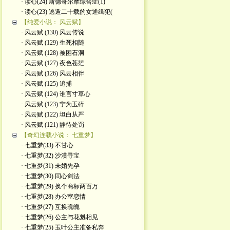
· 读心(24) 斯德哥尔摩综合症(1)
· 读心(23) 逃遁二十载的女通缉犯(
【纯爱小说： 风云赋】
· 风云赋 (130) 风云传说
· 风云赋 (129) 生死相随
· 风云赋 (128) 被困石洞
· 风云赋 (127) 夜色苍茫
· 风云赋 (126) 风云相伴
· 风云赋 (125) 追捕
· 风云赋 (124) 谁言寸草心
· 风云赋 (123) 宁为玉碎
· 风云赋 (122) 坦白从严
· 风云赋 (121) 静待处罚
【奇幻连载小说： 七重梦】
· 七重梦(33) 不甘心
· 七重梦(32) 沙漠寻宝
· 七重梦(31) 未婚先孕
· 七重梦(30) 同心剑法
· 七重梦(29) 换个商标两百万
· 七重梦(28) 办公室恋情
· 七重梦(27) 互换魂魄
· 七重梦(26) 公主与花魁相见
· 七重梦(25) 玉叶公主准备私奔