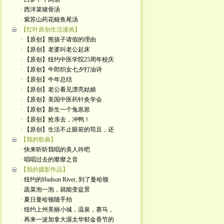
· 西洋菜猪骨汤
· 紫苏山药花鲢鱼尾汤
【红叶原创生活漫画】
· 【原创】熊孩子请假的理由
· 【原创】老婆叫老公起床
· 【原创】纽约中医学院25周年校庆
· 【原创】牛郎织女七夕打油诗
· 【原创】牛年总结
· 【原创】老公看见漂亮姑娘
· 【原创】美国中医药针灸学会
· 【原创】新生一个兔崽崽
· 【原创】抢亲去，冲鸭！
· 【原创】生活不止眼前的苟且，还
【我的歌曲】
· 快来听听我唱的美人吟吧
· 唱唱过去的靡靡之音
【我的摄影作品】
· 纽约的Hudson River, 到了曼哈顿
· 蔬菜泡一泡，就能变盆景
· 夏日曼哈顿随手拍
· 纽约上州美丽小城，温泉，赛马，
· 再来一波加拿大渥太华郁金香节的