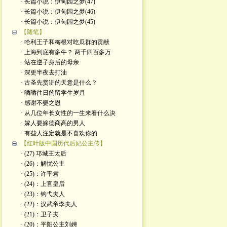
· 长篇小说：伊甸园之梦(47)
· 长篇小说：伊甸园之梦(46)
· 长篇小说：伊甸园之梦(45)
【随笔】
· 哈利王子和梅根对吃瓜群的贡献
· 上海到底有多牛？ 两千四百多万
· 站在逆子身后的母亲
· 深更半夜去打油
· 古圣先贤讲的天意是什么？
· 晒晒往日的留学生岁月
· 感谢不娶之恩
· 从几位年长女性的一生来看什么决
· 嫁人要嫁德商高的男人
· 有些人注定就是不喜欢你的
【红叶版中国历代后妃公主传】
· (27) 邛城王太后
· (26)：解忧公主
· (25)：许平君
· (24)：上官皇后
· (23)：钩弋夫人
· (22)：汉武帝李夫人
· (21)：卫子夫
· (20)：平阳公主刘娉