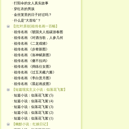
· 打阳伞的女人真实故事
· 穿红衣的男孩
· 金丝笼里的日子好过吗？
· 什么是“大首绘"？
【[红叶原创]祖传名画一百幅】
· 祖传名画 《虢国夫人低碳游春图
· 祖传名画 《对酒当歌，人参几何
· 祖传名画 《二龙戏猪》
· 祖传名画 《步辇新图》
· 祖传名画 《洛神赋新图》
· 祖传名画 《傻不拉鸡》
· 祖传名画 《捣练仕女图》
· 祖传名画 《过五关蘸六酱》
· 祖传名画 《李白赏月图》
· 祖传名画 《晨起画皮图》
【短篇现实主义小说：似落花飞絮】
· 短篇小说：似落花飞絮 (5)
· 短篇小说：似落花飞絮 (4)
· 短篇小说：似落花飞絮 (3)
· 短篇小说：似落花飞絮 (2)
· 短篇小说：似落花飞絮 (1)
【幽默小说：红娘日记】