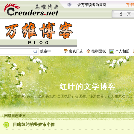
设万维读者为首页
万维
首 页
搜索>>
发表日志
控制面板
个人相册
红叶的文学博客
红叶，女作家, 诗人，业余漫画师, 美国执照针灸医生。漫游世界，看人生悲欢离
网络日志正文
目睹纽约的警察审小偷