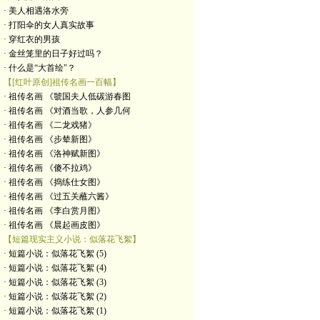
· 美人相遇洛水旁
· 打阳伞的女人真实故事
· 穿红衣的男孩
· 金丝笼里的日子好过吗？
· 什么是“大首绘"？
【[红叶原创]祖传名画一百幅】
· 祖传名画 《虢国夫人低碳游春图
· 祖传名画 《对酒当歌，人参几何
· 祖传名画 《二龙戏猪》
· 祖传名画 《步辇新图》
· 祖传名画 《洛神赋新图》
· 祖传名画 《傻不拉鸡》
· 祖传名画 《捣练仕女图》
· 祖传名画 《过五关蘸六酱》
· 祖传名画 《李白赏月图》
· 祖传名画 《晨起画皮图》
【短篇现实主义小说：似落花飞絮】
· 短篇小说：似落花飞絮 (5)
· 短篇小说：似落花飞絮 (4)
· 短篇小说：似落花飞絮 (3)
· 短篇小说：似落花飞絮 (2)
· 短篇小说：似落花飞絮 (1)