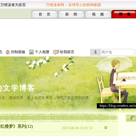
设万维读者为首页
万维读者网 -- 全球华人的精神家园
首 页
新 闻
视 频
博 客
志
控制面板
个人相册
给我留言
的文学博客
灸医生。漫游世界，看人生悲欢离合，书写千姿百态的故事。
https://blog.creaders.net/
楼梦》系列(12)
2023-08-06 21:01:53