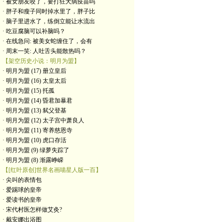
· 被女朋友咬了，要打狂犬病疫苗吗
· 胖子和瘦子同时掉水里了，胖子比
· 脑子里进水了，练倒立能让水流出
· 吃豆腐脑可以补脑吗？
· 在线急问: 被美女蛇缠住了，会有
· 周末一笑: 人吐舌头能散热吗？
【架空历史小说：明月为盟】
· 明月为盟 (17) 册立皇后
· 明月为盟 (16) 太皇太后
· 明月为盟 (15) 托孤
· 明月为盟 (14) 昏君加暴君
· 明月为盟 (13) 弑父登基
· 明月为盟 (12) 太子宫中萧良人
· 明月为盟 (11) 寄养慈恩寺
· 明月为盟 (10) 虎口存活
· 明月为盟 (9) 绿萝失踪了
· 明月为盟 (8) 渐露峥嵘
【[红叶原创]世界名画喵星人版一百】
· 尖叫的表情包
· 爱踢球的皇帝
· 爱读书的皇帝
· ​宋代村医怎样做艾灸?
· 戴安娜出浴图