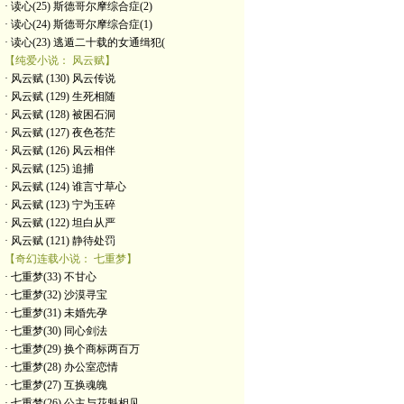
· 读心(25) 斯德哥尔摩综合症(2)
· 读心(24) 斯德哥尔摩综合症(1)
· 读心(23) 逃遁二十载的女通缉犯(
【纯爱小说： 风云赋】
· 风云赋 (130) 风云传说
· 风云赋 (129) 生死相随
· 风云赋 (128) 被困石洞
· 风云赋 (127) 夜色苍茫
· 风云赋 (126) 风云相伴
· 风云赋 (125) 追捕
· 风云赋 (124) 谁言寸草心
· 风云赋 (123) 宁为玉碎
· 风云赋 (122) 坦白从严
· 风云赋 (121) 静待处罚
【奇幻连载小说： 七重梦】
· 七重梦(33) 不甘心
· 七重梦(32) 沙漠寻宝
· 七重梦(31) 未婚先孕
· 七重梦(30) 同心剑法
· 七重梦(29) 换个商标两百万
· 七重梦(28) 办公室恋情
· 七重梦(27) 互换魂魄
· 七重梦(26) 公主与花魁相见