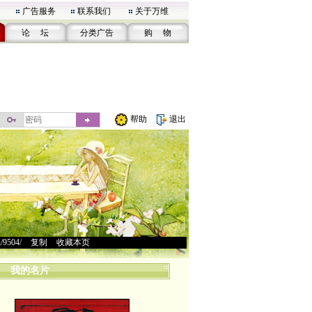
广告服务
联系我们
关于万维
论 坛
分类广告
购 物
帮助
退出
u/9504/
>
复制
>
收藏本页
我的名片