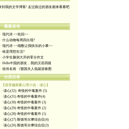
来到我的文学博客! 走过路过的朋友都来看看吧
最新发布
· 现代诗 <<轮回>>
· 什么动物每周四出现?
· 现代诗 <<细数让我快乐的小事>>
· 啥是理想生活?
· 小学生脑洞大开的零分作文
· Hello中国的朋友，我的汉语四级
· 祖传名画 《虢国夫人低碳游春图
分类目录
【逆穿越探案心理小说：读心】
· 读心(32): 奇怪的中毒案件 (5)
· 读心(31) 奇怪的中毒案件(4)
· 读心(30) 奇怪的中毒案件 (3)
· 读心(29) 奇怪的中毒案件 (2)
· 读心(28) 奇怪的中毒案件 (1)
· 读心(27) 斯德哥尔摩综合症(4)
· 读心(26) 斯德哥尔摩综合症(3)