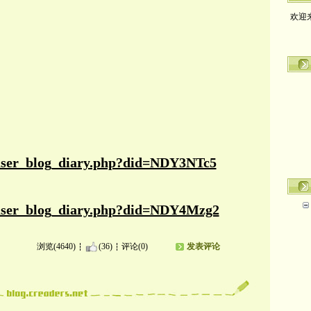
欢迎
t/user_blog_diary.php?did=NDY3NTc5
t/user_blog_diary.php?did=NDY4Mzg2
浏览(4640)
(36)
评论(0)
发表评论