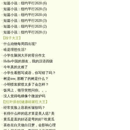
· 短篇小说：纽约平行2020 (6)
· 短篇小说：纽约平行2020 (5)
· 短篇小说：纽约平行2020 (4)
· 短篇小说：纽约平行2020 (3)
· 短篇小说：纽约平行2020 (2)
· 短篇小说：纽约平行2020 (1)
【段子大王】
· 什么动物每周四出现?
· 啥是理想生活?
· 小学生脑洞大开的零分作文
· Hello中国的朋友，我的汉语四级
· 今年真的太难了
· 小学生看图写成语，你写错了吗？
· 树是tree, 那断了的树是什么？
· 小明喷发胶喷太多了会怎样？
· 饭局上，领导突然问你。。。
· 没人觉得电梯像个微波炉吗
【[红叶原创]健康砖家红大王】
· 经常笑脸上容易长皱纹吗？
· 长得什么样的痣才算是美人痣? 美
· 黄瓜是直的好还是弯的好? 吃黄瓜
· 喜欢在白天做白日梦，会影响心理