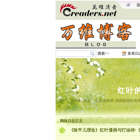
搜索>>
发表日
红叶
红叶，女作家, 诗人，业余漫画师, 美国执照针
网络日志正文
《咏平儿理妆》红叶漫画与打油诗/《红