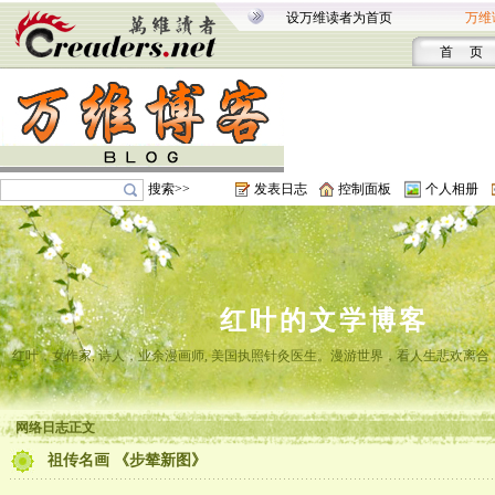
设万维读者为首页
万维
首 页
搜索>>
发表日志
控制面板
个人相册
红叶的文学博客
红叶，女作家, 诗人，业余漫画师, 美国执照针灸医生。漫游世界，看人生悲欢离
网络日志正文
祖传名画 《步辇新图》