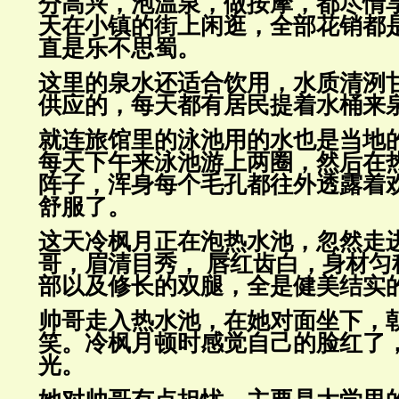
分高兴，泡温泉，做按摩，都尽
情
天在小镇的街上闲逛，全部花销都
直是乐不思蜀。
这里的泉水还适合饮用，水质清洌
供应的，每天都有居民提着水桶
来
就连旅馆里的泳池用的水也是当地
每天下午来泳池游上两圈，然后
在
阵子，浑身每个毛孔都往外透露着
舒服了。
这天冷枫月正在泡热水池，忽然走
哥，眉清目秀， 唇红齿白，身材匀
部以及修长的双腿，全是健美结实
帅哥走入热水池，在她对面坐下，
笑。冷枫月顿时感觉自己的脸红了
光。