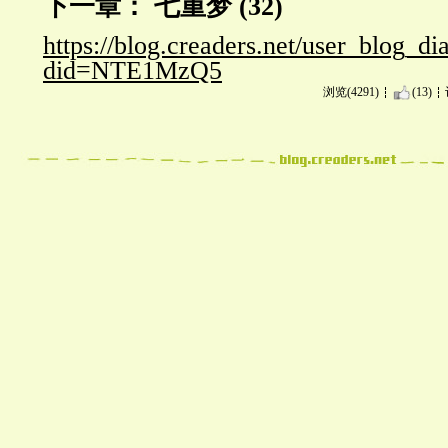
下一章： 七重梦 (32)
https://blog.creaders.net/user_blog_di
did=NTE1MzQ5
浏览(4291)
(13)