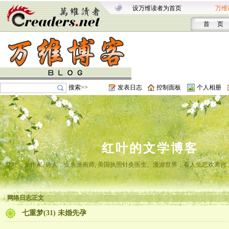
设万维读者为首页
万维
首 页
搜索>>
发表日志
控制面板
个人相册
红叶的文学博客
红叶，女作家, 诗人，业余漫画师, 美国执照针灸医生。漫游世界，看人生悲欢离
网络日志正文
七重梦(31) 未婚先孕