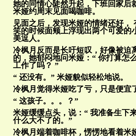
她的同情心陡然升起，下班回家后
米娅约周末见面喝咖啡。
见面之后，发现米娅的情绪还好， 
笑的时候面颊上浮现出两个可爱
的
美逗人。
冷枫月反而是长吁短叹，好像被迫
的，她郁闷地问米娅：“ 你打算怎
工作了吗？ ”
“ 还没有。” 米娅貌似轻松地说。
冷枫月觉得米娅吃了亏，只是便宜
“ 这孩子。。。？”
米娅缓缓点头，说：“ 我准备生下
什么大不了的。”
冷枫月端着咖啡杯，愣愣地看着米