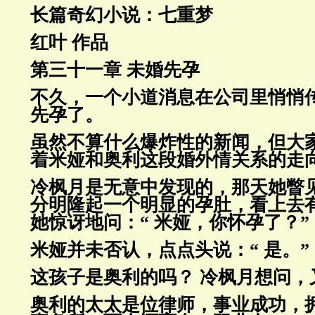
长篇奇幻小说：七重梦
红叶 作品
第三十一章 未婚先孕
不久，一个小道消息在公司里悄悄
先孕了。
虽然不算什么爆炸性的新闻，但大
着米娅和奥利这段婚外情关系的
走
冷枫月是无意中发现的，那天她瞥
分明隆起一个明显的孕肚，看上
去
她惊讶地问：“ 米娅，你怀孕了？”
米娅并未否认，点点头说：“ 是。”
这孩子是奥利的吗？ 冷枫月想问，
奥利的太太是位律师，事业成功，