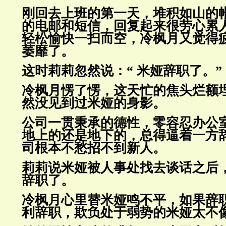
刚回去上班的第一天，堆积如山的
的电邮和短信，回复起来很劳心
累
轻松愉快一扫而空，冷枫月又觉得
萎靡了。
这时莉莉忽然说：“ 米娅辞职了。”
冷枫月愣了愣，这天忙的焦头烂额
然没见到过米娅的身影。
公司一贯秉承的德性，零容忍办公
地上的还是地下的，总得逼着一
方
司根本不愁招不到新人。
莉莉说米娅被人事处找去谈话之后
辞职了。
冷枫月心里替米娅鸣不平，如果辞
利辞职，欺负处于弱势的米娅太
不