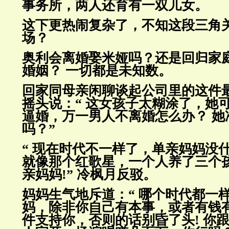
事务所，两人还育有一双儿女。
这下更热闹复杂了，不知这段三角
场？
奥利会离婚娶米娅吗？还是回归家
婚姻？ 一切都是未知数。
回家同母亲闲聊谈起公司里的这件
摇头说：“ 这女孩子太糊涂了，
她
逼婚，万一男人不离婚怎么办？ 她
吗？”
“ 现在时代不一样了，单亲妈妈没
就像那个红歌星，一个人养了三
个
亲妈妈!” 冷枫月反驳。
妈妈生气地斥道：“ 哪个时代都一样
妈，除非你自己有本事，或者有
钱
件支持你，否则的话别昏了头! 你