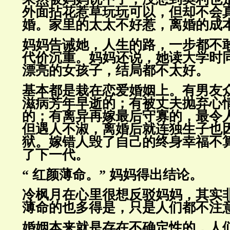
外面拈花惹草玩玩可以，但却不
会
婚。家里的太太不好惹，离婚的成
妈妈告诫她，人生的路，一步都不
代价沉重。妈妈还说，她读大学
时
漂亮的女孩子，结局都不太好。
基本都是栽在恋爱婚姻上。有男友
滋病芳年早逝的；有被丈夫抛弃
心
的；有离异再嫁最后守寡的，最令
但遇人不淑，离
婚后就连独生子也
狱。嫁错人毁了自己的终身幸福不
了下一代。
“ 红颜薄命。” 妈妈得出结论。
冷枫月在心里很想反驳妈妈，其实
薄命的也多得是，只是人们都
不注
婚姻本来就是存在不确定性的，人