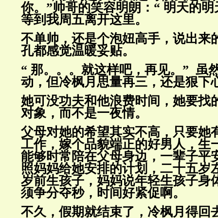
你。”帅哥的笑容明朗：“ 明天的
明
等到我周五离开这里。
不单帅，还是个泡妞高手，说出来
孔都感觉温暖妥贴。
“ 那。。。就这样吧，再见。” 虽
动，但冷枫月思量再三，还是狠
下
她可没功夫和他浪费时间，她要找
对象，而不是一夜情。
父母对她的希望其实不高，只要她
工作，嫁个品貌端正的好男人，
生
能够时常陪在父母身边，一辈子平
照妈妈给她安
排的计划，二十五岁
岁前生孩子，妈妈说年轻生孩子身
须争分夺秒，时间好紧促啊。
不久，假期就结束了，冷枫月得回