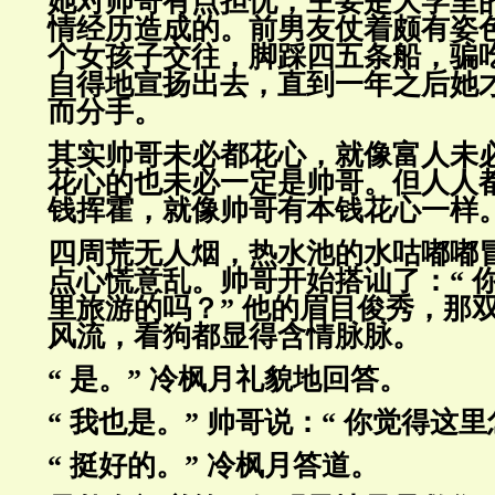
她对帅哥有点担忧，主要是大学里
情经历造成的。前男友仗着颇有
姿
个女孩子交往，脚踩四五条船，骗
自得地宣扬出
去，直到一年之后她
而分手。
其实帅哥未必都花心，就像富人未
花心的也未必一定是帅哥。但人
人
钱挥霍，就像帅哥有本钱花心一样
四周荒无人烟，热水池的水咕嘟嘟
点心慌意乱。帅哥开始搭讪了：
“
里旅游的吗？” 他的眉目俊秀，那
风流，看狗
都显得含情脉脉。
“ 是。” 冷枫月礼貌地回答。
“ 我也是。” 帅哥说：“ 你觉得这
“ 挺好的。” 冷枫月答道。