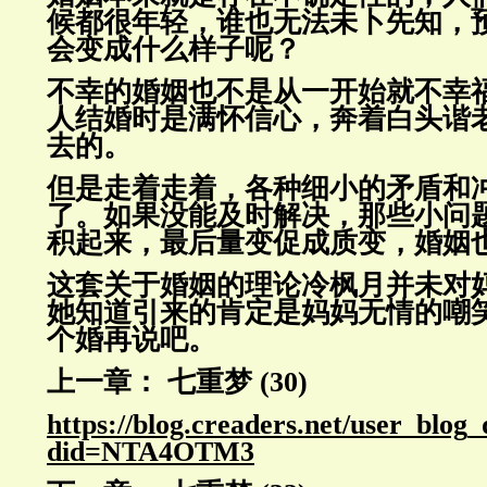
候都很年轻，谁也无法未卜先知，
会变成什么样子呢？
不幸的婚姻也不是从一开始就不幸福
人结婚时是满怀信心，奔着白头
谐
去的。
但是走着走着，各种细小的矛盾和
了。如果没能及时解决，那些小
问
积起来，最后量变促成质变，婚姻
这套关于婚姻的理论冷枫月并未对
她知道引来的肯定是妈妈无情的
嘲
个婚再说吧。
上一章： 七重梦 (30)
https://blog.creaders.net/user_blog
did=NTA4OTM3