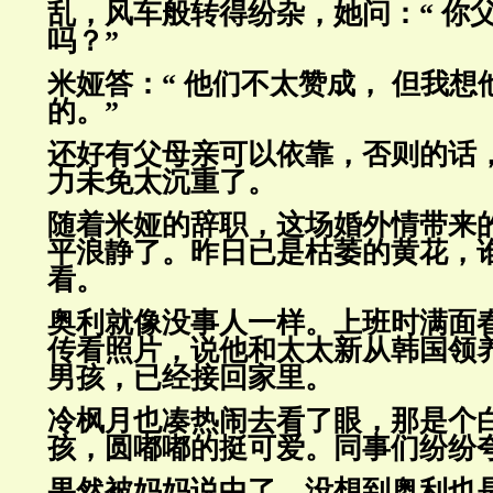
乱，风车般转得纷杂，她问：
“ 
吗？”
米娅答：“ 他们不太赞成， 但我想
的。”
还好有父母亲可以依靠，否则的话
力未免太沉重了。
随着米娅的辞职，这场婚外情带来
平浪静了。昨日已是枯萎的黄花，
看。
奥利就像没事人一样。上班时满面
传看照片，说他和太太新从韩国
领
男孩，已经接回家里。
冷枫月也凑热闹去看了眼，那是个
孩，圆嘟嘟的挺可爱。同事们纷
纷
果然被妈妈说中了，没想到奥利也