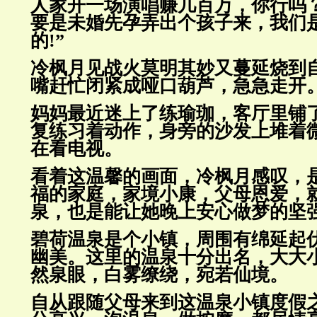
人家开一场
演唱赚几百万，你行吗
要是未婚先孕弄出个孩子来，我们
的!”
冷枫月见战火莫明其妙又蔓延烧到
嘴赶忙闭紧成哑口葫芦，急急走
开
妈妈最近迷上了练瑜珈，客厅里铺
复练习着动作，身旁的沙发上堆
着
在看电视。
看着这温馨的画面，冷枫月感叹，
福的家庭，家境小康，父母恩爱，
泉，也是能让她晚上安心做梦的坚
碧荷温泉是个小镇，周围有绵延起
幽美。这里的温泉十分出名，大
大
然泉眼，白雾缭绕，宛若仙境。
自从跟随父母来到这温泉小镇度假