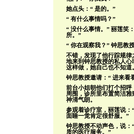
她点头：“ 是的。”
“ 有什么事情吗？”
“ 没什么事情。” 丽莲
所。”
“ 你在观察我？” 钟思教
不错，发现了他行踪规律
地来到钟思教授
的私人心
这样做，她自己也不知道
钟思教授邀请：“ 进来看
前台小姐朝他们打个招呼
周围，诊所里布
置简洁雅
神清气朗。
参观着诊疗室，丽莲说：
面睡一觉肯定很
舒服。”
钟思教授不动声色，说：
质的医疗服务。”