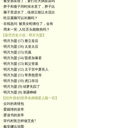
· 被女朋友咬了，要打狂犬病疫苗吗
· 胖子和瘦子同时掉水里了，胖子比
· 脑子里进水了，练倒立能让水流出
· 吃豆腐脑可以补脑吗？
· 在线急问: 被美女蛇缠住了，会有
· 周末一笑: 人吐舌头能散热吗？
【架空历史小说：明月为盟】
· 明月为盟 (17) 册立皇后
· 明月为盟 (16) 太皇太后
· 明月为盟 (15) 托孤
· 明月为盟 (14) 昏君加暴君
· 明月为盟 (13) 弑父登基
· 明月为盟 (12) 太子宫中萧良人
· 明月为盟 (11) 寄养慈恩寺
· 明月为盟 (10) 虎口存活
· 明月为盟 (9) 绿萝失踪了
· 明月为盟 (8) 渐露峥嵘
【[红叶原创]世界名画喵星人版一百】
· 尖叫的表情包
· 爱踢球的皇帝
· 爱读书的皇帝
· ​宋代村医怎样做艾灸?
· 戴安娜出浴图