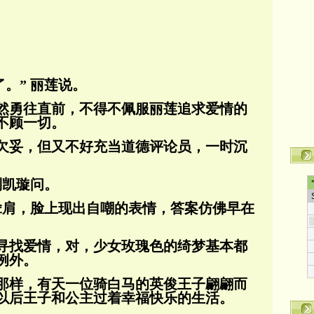
。” 丽莲说。
然勇往直前，不得不佩服丽莲追求爱情的
不顾一切。
欠妥，但又不好充当道德评论员，一时沉
刘凯璇问。
耸耸肩，脸上现出自嘲的表情，答案仿佛早在
寻找爱情，对，少女玫瑰色的绮梦基本都
例外。
那样，有天一位骑白马的英俊王子翩翩而
以后王子和公主过着幸福快乐的生活。