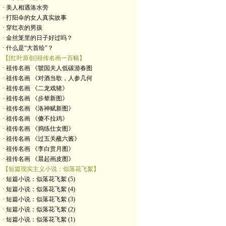
· 美人相遇洛水旁
· 打阳伞的女人真实故事
· 穿红衣的男孩
· 金丝笼里的日子好过吗？
· 什么是“大首绘"？
【[红叶原创]祖传名画一百幅】
· 祖传名画 《虢国夫人低碳游春图
· 祖传名画 《对酒当歌，人参几何
· 祖传名画 《二龙戏猪》
· 祖传名画 《步辇新图》
· 祖传名画 《洛神赋新图》
· 祖传名画 《傻不拉鸡》
· 祖传名画 《捣练仕女图》
· 祖传名画 《过五关蘸六酱》
· 祖传名画 《李白赏月图》
· 祖传名画 《晨起画皮图》
【短篇现实主义小说：似落花飞絮】
· 短篇小说：似落花飞絮 (5)
· 短篇小说：似落花飞絮 (4)
· 短篇小说：似落花飞絮 (3)
· 短篇小说：似落花飞絮 (2)
· 短篇小说：似落花飞絮 (1)