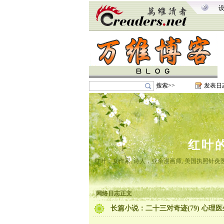
搜索>>
发表日
红叶
红叶，女作家, 诗人，业余漫画师, 美国执照针
网络日志正文
长篇小说：二十三对奇迹(79) 心理医生