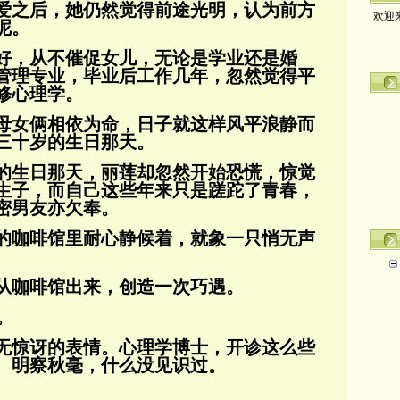
欢迎
爱之后，她仍然觉得前途光明，认为前方
呢。
好，从不催促女儿，无论是学业还是婚
管理专业，毕业后工作几年，忽然觉得平
修心理学。
母女俩相依为命，日子就这样风平浪静而
三十岁的生日那天。
的生日那天，丽莲却忽然开始恐慌，惊觉
生子，而自己这些年来只是蹉跎了青春，
密男友
亦欠奉。
的咖啡馆里耐心静候着，就象一只悄无声
从咖啡馆出来，创造一次巧遇。
。
无惊讶的表情。心理学博士，开诊这么些
、明察秋毫，什么没见识过。