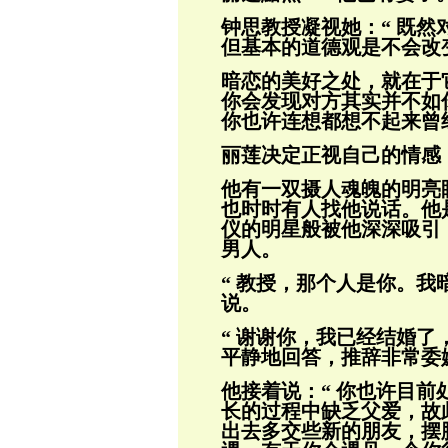
钟思教授凝视她：“ 既
但基本的道德观
是不会改
暗恋的美好之处，就在于
你会发现对方其实并不如
你也许连想都想
不起来曾
丽莲决定正视自己的情感
他有一双摄人魂魄的明亮
也时时有人找他
说话。他
仪的明星般被他深深吸引
男人。
“ 教授，那个人是你。我
说。
“ 谢谢你，我已经结婚了
平静地回答，
推辞非常委
他接着说：“ 你也许目
长的过程中缺乏
父爱，故
出去多交些新的朋友，摆