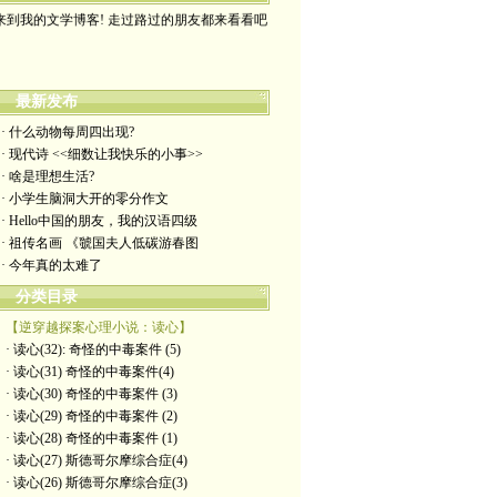
来到我的文学博客! 走过路过的朋友都来看看吧
最新发布
· 什么动物每周四出现?
· 现代诗 <<细数让我快乐的小事>>
· 啥是理想生活?
· 小学生脑洞大开的零分作文
· Hello中国的朋友，我的汉语四级
· 祖传名画 《虢国夫人低碳游春图
· 今年真的太难了
分类目录
【逆穿越探案心理小说：读心】
· 读心(32): 奇怪的中毒案件 (5)
· 读心(31) 奇怪的中毒案件(4)
· 读心(30) 奇怪的中毒案件 (3)
· 读心(29) 奇怪的中毒案件 (2)
· 读心(28) 奇怪的中毒案件 (1)
· 读心(27) 斯德哥尔摩综合症(4)
· 读心(26) 斯德哥尔摩综合症(3)