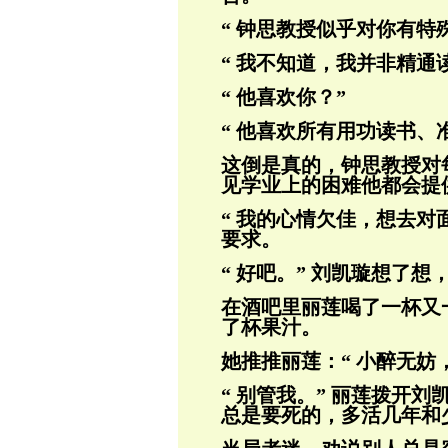
“ 钟思教授似乎对你有特
“ 我不知道，我并非精通
“ 他喜欢你？”
“ 他喜欢所有用功读书、
这倒是真的，钟思教授对
见学业上的困难
他都会提
“ 我的心情欠佳，想去对
要求。
“ 好吧。” 刘凯璇想了想
在酒吧里丽莲喝了一杯又
了杯果汁。
她推推丽莲：“ 小醉无妨
“ 别管我。” 丽莲拨开
总是要死的，
多活几年和