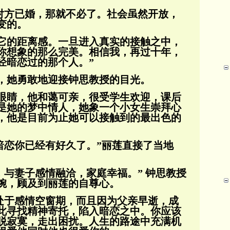
然对方已婚，那就不必了。社会虽然开放，
变的。
它的距离感。一旦进入真实的接触之中，
你想象的那么完美。相信我，再过十年，
经暗恋过的那个人。”
，她勇敢地迎接钟思教授的目光。
眼睛，他和蔼可亲，很受学生欢迎，课后
是她的梦中情人，她象一个小女生崇拜心
，他是
目前为止她可以接触到的最出色的
暗恋你已经有好久了。”丽莲直接了当地
，与妻子感情融洽，家庭幸福。” 钟思教授
婉，顾及到丽莲的自尊心。
前处于感情空窗期，而且因为父亲早逝，成
此寻找精神寄托，陷入暗恋之中。你应该
脱寂寞，
走出困扰。人生的路途中充满机