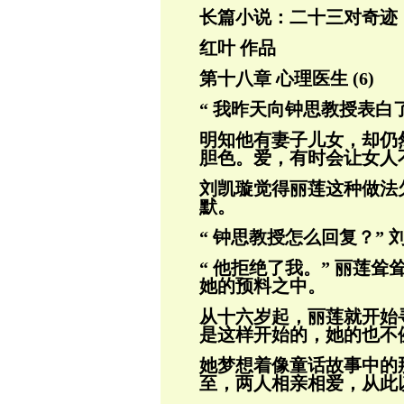
长篇小说：二十三对奇迹
红叶 作品
第十八章 心理医生 (6)
“ 我昨天向钟思教授表白了
明知他有妻子儿女，却仍
胆色。爱，有时
会让女人
刘凯璇觉得丽莲这种做法
默。
“ 钟思教授怎么回复？” 
“ 他拒绝了我。” 丽莲
她的预料之
中。
从十六岁起，丽莲就开始
是这样开始的，
她的也不
她梦想着像童话故事中的
至，两人相亲相
爱，从此