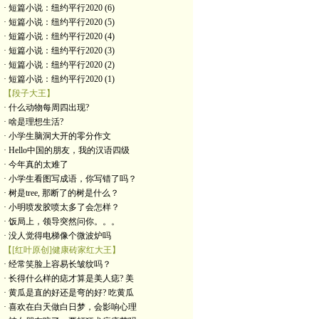
· 短篇小说：纽约平行2020 (6)
· 短篇小说：纽约平行2020 (5)
· 短篇小说：纽约平行2020 (4)
· 短篇小说：纽约平行2020 (3)
· 短篇小说：纽约平行2020 (2)
· 短篇小说：纽约平行2020 (1)
【段子大王】
· 什么动物每周四出现?
· 啥是理想生活?
· 小学生脑洞大开的零分作文
· Hello中国的朋友，我的汉语四级
· 今年真的太难了
· 小学生看图写成语，你写错了吗？
· 树是tree, 那断了的树是什么？
· 小明喷发胶喷太多了会怎样？
· 饭局上，领导突然问你。。。
· 没人觉得电梯像个微波炉吗
【[红叶原创]健康砖家红大王】
· 经常笑脸上容易长皱纹吗？
· 长得什么样的痣才算是美人痣? 美
· 黄瓜是直的好还是弯的好? 吃黄瓜
· 喜欢在白天做白日梦，会影响心理