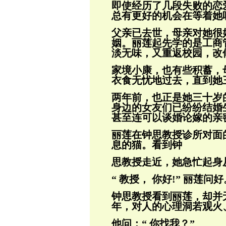
即使经历了几段失败的恋
总有更好的机会
在等着她
父亲已去世，母亲对她很
姻。丽莲起先学的
是工商
淡无味，又重返校园，改
家境小康，也有些积蓄，
衣食无忧地过去，
直到她
两年前，也正是她三十岁
身边的女友们已
纷纷结婚
甚至连可以谈婚论嫁的亲
丽莲在钟思教授诊所对面
息的猫。看到钟
思教授走近，她急忙起身
“ 教授， 你好!” 丽莲问好
钟思教授看到丽莲，却并
年，对人的心理
洞若观火
他问：“ 你找我？”