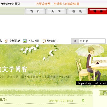
设万维读者为首页
万维读者网 -- 全球华人的精神家园
首 页
新 闻
视 频
博 客
志
控制面板
个人相册
给我留言
的文学博客
灸医生。漫游世界，看人生悲欢离合，书写千姿百态的故事。
https://blog.creaders.net/
(6)
2024-08-19 21:43:13