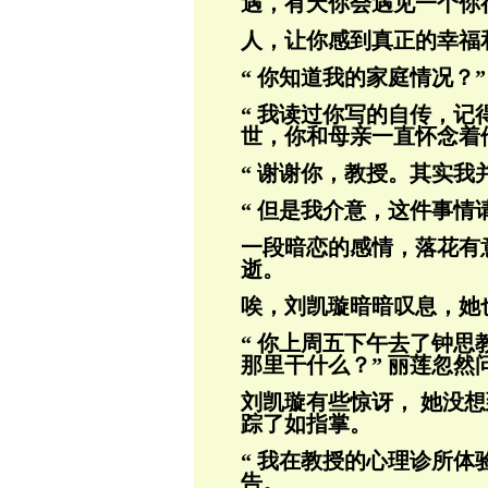
遇，有天你会遇见一个你
人，让你感到真正的幸福
“ 你知道我的家庭情况？”
“ 我读过你写的自传，
世，你和母亲一直
怀念着
“ 谢谢你，教授。其实我
“ 但是我介意，这件事情
一段暗恋的感情，落花有
逝。
唉，刘凯璇暗暗叹息，她
“ 你上周五下午去了钟思
那里干什么？” 丽莲忽然
刘凯璇有些惊讶， 她没
踪了如指掌。
“ 我在教授的心理诊所体
告。