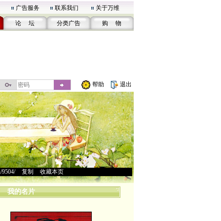
广告服务
联系我们
关于万维
论 坛
分类广告
购 物
帮助
退出
u/9504/
>
复制
>
收藏本页
我的名片