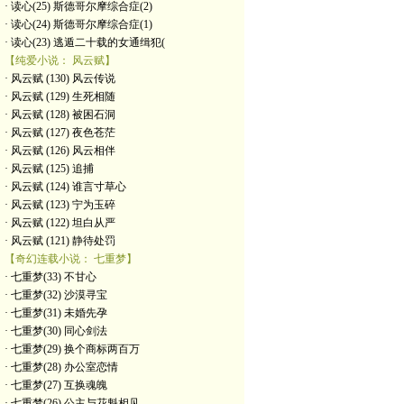
· 读心(25) 斯德哥尔摩综合症(2)
· 读心(24) 斯德哥尔摩综合症(1)
· 读心(23) 逃遁二十载的女通缉犯(
【纯爱小说： 风云赋】
· 风云赋 (130) 风云传说
· 风云赋 (129) 生死相随
· 风云赋 (128) 被困石洞
· 风云赋 (127) 夜色苍茫
· 风云赋 (126) 风云相伴
· 风云赋 (125) 追捕
· 风云赋 (124) 谁言寸草心
· 风云赋 (123) 宁为玉碎
· 风云赋 (122) 坦白从严
· 风云赋 (121) 静待处罚
【奇幻连载小说： 七重梦】
· 七重梦(33) 不甘心
· 七重梦(32) 沙漠寻宝
· 七重梦(31) 未婚先孕
· 七重梦(30) 同心剑法
· 七重梦(29) 换个商标两百万
· 七重梦(28) 办公室恋情
· 七重梦(27) 互换魂魄
· 七重梦(26) 公主与花魁相见