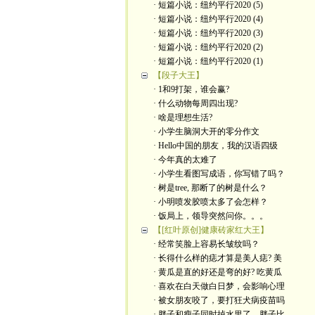
· 短篇小说：纽约平行2020 (5)
· 短篇小说：纽约平行2020 (4)
· 短篇小说：纽约平行2020 (3)
· 短篇小说：纽约平行2020 (2)
· 短篇小说：纽约平行2020 (1)
【段子大王】
· 1和9打架，谁会赢?
· 什么动物每周四出现?
· 啥是理想生活?
· 小学生脑洞大开的零分作文
· Hello中国的朋友，我的汉语四级
· 今年真的太难了
· 小学生看图写成语，你写错了吗？
· 树是tree, 那断了的树是什么？
· 小明喷发胶喷太多了会怎样？
· 饭局上，领导突然问你。。。
【[红叶原创]健康砖家红大王】
· 经常笑脸上容易长皱纹吗？
· 长得什么样的痣才算是美人痣? 美
· 黄瓜是直的好还是弯的好? 吃黄瓜
· 喜欢在白天做白日梦，会影响心理
· 被女朋友咬了，要打狂犬病疫苗吗
· 胖子和瘦子同时掉水里了，胖子比