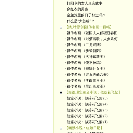
· 打阳伞的女人真实故事
· 穿红衣的男孩
· 金丝笼里的日子好过吗？
· 什么是“大首绘"？
【[红叶原创]祖传名画一百幅】
· 祖传名画 《虢国夫人低碳游春图
· 祖传名画 《对酒当歌，人参几何
· 祖传名画 《二龙戏猪》
· 祖传名画 《步辇新图》
· 祖传名画 《洛神赋新图》
· 祖传名画 《傻不拉鸡》
· 祖传名画 《捣练仕女图》
· 祖传名画 《过五关蘸六酱》
· 祖传名画 《李白赏月图》
· 祖传名画 《晨起画皮图》
【短篇现实主义小说：似落花飞絮】
· 短篇小说：似落花飞絮 (5)
· 短篇小说：似落花飞絮 (4)
· 短篇小说：似落花飞絮 (3)
· 短篇小说：似落花飞絮 (2)
· 短篇小说：似落花飞絮 (1)
【幽默小说：红娘日记】