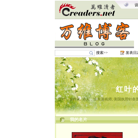
搜索>>
发表日
红叶
红叶，女作家, 诗人，业余漫画师, 美国执照针
我的名片