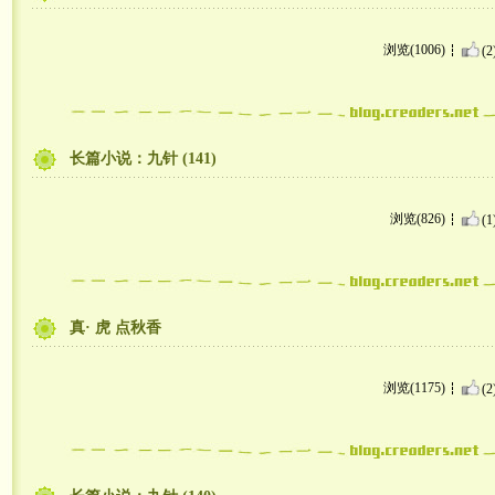
浏览(1006)
(2
长篇小说：九针 (141)
浏览(826)
(1
真· 虎 点秋香
浏览(1175)
(2