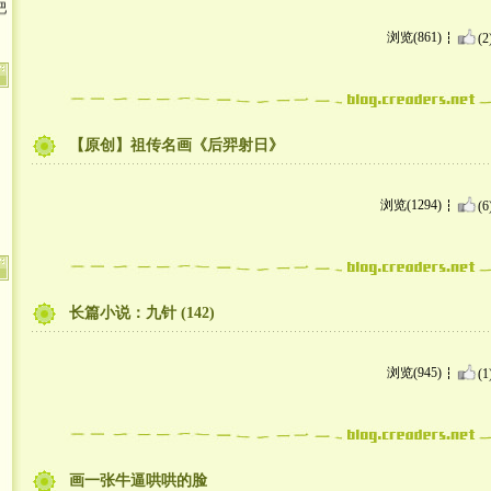
浏览(861)
(2
【原创】祖传名画《后羿射日》
浏览(1294)
(6
长篇小说：九针 (142)
浏览(945)
(1
画一张牛逼哄哄的脸