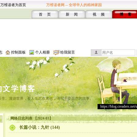
设万维读者为首页
万维读者网 -- 全球华人的精神家园
首 页
新 闻
视 频
博 客
志
控制面板
个人相册
给我留言
的文学博客
灸医生。漫游世界，看人生悲欢离合，书写千姿百态的故事。
https://blog.creaders.net/
网络日志列表 【2024-03】
长篇小说：九针 (144)