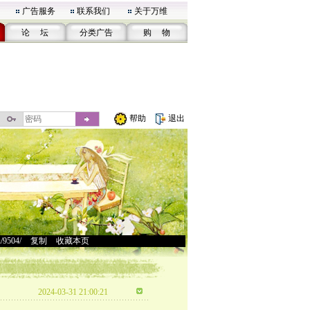
广告服务
联系我们
关于万维
论 坛
分类广告
购 物
帮助
退出
u/9504/
>
复制
>
收藏本页
2024-03-31 21:00:21