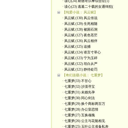
· 读心(24) 斯德哥尔摩综合症(1)
· 读心(23) 逃遁二十载的女通缉犯(
【纯爱小说： 风云赋】
· 风云赋 (130) 风云传说
· 风云赋 (129) 生死相随
· 风云赋 (128) 被困石洞
· 风云赋 (127) 夜色苍茫
· 风云赋 (126) 风云相伴
· 风云赋 (125) 追捕
· 风云赋 (124) 谁言寸草心
· 风云赋 (123) 宁为玉碎
· 风云赋 (122) 坦白从严
· 风云赋 (121) 静待处罚
【奇幻连载小说： 七重梦】
· 七重梦(33) 不甘心
· 七重梦(32) 沙漠寻宝
· 七重梦(31) 未婚先孕
· 七重梦(30) 同心剑法
· 七重梦(29) 换个商标两百万
· 七重梦(28) 办公室恋情
· 七重梦(27) 互换魂魄
· 七重梦(26) 公主与花魁相见
· 七重梦(25) 玉叶公主准备私奔