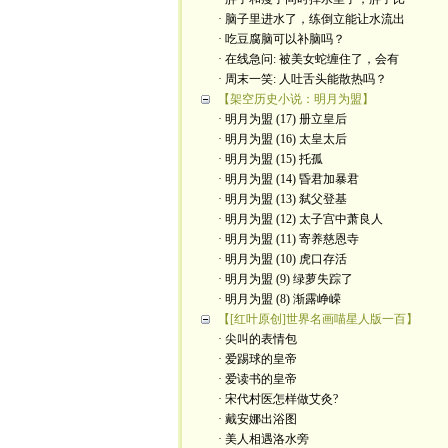
· 脑子里进水了，练倒立能让水流出
· 吃豆腐脑可以补脑吗？
· 在线急问: 被美女蛇缠住了，会有
· 周末一笑: 人吐舌头能散热吗？
【架空历史小说：明月为盟】
· 明月为盟 (17) 册立皇后
· 明月为盟 (16) 太皇太后
· 明月为盟 (15) 托孤
· 明月为盟 (14) 昏君加暴君
· 明月为盟 (13) 弑父登基
· 明月为盟 (12) 太子宫中萧良人
· 明月为盟 (11) 寄养慈恩寺
· 明月为盟 (10) 虎口存活
· 明月为盟 (9) 绿萝失踪了
· 明月为盟 (8) 渐露峥嵘
【[红叶原创]世界名画喵星人版一百】
· 尖叫的表情包
· 爱踢球的皇帝
· 爱读书的皇帝
· ​宋代村医怎样做艾灸?
· 戴安娜出浴图
· 美人相遇洛水旁