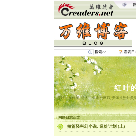
搜索>>
发表日
红叶
红叶，女作家, 诗人，业余漫画师, 美国执照针
网络日志正文
短篇轻科幻小说: 造娃计划 (上)