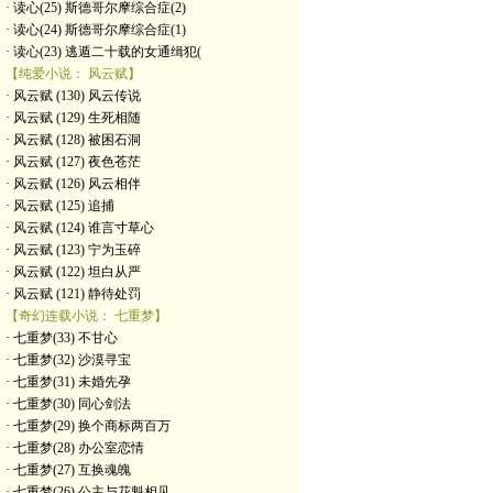
· 读心(25) 斯德哥尔摩综合症(2)
· 读心(24) 斯德哥尔摩综合症(1)
· 读心(23) 逃遁二十载的女通缉犯(
【纯爱小说： 风云赋】
· 风云赋 (130) 风云传说
· 风云赋 (129) 生死相随
· 风云赋 (128) 被困石洞
· 风云赋 (127) 夜色苍茫
· 风云赋 (126) 风云相伴
· 风云赋 (125) 追捕
· 风云赋 (124) 谁言寸草心
· 风云赋 (123) 宁为玉碎
· 风云赋 (122) 坦白从严
· 风云赋 (121) 静待处罚
【奇幻连载小说： 七重梦】
· 七重梦(33) 不甘心
· 七重梦(32) 沙漠寻宝
· 七重梦(31) 未婚先孕
· 七重梦(30) 同心剑法
· 七重梦(29) 换个商标两百万
· 七重梦(28) 办公室恋情
· 七重梦(27) 互换魂魄
· 七重梦(26) 公主与花魁相见