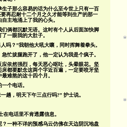
孕生子那么容易的话为什么至今世上只有一百
还要再忍耐十二个月之久才能等到生产的那一
由自主地涌上了我的心头。
我们俩都沉默无语。这时有个人从后面加快脚
盯了一眼我的大肚子。
男人吗？”我朝他大吼大嚷，同时挥舞着拳头。
，急忙拔腿跑开了，他一定认为我是个疯子。
反应依然强烈，每天恶心呕吐，头晕眼花。坚
起床都要默念这两个字近百遍，一定要咬牙坚
中最难熬的这十四个月。
的一个电话。
来一趟，明天下午三点行吗?” 护士说。
护士在电话里不肯透露信息。
呢？一种不详的预感乌云仿佛在天边阴沉地盘