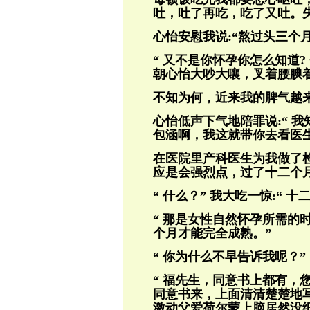
吐，吐了再吃，吃了又吐。
心怡安慰我说:“熬过头三个
“ 又不是你怀孕你怎么知道?
朝心怡大吵大嚷，叉着腰腆
不知为何，近来我的脾气越
心怡低声下气地陪罪说:“ 
包涵啊，我这就带你去看医生
在医院里产科医生为我做了检
应是会强烈点，过了十二个
“ 什么？” 我大吃一惊:“ 
“ 那是女性自然怀孕所需的
个月才能完全成熟。”
“ 你为什么不早告诉我呢？”
“ 福先生，同意书上都有，
同意书来，上面清清楚楚地
激动父爱荷尔蒙上脑居然没