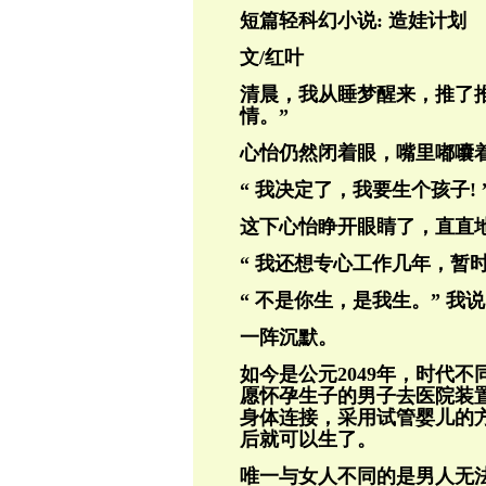
短篇轻科幻小说: 造娃计划
文/红叶
清晨，我从睡梦醒来，推了推
情。”
心怡仍然闭着眼，嘴里嘟囔着
“ 我决定了，我要生个孩子!
这下心怡睁开眼睛了，直直
“ 我还想专心工作几年，暂
“ 不是你生，是我生。” 我
一阵沉默。
如今是公元2049年，时代
愿怀孕生子的男子去医院装
身体连接，采用试管婴儿的
后就可以生了。
唯一与女人不同的是男人无