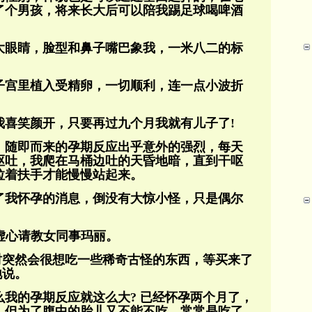
了个男孩，将来长大后可以陪我踢足球喝啤酒
大眼睛，脸型和鼻子嘴巴象我，一米八二的标
子宫里植入受精卵，一切顺利，连一点小波折
我喜笑颜开，只要再过九个月我就有儿子了!
，随即而来的孕期反应出乎意外的强烈，每天
呕吐，我爬在马桶边吐的天昏地暗，直到干呕
拉着扶手才能慢慢站起来。
了我怀孕的消息，倒没有大惊小怪，只是偶尔
我虚心请教女同事玛丽。
时突然会很想吃一些稀奇古怪的东西，等买来了
地说。
我的孕期反应就这么大? 已经怀孕两个月了，
，但为了腹中的胎儿又不能不吃，常常是吃了