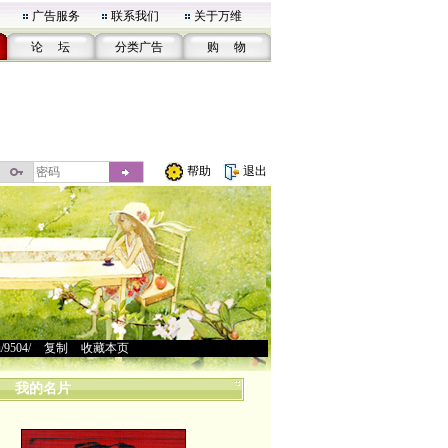
广告服务
联系我们
关于万维
论 坛
分类广告
购 物
帮助
退出
u/9504/
>
复制
>
收藏本页
我的名片