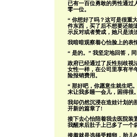
已有一百位勇敢的男性通过
零一位。
“ 你想好了吗？这可是很重
件东西，买了后不想要还能退
示反对或者赞成，她只是淡
我暗暗观察着心怡脸上的表
“ 是的。” 我坚定地回答
政府已经通过了反性别歧视
女性一样，在公司里享有半
险报销费用。
“ 那好吧，你愿意生就生吧。
末让我多睡一会儿，困得很。
我却仍然沉浸在造娃计划的
开新的篇章了!
接下去心怡陪着我去医院装
我醒来后肚子上已多了一个
接着就是选择受精卵，胎儿