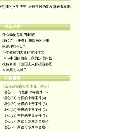
来到我的文学博客! 走过路过的朋友都来看看吧
最新发布
· 什么动物每周四出现?
· 现代诗 <<细数让我快乐的小事>>
· 啥是理想生活?
· 小学生脑洞大开的零分作文
· Hello中国的朋友，我的汉语四级
· 祖传名画 《虢国夫人低碳游春图
· 今年真的太难了
分类目录
【逆穿越探案心理小说：读心】
· 读心(32): 奇怪的中毒案件 (5)
· 读心(31) 奇怪的中毒案件(4)
· 读心(30) 奇怪的中毒案件 (3)
· 读心(29) 奇怪的中毒案件 (2)
· 读心(28) 奇怪的中毒案件 (1)
· 读心(27) 斯德哥尔摩综合症(4)
· 读心(26) 斯德哥尔摩综合症(3)