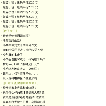
· 短篇小说：纽约平行2020 (6)
· 短篇小说：纽约平行2020 (5)
· 短篇小说：纽约平行2020 (4)
· 短篇小说：纽约平行2020 (3)
· 短篇小说：纽约平行2020 (2)
· 短篇小说：纽约平行2020 (1)
【段子大王】
· 什么动物每周四出现?
· 啥是理想生活?
· 小学生脑洞大开的零分作文
· Hello中国的朋友，我的汉语四级
· 今年真的太难了
· 小学生看图写成语，你写错了吗？
· 树是tree, 那断了的树是什么？
· 小明喷发胶喷太多了会怎样？
· 饭局上，领导突然问你。。。
· 没人觉得电梯像个微波炉吗
【[红叶原创]健康砖家红大王】
· 经常笑脸上容易长皱纹吗？
· 长得什么样的痣才算是美人痣? 美
· 黄瓜是直的好还是弯的好? 吃黄瓜
· 喜欢在白天做白日梦，会影响心理