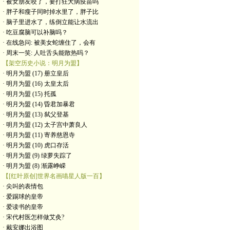
· 被女朋友咬了，要打狂犬病疫苗吗
· 胖子和瘦子同时掉水里了，胖子比
· 脑子里进水了，练倒立能让水流出
· 吃豆腐脑可以补脑吗？
· 在线急问: 被美女蛇缠住了，会有
· 周末一笑: 人吐舌头能散热吗？
【架空历史小说：明月为盟】
· 明月为盟 (17) 册立皇后
· 明月为盟 (16) 太皇太后
· 明月为盟 (15) 托孤
· 明月为盟 (14) 昏君加暴君
· 明月为盟 (13) 弑父登基
· 明月为盟 (12) 太子宫中萧良人
· 明月为盟 (11) 寄养慈恩寺
· 明月为盟 (10) 虎口存活
· 明月为盟 (9) 绿萝失踪了
· 明月为盟 (8) 渐露峥嵘
【[红叶原创]世界名画喵星人版一百】
· 尖叫的表情包
· 爱踢球的皇帝
· 爱读书的皇帝
· ​宋代村医怎样做艾灸?
· 戴安娜出浴图