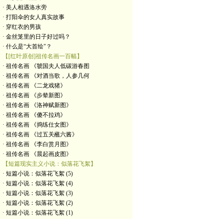
· 美人相遇洛水旁
· 打阳伞的女人真实故事
· 穿红衣的男孩
· 金丝笼里的日子好过吗？
· 什么是“大首绘"？
【[红叶原创]祖传名画一百幅】
· 祖传名画 《虢国夫人低碳游春图
· 祖传名画 《对酒当歌，人参几何
· 祖传名画 《二龙戏猪》
· 祖传名画 《步辇新图》
· 祖传名画 《洛神赋新图》
· 祖传名画 《傻不拉鸡》
· 祖传名画 《捣练仕女图》
· 祖传名画 《过五关蘸六酱》
· 祖传名画 《李白赏月图》
· 祖传名画 《晨起画皮图》
【短篇现实主义小说：似落花飞絮】
· 短篇小说：似落花飞絮 (5)
· 短篇小说：似落花飞絮 (4)
· 短篇小说：似落花飞絮 (3)
· 短篇小说：似落花飞絮 (2)
· 短篇小说：似落花飞絮 (1)