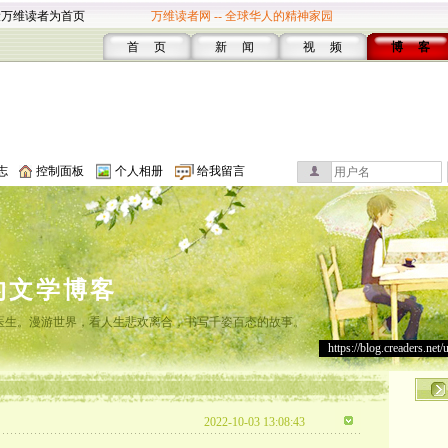
设万维读者为首页
万维读者网 -- 全球华人的精神家园
首 页
新 闻
视 频
博 客
志
控制面板
个人相册
给我留言
的文学博客
灸医生。漫游世界，看人生悲欢离合，书写千姿百态的故事。
https://blog.creaders.net/
2022-10-03 13:08:43