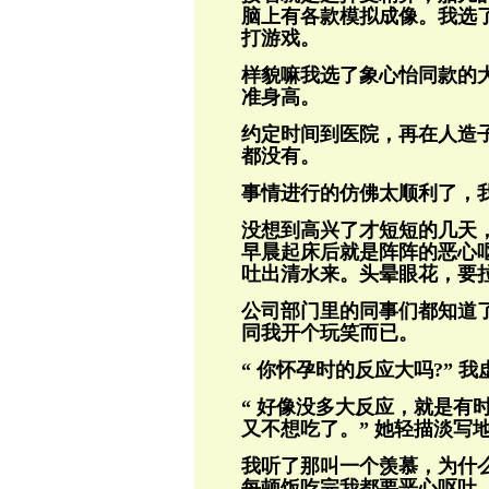
脑上有各款模拟成像。我选
打游戏。
样貌嘛我选了象心怡同款的
准身高。
约定时间到医院，再在人造
都没有。
事情进行的仿佛太顺利了，
没想到高兴了才短短的几天
早晨起床后就是阵阵的恶心
吐出清水来。头晕眼花，要
公司部门里的同事们都知道
同我开个玩笑而已。
“ 你怀孕时的反应大吗?” 
“ 好像没多大反应，就是有
又不想吃了。” 她轻描淡写
我听了那叫一个羡慕，为什么
每顿饭吃完我都要恶心呕吐