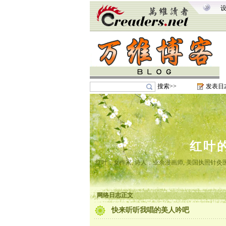
搜索>>
发表日
红叶
红叶，女作家, 诗人，业余漫画师, 美国执照针
网络日志正文
快来听听我唱的美人吟吧