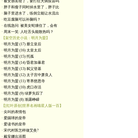
· 被女朋友咬了，要打狂犬病疫苗吗
· 胖子和瘦子同时掉水里了，胖子比
· 脑子里进水了，练倒立能让水流出
· 吃豆腐脑可以补脑吗？
· 在线急问: 被美女蛇缠住了，会有
· 周末一笑: 人吐舌头能散热吗？
【架空历史小说：明月为盟】
· 明月为盟 (17) 册立皇后
· 明月为盟 (16) 太皇太后
· 明月为盟 (15) 托孤
· 明月为盟 (14) 昏君加暴君
· 明月为盟 (13) 弑父登基
· 明月为盟 (12) 太子宫中萧良人
· 明月为盟 (11) 寄养慈恩寺
· 明月为盟 (10) 虎口存活
· 明月为盟 (9) 绿萝失踪了
· 明月为盟 (8) 渐露峥嵘
【[红叶原创]世界名画喵星人版一百】
· 尖叫的表情包
· 爱踢球的皇帝
· 爱读书的皇帝
· ​宋代村医怎样做艾灸?
· 戴安娜出浴图