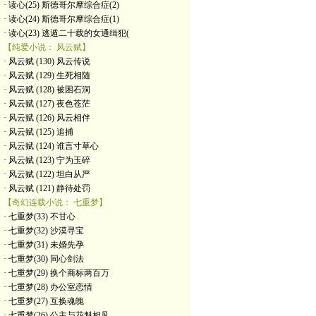
· 读心(25) 斯德哥尔摩综合症(2)
· 读心(24) 斯德哥尔摩综合症(1)
· 读心(23) 逃遁二十载的女通缉犯(
【纯爱小说： 风云赋】
· 风云赋 (130) 风云传说
· 风云赋 (129) 生死相随
· 风云赋 (128) 被困石洞
· 风云赋 (127) 夜色苍茫
· 风云赋 (126) 风云相伴
· 风云赋 (125) 追捕
· 风云赋 (124) 谁言寸草心
· 风云赋 (123) 宁为玉碎
· 风云赋 (122) 坦白从严
· 风云赋 (121) 静待处罚
【奇幻连载小说： 七重梦】
· 七重梦(33) 不甘心
· 七重梦(32) 沙漠寻宝
· 七重梦(31) 未婚先孕
· 七重梦(30) 同心剑法
· 七重梦(29) 换个商标两百万
· 七重梦(28) 办公室恋情
· 七重梦(27) 互换魂魄
· 七重梦(26) 公主与花魁相见