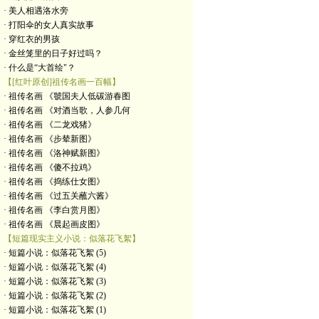
· 美人相遇洛水旁
· 打阳伞的女人真实故事
· 穿红衣的男孩
· 金丝笼里的日子好过吗？
· 什么是“大首绘"？
【[红叶原创]祖传名画一百幅】
· 祖传名画 《虢国夫人低碳游春图
· 祖传名画 《对酒当歌，人参几何
· 祖传名画 《二龙戏猪》
· 祖传名画 《步辇新图》
· 祖传名画 《洛神赋新图》
· 祖传名画 《傻不拉鸡》
· 祖传名画 《捣练仕女图》
· 祖传名画 《过五关蘸六酱》
· 祖传名画 《李白赏月图》
· 祖传名画 《晨起画皮图》
【短篇现实主义小说：似落花飞絮】
· 短篇小说：似落花飞絮 (5)
· 短篇小说：似落花飞絮 (4)
· 短篇小说：似落花飞絮 (3)
· 短篇小说：似落花飞絮 (2)
· 短篇小说：似落花飞絮 (1)