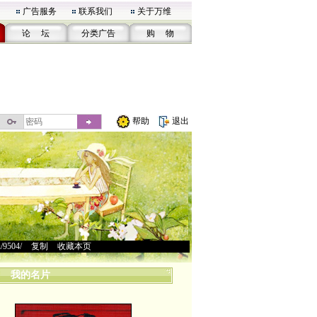
广告服务
联系我们
关于万维
论 坛
分类广告
购 物
帮助
退出
u/9504/
>
复制
>
收藏本页
我的名片