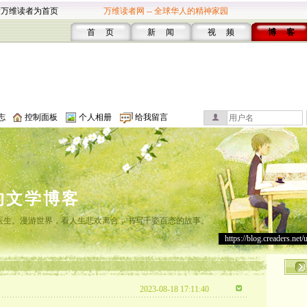
设万维读者为首页
万维读者网 -- 全球华人的精神家园
首 页
新 闻
视 频
博 客
志
控制面板
个人相册
给我留言
的文学博客
灸医生。漫游世界，看人生悲欢离合，书写千姿百态的故事。
https://blog.creaders.net/
2023-08-18 17:11:40