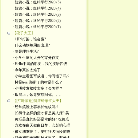
· 短篇小说：纽约平行2020 (5)
· 短篇小说：纽约平行2020 (4)
· 短篇小说：纽约平行2020 (3)
· 短篇小说：纽约平行2020 (2)
· 短篇小说：纽约平行2020 (1)
【段子大王】
· 1和9打架，谁会赢?
· 什么动物每周四出现?
· 啥是理想生活?
· 小学生脑洞大开的零分作文
· Hello中国的朋友，我的汉语四级
· 今年真的太难了
· 小学生看图写成语，你写错了吗？
· 树是tree, 那断了的树是什么？
· 小明喷发胶喷太多了会怎样？
· 饭局上，领导突然问你。。。
【[红叶原创]健康砖家红大王】
· 经常笑脸上容易长皱纹吗？
· 长得什么样的痣才算是美人痣? 美
· 黄瓜是直的好还是弯的好? 吃黄瓜
· 喜欢在白天做白日梦，会影响心理
· 被女朋友咬了，要打狂犬病疫苗吗
· 胖子和瘦子同时掉水里了，胖子比