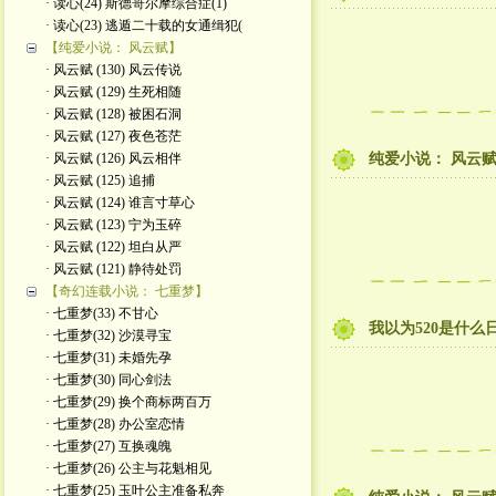
· 读心(24) 斯德哥尔摩综合症(1)
· 读心(23) 逃遁二十载的女通缉犯(
【纯爱小说： 风云赋】
· 风云赋 (130) 风云传说
· 风云赋 (129) 生死相随
· 风云赋 (128) 被困石洞
· 风云赋 (127) 夜色苍茫
· 风云赋 (126) 风云相伴
纯爱小说： 风云赋 
· 风云赋 (125) 追捕
· 风云赋 (124) 谁言寸草心
· 风云赋 (123) 宁为玉碎
· 风云赋 (122) 坦白从严
· 风云赋 (121) 静待处罚
【奇幻连载小说： 七重梦】
· 七重梦(33) 不甘心
我以为520是什么
· 七重梦(32) 沙漠寻宝
· 七重梦(31) 未婚先孕
· 七重梦(30) 同心剑法
· 七重梦(29) 换个商标两百万
· 七重梦(28) 办公室恋情
· 七重梦(27) 互换魂魄
· 七重梦(26) 公主与花魁相见
· 七重梦(25) 玉叶公主准备私奔