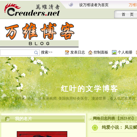
设万维读者为首页
万维
首 页
搜索>>
发表日志
控制面板
个人相册
红叶的文学博客
红叶，女作家, 诗人，业余漫画师, 美国执照针灸医生。漫游世界，看人生悲欢离
网络日志列表 【2023-05】
我的名片
纯爱小说： 风云赋 