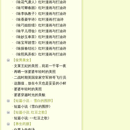
· 《咏花气袭人》红叶漫画与打油诗
· 《咏可卿春困》红叶漫画与打油诗
· 《咏李纨教子》红叶漫画与打油诗
· 《咏香菱学诗》红叶漫画/打油诗
· 《咏巧姐纺绩》红叶漫画与打油诗
· 《咏平儿理妆》红叶漫画与打油诗
· 《咏妙玉奉茶》红叶漫画与打油诗
· 《咏宝琴踏雪》红叶漫画与打油诗
· 《咏探春结社》红叶漫画与打油诗
· 《咏熙凤弄权》红叶漫画与打油诗
【俊男美女】
· 文莱王妃的美照，宛若一千零一夜
· 再晒一张婆婆年轻时的美照
· 二战时期英国皇家空军帅哥飞行员
· 这颜值，放在今天也是妥妥的小鲜
· 婆婆年轻时的美照
· 婆婆穿越时光的美貌
【短篇小说： 雪白的围脖】
· 短篇小说《雪白的围脖》
【短篇小说: 红豆之歌】
· 短篇小说: <<红豆之歌》
【养生药膳】
· 白萝卜牛肉汤