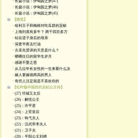
· 长篇小说：伊甸园之梦(47)
· 长篇小说：伊甸园之梦(46)
· 长篇小说：伊甸园之梦(45)
【随笔】
· 哈利王子和梅根对吃瓜群的贡献
· 上海到底有多牛？ 两千四百多万
· 站在逆子身后的母亲
· 深更半夜去打油
· 古圣先贤讲的天意是什么？
· 晒晒往日的留学生岁月
· 感谢不娶之恩
· 从几位年长女性的一生来看什么决
· 嫁人要嫁德商高的男人
· 有些人注定就是不喜欢你的
【红叶版中国历代后妃公主传】
· (27) 邛城王太后
· (26)：解忧公主
· (25)：许平君
· (24)：上官皇后
· (23)：钩弋夫人
· (22)：汉武帝李夫人
· (21)：卫子夫
· (20)：平阳公主刘娉