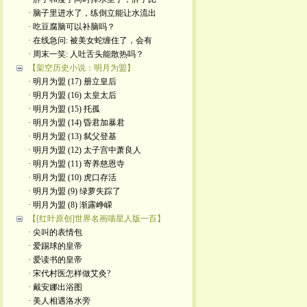
· 脑子里进水了，练倒立能让水流出
· 吃豆腐脑可以补脑吗？
· 在线急问: 被美女蛇缠住了，会有
· 周末一笑: 人吐舌头能散热吗？
【架空历史小说：明月为盟】
· 明月为盟 (17) 册立皇后
· 明月为盟 (16) 太皇太后
· 明月为盟 (15) 托孤
· 明月为盟 (14) 昏君加暴君
· 明月为盟 (13) 弑父登基
· 明月为盟 (12) 太子宫中萧良人
· 明月为盟 (11) 寄养慈恩寺
· 明月为盟 (10) 虎口存活
· 明月为盟 (9) 绿萝失踪了
· 明月为盟 (8) 渐露峥嵘
【[红叶原创]世界名画喵星人版一百】
· 尖叫的表情包
· 爱踢球的皇帝
· 爱读书的皇帝
· ​宋代村医怎样做艾灸?
· 戴安娜出浴图
· 美人相遇洛水旁