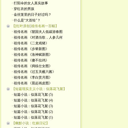
· 打阳伞的女人真实故事
· 穿红衣的男孩
· 金丝笼里的日子好过吗？
· 什么是“大首绘"？
【[红叶原创]祖传名画一百幅】
· 祖传名画 《虢国夫人低碳游春图
· 祖传名画 《对酒当歌，人参几何
· 祖传名画 《二龙戏猪》
· 祖传名画 《步辇新图》
· 祖传名画 《洛神赋新图》
· 祖传名画 《傻不拉鸡》
· 祖传名画 《捣练仕女图》
· 祖传名画 《过五关蘸六酱》
· 祖传名画 《李白赏月图》
· 祖传名画 《晨起画皮图》
【短篇现实主义小说：似落花飞絮】
· 短篇小说：似落花飞絮 (5)
· 短篇小说：似落花飞絮 (4)
· 短篇小说：似落花飞絮 (3)
· 短篇小说：似落花飞絮 (2)
· 短篇小说：似落花飞絮 (1)
【幽默小说：红娘日记】