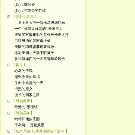
· (19)：陈阿娇
· (18)：馆陶公主刘嫖
【海外见闻录】
· 世界上最大的一颗水晶玻璃钻石
· 一个“ 好汉无好妻的” 美国男人
· 跟梁警官最相似的意外开枪走火打
· 目睹纽约的警察审小偷
· 美国的印度婆婆也要嫁妆
· 这对美国小夫妻不哄孩子
· 参加新泽西的一次竞选筹款晚会，
【散文】
· 心岛的传说
· 感受今天的幸福
· 生命中难得的一天
· 成熟的定义
· 漫长的回家之路
【玩转欧洲】
· 欧洲的“景德镇”
【玩转美加】
· 约翰和他的庄园
· 千岛河， 万般风景
【红叶原创[红楼梦漫画与打油诗]】