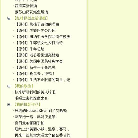
· 西洋菜猪骨汤
· 紫苏山药花鲢鱼尾汤
【红叶原创生活漫画】
· 【原创】熊孩子请假的理由
· 【原创】老婆叫老公起床
· 【原创】纽约中医学院25周年校庆
· 【原创】牛郎织女七夕打油诗
· 【原创】牛年总结
· 【原创】老公看见漂亮姑娘
· 【原创】美国中医药针灸学会
· 【原创】新生一个兔崽崽
· 【原创】抢亲去，冲鸭！
· 【原创】生活不止眼前的苟且，还
【我的歌曲】
· 快来听听我唱的美人吟吧
· 唱唱过去的靡靡之音
【我的摄影作品】
· 纽约的Hudson River, 到了曼哈顿
· 蔬菜泡一泡，就能变盆景
· 夏日曼哈顿随手拍
· 纽约上州美丽小城，温泉，赛马，
· 再来一波加拿大渥太华郁金香节的