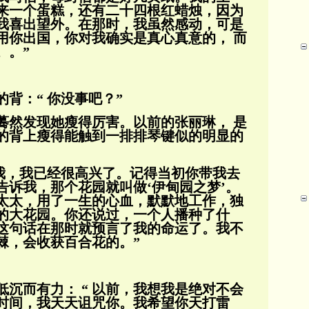
来一个蛋糕，还有二十
四根红蜡烛，因为
我喜出望外。在那时，我虽然感动，可
是
用你出国，你对我确实是真心真意的， 而
。。”
背：“ 你没事吧？”
蓦然发现她瘦得厉害。以前的张丽琳， 是
的背上瘦得能触到一排排琴键似的明显的
看我，我已经很高兴了。记得当初你带我去
告诉我，那个花园就叫做‘伊甸园之梦’。
太太，
用了一生的心血，默默地工作，独
的大花园。你还说过，
一个人播种了什
这句话在那时就预言了我的命运了。我不
棘，会收获百合花的。”
沉而有力： “ 以前，我想我是绝对不会
时间，我天天诅咒你。我希望你天打雷