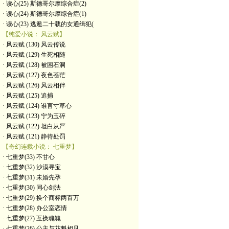
· 读心(25) 斯德哥尔摩综合症(2)
· 读心(24) 斯德哥尔摩综合症(1)
· 读心(23) 逃遁二十载的女通缉犯(
【纯爱小说： 风云赋】
· 风云赋 (130) 风云传说
· 风云赋 (129) 生死相随
· 风云赋 (128) 被困石洞
· 风云赋 (127) 夜色苍茫
· 风云赋 (126) 风云相伴
· 风云赋 (125) 追捕
· 风云赋 (124) 谁言寸草心
· 风云赋 (123) 宁为玉碎
· 风云赋 (122) 坦白从严
· 风云赋 (121) 静待处罚
【奇幻连载小说： 七重梦】
· 七重梦(33) 不甘心
· 七重梦(32) 沙漠寻宝
· 七重梦(31) 未婚先孕
· 七重梦(30) 同心剑法
· 七重梦(29) 换个商标两百万
· 七重梦(28) 办公室恋情
· 七重梦(27) 互换魂魄
· 七重梦(26) 公主与花魁相见