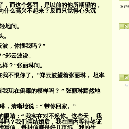
了，而这个惩罚，是以前的他所期望的，
欢迎
为什么高兴不起来？反而只觉得心头沉
轻轻地问。
头。
云波，你恨我吗？”
？”郑云波说。
么样？”张丽琳问。
在我不恨你了。”郑云波望着张丽琳， 坦率
看我现在倒霉的模样吗？ ” 张丽琳黯然地
琳，清晰地说：“ 带你回家。”
眼睛：“ 我实在对不起你。这些天， 我
得吗？我们俩结婚后，我在国内等待签证
我写
信，每封信都是好几页纸。我的生