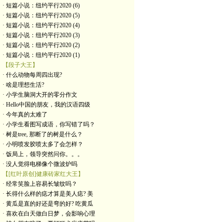
· 短篇小说：纽约平行2020 (6)
· 短篇小说：纽约平行2020 (5)
· 短篇小说：纽约平行2020 (4)
· 短篇小说：纽约平行2020 (3)
· 短篇小说：纽约平行2020 (2)
· 短篇小说：纽约平行2020 (1)
【段子大王】
· 什么动物每周四出现?
· 啥是理想生活?
· 小学生脑洞大开的零分作文
· Hello中国的朋友，我的汉语四级
· 今年真的太难了
· 小学生看图写成语，你写错了吗？
· 树是tree, 那断了的树是什么？
· 小明喷发胶喷太多了会怎样？
· 饭局上，领导突然问你。。。
· 没人觉得电梯像个微波炉吗
【[红叶原创]健康砖家红大王】
· 经常笑脸上容易长皱纹吗？
· 长得什么样的痣才算是美人痣? 美
· 黄瓜是直的好还是弯的好? 吃黄瓜
· 喜欢在白天做白日梦，会影响心理