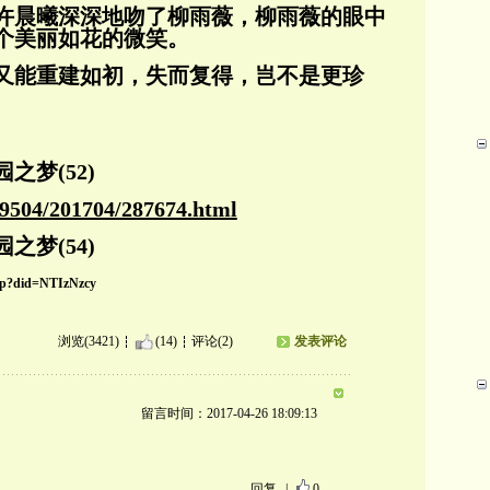
许晨曦深深地吻了柳雨薇，柳雨薇的眼中
个美丽如花的微笑。
又能重建如初，失而复得，岂不是更珍
之梦(52)
u/9504/201704/287674.html
之梦(54)
.php?did=NTIzNzcy
浏览(3421)
(14)
评论(2)
发表评论
留言时间：2017-04-26 18:09:13
回复
|
0