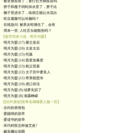
· 被女朋友咬了，要打狂犬病疫苗吗
· 胖子和瘦子同时掉水里了，胖子比
· 脑子里进水了，练倒立能让水流出
· 吃豆腐脑可以补脑吗？
· 在线急问: 被美女蛇缠住了，会有
· 周末一笑: 人吐舌头能散热吗？
【架空历史小说：明月为盟】
· 明月为盟 (17) 册立皇后
· 明月为盟 (16) 太皇太后
· 明月为盟 (15) 托孤
· 明月为盟 (14) 昏君加暴君
· 明月为盟 (13) 弑父登基
· 明月为盟 (12) 太子宫中萧良人
· 明月为盟 (11) 寄养慈恩寺
· 明月为盟 (10) 虎口存活
· 明月为盟 (9) 绿萝失踪了
· 明月为盟 (8) 渐露峥嵘
【[红叶原创]世界名画喵星人版一百】
· 尖叫的表情包
· 爱踢球的皇帝
· 爱读书的皇帝
· ​宋代村医怎样做艾灸?
· 戴安娜出浴图