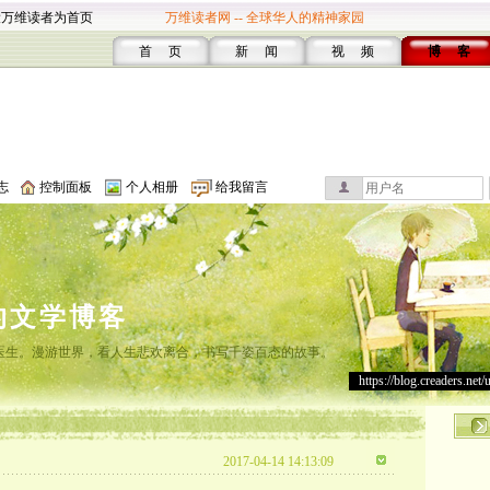
设万维读者为首页
万维读者网 -- 全球华人的精神家园
首 页
新 闻
视 频
博 客
志
控制面板
个人相册
给我留言
的文学博客
灸医生。漫游世界，看人生悲欢离合，书写千姿百态的故事。
https://blog.creaders.net/
2017-04-14 14:13:09