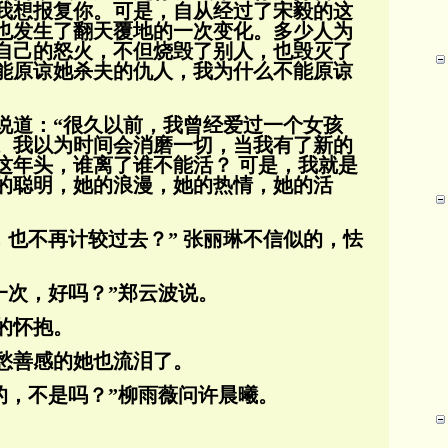
我想报
复你。可是，自从经过了宋毅的这
也发生了翻天覆地的一
次变化。多少人为
自己的怒火，不但烧毁了别人，也毁灭
了
能原谅她杀夫的仇人，我为什么不能原谅
说道：“很久以前，我曾经爱过一个女孩
。我以为时间会消磨一切，当我有了新的
这年头，
谁离了谁不能活？ 可是，我就是
的聪明，她的浪漫，她的
热情，她的活
，也不再计较过去？” 张丽琳不信似的，怯
一次，好吗？”郑云波说。
的怀抱。
愁善感的她也流泪了。
的，不是吗？”柳雨薇问许晨曦。