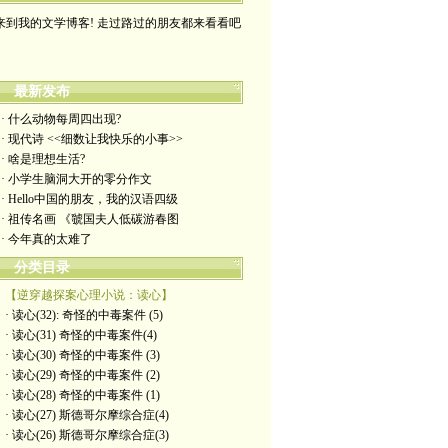
来到我的文学博客! 走过路过的朋友都来看看吧
最新发布
· 什么动物每周四出现?
· 现代诗 <<细数让我快乐的小事>>
· 啥是理想生活?
· 小学生脑洞大开的零分作文
· Hello中国的朋友，我的汉语四级
· 祖传名画 《虢国夫人低碳游春图
· 今年真的太难了
分类目录
【逆穿越探案心理小说：读心】
· 读心(32): 奇怪的中毒案件 (5)
· 读心(31) 奇怪的中毒案件(4)
· 读心(30) 奇怪的中毒案件 (3)
· 读心(29) 奇怪的中毒案件 (2)
· 读心(28) 奇怪的中毒案件 (1)
· 读心(27) 斯德哥尔摩综合症(4)
· 读心(26) 斯德哥尔摩综合症(3)