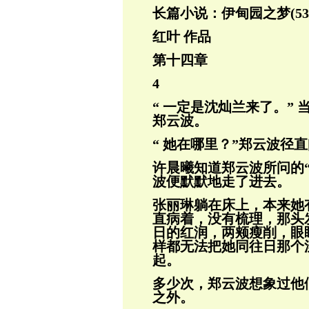
长篇小说：伊甸园之梦(53
红叶 作品
第十四章
4
“ 一定是沈灿兰来了。”
郑云波。
“ 她在哪里？”郑云波径
许晨曦知道郑云波所问的
波便默默地走
了进去。
张丽琳躺在床上，本来她
直病着，没有梳
理，那头
日的红润，两颊瘦削，眼
样都无法把她同往日那个
起。
多少次，郑云波想象过他
之外。