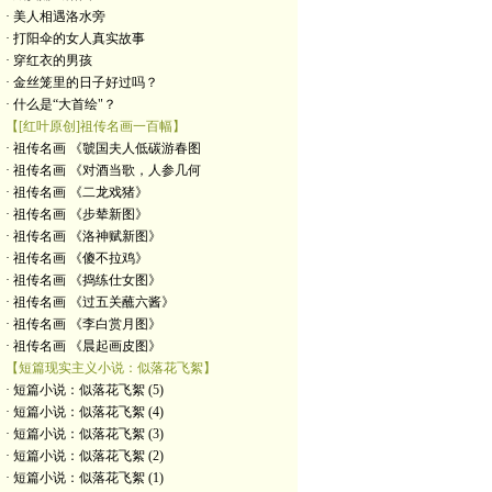
· 美人相遇洛水旁
· 打阳伞的女人真实故事
· 穿红衣的男孩
· 金丝笼里的日子好过吗？
· 什么是“大首绘"？
【[红叶原创]祖传名画一百幅】
· 祖传名画 《虢国夫人低碳游春图
· 祖传名画 《对酒当歌，人参几何
· 祖传名画 《二龙戏猪》
· 祖传名画 《步辇新图》
· 祖传名画 《洛神赋新图》
· 祖传名画 《傻不拉鸡》
· 祖传名画 《捣练仕女图》
· 祖传名画 《过五关蘸六酱》
· 祖传名画 《李白赏月图》
· 祖传名画 《晨起画皮图》
【短篇现实主义小说：似落花飞絮】
· 短篇小说：似落花飞絮 (5)
· 短篇小说：似落花飞絮 (4)
· 短篇小说：似落花飞絮 (3)
· 短篇小说：似落花飞絮 (2)
· 短篇小说：似落花飞絮 (1)