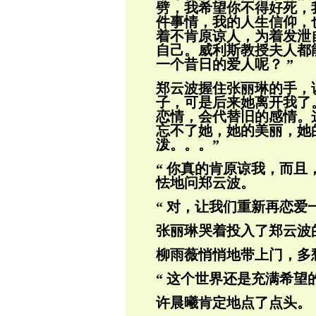
劈，我希望你不得好死，
件事情，我的人生信仰，
着不肯原谅人，为着发泄
自己。威利斯教授夫人都
一个昔日的爱
人呢？ ”
郑云波握住张丽琳的手，
子，可是后来她
离开我了
恋情，会代替旧的感情。
忘不了她，她的美丽，她
泼。。。”
“ 你真的肯原谅我，而且
怯地问郑云
波。
“ 对，让我们重新再恋爱
张丽琳哭着投入了郑云波
柳雨薇悄悄地带上门，多
“ 这个世界还是充满希望
许晨曦肯定地点了点头。