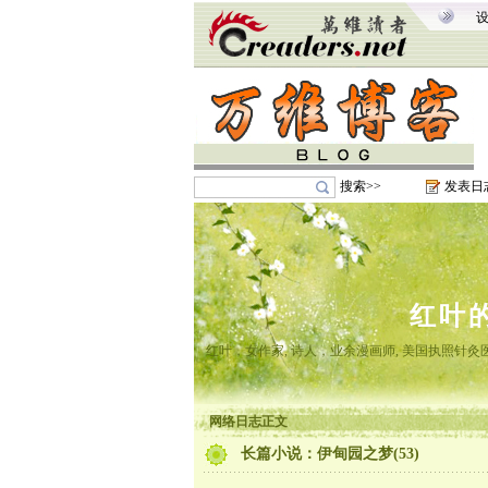
搜索>>
发表日
红叶
红叶，女作家, 诗人，业余漫画师, 美国执照针
网络日志正文
长篇小说：伊甸园之梦(53)