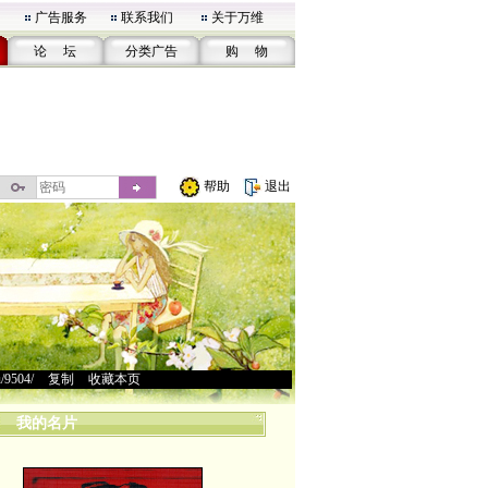
广告服务
联系我们
关于万维
论 坛
分类广告
购 物
帮助
退出
u/9504/
>
复制
>
收藏本页
我的名片