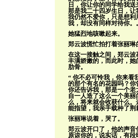
日，你让你的同学给我送
那是我二十四岁生日，让
我仍然不爱你，只是想利
我，却没有同
样对待你。
她猛烈地咳嗽起来。
郑云波慌忙拍打着张丽琳的
在这一接触之间，郑云波
丰满娇嫩的，而
此时，她
肋骨。
“ 你不必可怜我，你来
的那个有名的花
园吗？你
你还告诉我，那是一个老
自一人造了这么一个美丽
么，将来就会收获什么。
能指望，我亲手载种了荆
张丽琳说着，哭了。
郑云波开口了，他的声音低
原谅你的，说
实话，有段