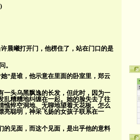
)
 当许晨曦打开门，他楞住了，站在门口的是
直问。
“她”是谁，他示意在里面的卧室里，郑云
有一头乌黑飘逸的长发，但此时，因为一
发乱糟糟地纠缠在一起。她的脸失去了往
睛憔悴
空洞地、无聊地望着天花板。怎么
漂亮聪明，神采飞扬的
女孩子联系在一
们的见面，而这个见面，是出乎他的意料