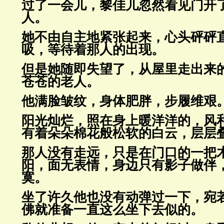
过了一会儿，黎佳儿忽然看见门开
人。
她不由自主地紧张起来，心头砰砰
吸，等待着那人的出现。
但是她随即失望了，从屋里走出来
苍苍的老人。
他满脸皱纹，身体肥胖，步履维艰
阳光灿烂，照在身上暖洋洋的，风
有着朵朵棉花般松软的白云，
层层
那人没有走远，只是在门口的一把
阳，面无表情，身边只有影子做
伴
寞。
坐了许久他也没有动弹过一下，宛
佛就准备一直这么坐下去似的。