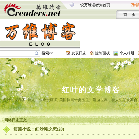
设万维读者为首页
万维
首 页
搜索>>
发表日志
控制面板
个人相册
红叶的文学博客
红叶，女作家, 诗人，业余漫画师, 美国执照针灸医生。漫游世界，看人生悲欢离
网络日志正文
短篇小说：红沙滩之恋(20)