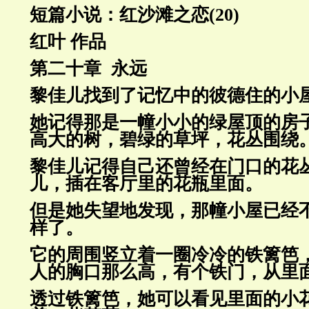
短篇小说：红沙滩之恋(20)
红叶 作品
第二十章 永远
黎佳儿找到了记忆中的彼德住的小
她记得那是一幢小小的绿屋顶的房
高大的树，碧绿的草坪，花丛围
绕
黎佳儿记得自己还曾经在门口的花
儿，插在客厅里的花瓶里面。
但是她失望地发现，那幢小屋已经
样了。
它的周围竖立着一圈冷冷的铁篱笆
人的胸口那么高，有个铁门，从
里
透过铁篱笆，她可
以看见里面的小