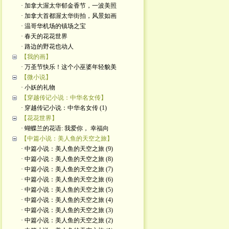
· 加拿大渥太华郁金香节，一波美照
· 加拿大首都渥太华街拍，风景如画
· 温哥华机场的镇场之宝
· 春天的花花世界
· 路边的野花也动人
【我的画】
· 万圣节快乐！这个小巫婆年轻貌美
【微小说】
· 小妖的礼物
【穿越传记小说：中华名女传】
· 穿越传记小说：中华名女传 (1)
【花花世界】
· 蝴蝶兰的花语: 我爱你， 幸福向
【中篇小说：美人鱼的天空之旅】
· 中篇小说：美人鱼的天空之旅 (9)
· 中篇小说：美人鱼的天空之旅 (8)
· 中篇小说：美人鱼的天空之旅 (7)
· 中篇小说：美人鱼的天空之旅 (6)
· 中篇小说：美人鱼的天空之旅 (5)
· 中篇小说：美人鱼的天空之旅 (4)
· 中篇小说：美人鱼的天空之旅 (3)
· 中篇小说：美人鱼的天空之旅 (2)