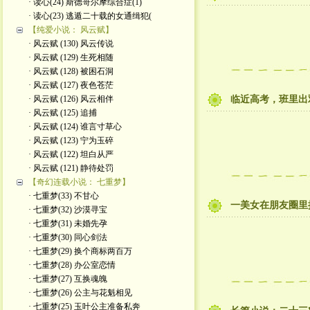
· 读心(24) 斯德哥尔摩综合症(1)
· 读心(23) 逃遁二十载的女通缉犯(
【纯爱小说： 风云赋】
· 风云赋 (130) 风云传说
· 风云赋 (129) 生死相随
· 风云赋 (128) 被困石洞
· 风云赋 (127) 夜色苍茫
· 风云赋 (126) 风云相伴
临近高考，班里出
· 风云赋 (125) 追捕
· 风云赋 (124) 谁言寸草心
· 风云赋 (123) 宁为玉碎
· 风云赋 (122) 坦白从严
· 风云赋 (121) 静待处罚
【奇幻连载小说： 七重梦】
· 七重梦(33) 不甘心
一美女在朋友圈里
· 七重梦(32) 沙漠寻宝
· 七重梦(31) 未婚先孕
· 七重梦(30) 同心剑法
· 七重梦(29) 换个商标两百万
· 七重梦(28) 办公室恋情
· 七重梦(27) 互换魂魄
· 七重梦(26) 公主与花魁相见
· 七重梦(25) 玉叶公主准备私奔