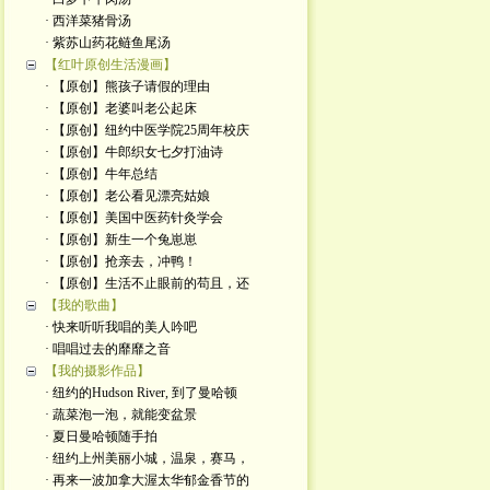
· 西洋菜猪骨汤
· 紫苏山药花鲢鱼尾汤
【红叶原创生活漫画】
· 【原创】熊孩子请假的理由
· 【原创】老婆叫老公起床
· 【原创】纽约中医学院25周年校庆
· 【原创】牛郎织女七夕打油诗
· 【原创】牛年总结
· 【原创】老公看见漂亮姑娘
· 【原创】美国中医药针灸学会
· 【原创】新生一个兔崽崽
· 【原创】抢亲去，冲鸭！
· 【原创】生活不止眼前的苟且，还
【我的歌曲】
· 快来听听我唱的美人吟吧
· 唱唱过去的靡靡之音
【我的摄影作品】
· 纽约的Hudson River, 到了曼哈顿
· 蔬菜泡一泡，就能变盆景
· 夏日曼哈顿随手拍
· 纽约上州美丽小城，温泉，赛马，
· 再来一波加拿大渥太华郁金香节的