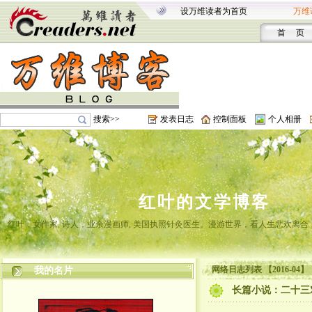
设万维读者为首页
万维
首 页
搜索>>
发表日志
控制面板
个人相册
红叶的文学博客
红叶，女作家, 诗人，业余漫画师, 美国执照针灸医生。漫游世界，看人生悲欢离
网络日志列表 【2016-04】
我的名片
长篇小说：二十三对奇