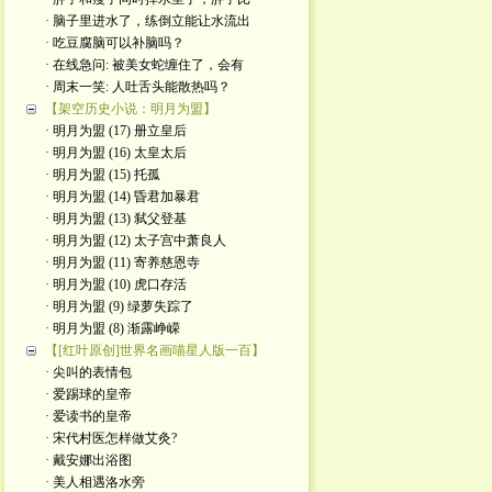
· 脑子里进水了，练倒立能让水流出
· 吃豆腐脑可以补脑吗？
· 在线急问: 被美女蛇缠住了，会有
· 周末一笑: 人吐舌头能散热吗？
【架空历史小说：明月为盟】
· 明月为盟 (17) 册立皇后
· 明月为盟 (16) 太皇太后
· 明月为盟 (15) 托孤
· 明月为盟 (14) 昏君加暴君
· 明月为盟 (13) 弑父登基
· 明月为盟 (12) 太子宫中萧良人
· 明月为盟 (11) 寄养慈恩寺
· 明月为盟 (10) 虎口存活
· 明月为盟 (9) 绿萝失踪了
· 明月为盟 (8) 渐露峥嵘
【[红叶原创]世界名画喵星人版一百】
· 尖叫的表情包
· 爱踢球的皇帝
· 爱读书的皇帝
· ​宋代村医怎样做艾灸?
· 戴安娜出浴图
· 美人相遇洛水旁