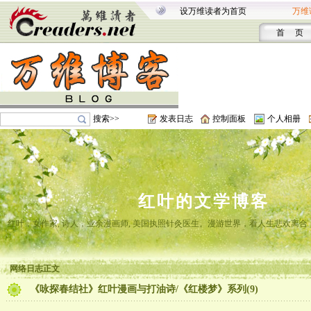
设万维读者为首页
万维
首 页
搜索>>
发表日志
控制面板
个人相册
红叶的文学博客
红叶，女作家, 诗人，业余漫画师, 美国执照针灸医生。漫游世界，看人生悲欢离
网络日志正文
《咏探春结社》红叶漫画与打油诗/《红楼梦》系列(9)