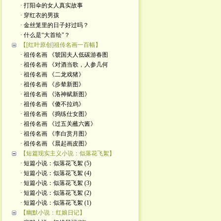
· 打阳伞的女人真实故事
· 穿红衣的男孩
· 金丝笼里的日子好过吗？
· 什么是“大首绘"？
【[红叶原创]祖传名画一百幅】
· 祖传名画 《虢国夫人低碳游春图
· 祖传名画 《对酒当歌，人参几何
· 祖传名画 《二龙戏猪》
· 祖传名画 《步辇新图》
· 祖传名画 《洛神赋新图》
· 祖传名画 《傻不拉鸡》
· 祖传名画 《捣练仕女图》
· 祖传名画 《过五关蘸六酱》
· 祖传名画 《李白赏月图》
· 祖传名画 《晨起画皮图》
【短篇现实主义小说：似落花飞絮】
· 短篇小说：似落花飞絮 (5)
· 短篇小说：似落花飞絮 (4)
· 短篇小说：似落花飞絮 (3)
· 短篇小说：似落花飞絮 (2)
· 短篇小说：似落花飞絮 (1)
【幽默小说：红娘日记】