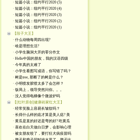
· 短篇小说：纽约平行2020 (5)
· 短篇小说：纽约平行2020 (4)
· 短篇小说：纽约平行2020 (3)
· 短篇小说：纽约平行2020 (2)
· 短篇小说：纽约平行2020 (1)
【段子大王】
· 什么动物每周四出现?
· 啥是理想生活?
· 小学生脑洞大开的零分作文
· Hello中国的朋友，我的汉语四级
· 今年真的太难了
· 小学生看图写成语，你写错了吗？
· 树是tree, 那断了的树是什么？
· 小明喷发胶喷太多了会怎样？
· 饭局上，领导突然问你。。。
· 没人觉得电梯像个微波炉吗
【[红叶原创]健康砖家红大王】
· 经常笑脸上容易长皱纹吗？
· 长得什么样的痣才算是美人痣? 美
· 黄瓜是直的好还是弯的好? 吃黄瓜
· 喜欢在白天做白日梦，会影响心理
· 被女朋友咬了，要打狂犬病疫苗吗
· 胖子和瘦子同时掉水里了，胖子比