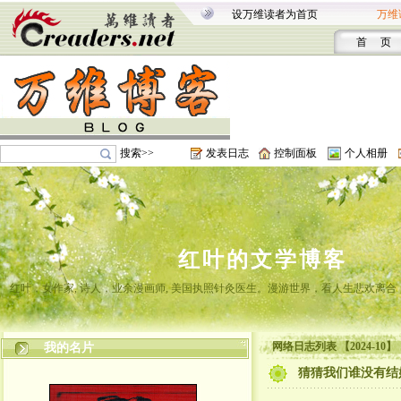
设万维读者为首页
万维
首 页
搜索>>
发表日志
控制面板
个人相册
红叶的文学博客
红叶，女作家, 诗人，业余漫画师, 美国执照针灸医生。漫游世界，看人生悲欢离
网络日志列表 【2024-10】
我的名片
猜猜我们谁没有结