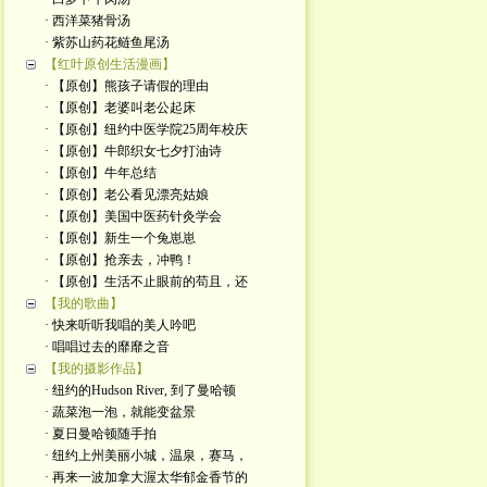
· 西洋菜猪骨汤
· 紫苏山药花鲢鱼尾汤
【红叶原创生活漫画】
· 【原创】熊孩子请假的理由
· 【原创】老婆叫老公起床
· 【原创】纽约中医学院25周年校庆
· 【原创】牛郎织女七夕打油诗
· 【原创】牛年总结
· 【原创】老公看见漂亮姑娘
· 【原创】美国中医药针灸学会
· 【原创】新生一个兔崽崽
· 【原创】抢亲去，冲鸭！
· 【原创】生活不止眼前的苟且，还
【我的歌曲】
· 快来听听我唱的美人吟吧
· 唱唱过去的靡靡之音
【我的摄影作品】
· 纽约的Hudson River, 到了曼哈顿
· 蔬菜泡一泡，就能变盆景
· 夏日曼哈顿随手拍
· 纽约上州美丽小城，温泉，赛马，
· 再来一波加拿大渥太华郁金香节的