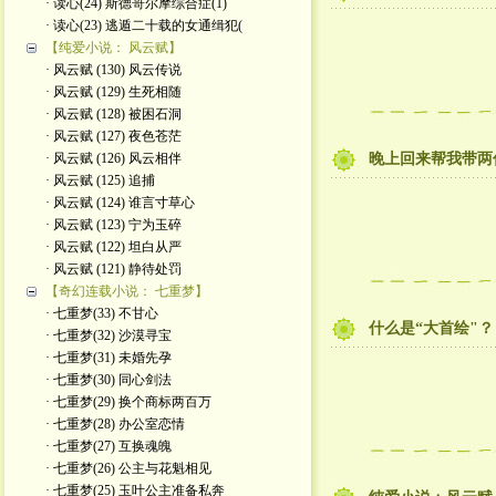
· 读心(24) 斯德哥尔摩综合症(1)
· 读心(23) 逃遁二十载的女通缉犯(
【纯爱小说： 风云赋】
· 风云赋 (130) 风云传说
· 风云赋 (129) 生死相随
· 风云赋 (128) 被困石洞
· 风云赋 (127) 夜色苍茫
· 风云赋 (126) 风云相伴
晚上回来帮我带两
· 风云赋 (125) 追捕
· 风云赋 (124) 谁言寸草心
· 风云赋 (123) 宁为玉碎
· 风云赋 (122) 坦白从严
· 风云赋 (121) 静待处罚
【奇幻连载小说： 七重梦】
· 七重梦(33) 不甘心
什么是“大首绘"？
· 七重梦(32) 沙漠寻宝
· 七重梦(31) 未婚先孕
· 七重梦(30) 同心剑法
· 七重梦(29) 换个商标两百万
· 七重梦(28) 办公室恋情
· 七重梦(27) 互换魂魄
· 七重梦(26) 公主与花魁相见
· 七重梦(25) 玉叶公主准备私奔