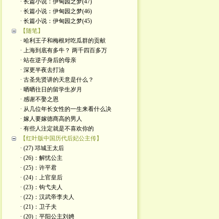
· 长篇小说：伊甸园之梦(47)
· 长篇小说：伊甸园之梦(46)
· 长篇小说：伊甸园之梦(45)
【随笔】
· 哈利王子和梅根对吃瓜群的贡献
· 上海到底有多牛？ 两千四百多万
· 站在逆子身后的母亲
· 深更半夜去打油
· 古圣先贤讲的天意是什么？
· 晒晒往日的留学生岁月
· 感谢不娶之恩
· 从几位年长女性的一生来看什么决
· 嫁人要嫁德商高的男人
· 有些人注定就是不喜欢你的
【红叶版中国历代后妃公主传】
· (27) 邛城王太后
· (26)：解忧公主
· (25)：许平君
· (24)：上官皇后
· (23)：钩弋夫人
· (22)：汉武帝李夫人
· (21)：卫子夫
· (20)：平阳公主刘娉