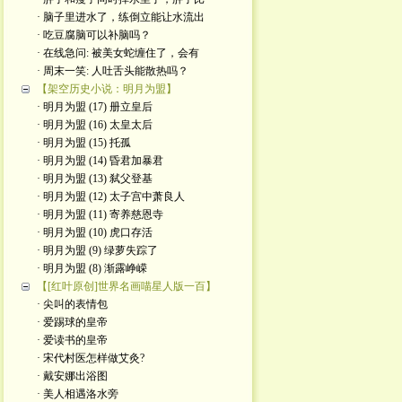
· 脑子里进水了，练倒立能让水流出
· 吃豆腐脑可以补脑吗？
· 在线急问: 被美女蛇缠住了，会有
· 周末一笑: 人吐舌头能散热吗？
【架空历史小说：明月为盟】
· 明月为盟 (17) 册立皇后
· 明月为盟 (16) 太皇太后
· 明月为盟 (15) 托孤
· 明月为盟 (14) 昏君加暴君
· 明月为盟 (13) 弑父登基
· 明月为盟 (12) 太子宫中萧良人
· 明月为盟 (11) 寄养慈恩寺
· 明月为盟 (10) 虎口存活
· 明月为盟 (9) 绿萝失踪了
· 明月为盟 (8) 渐露峥嵘
【[红叶原创]世界名画喵星人版一百】
· 尖叫的表情包
· 爱踢球的皇帝
· 爱读书的皇帝
· ​宋代村医怎样做艾灸?
· 戴安娜出浴图
· 美人相遇洛水旁