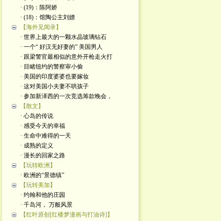
· (19)：陈阿娇
· (18)：馆陶公主刘嫖
【海外见闻录】
· 世界上最大的一颗水晶玻璃钻石
· 一个“ 好汉无好妻的” 美国男人
· 跟梁警官最相似的意外开枪走火打
· 目睹纽约的警察审小偷
· 美国的印度婆婆也要嫁妆
· 这对美国小夫妻不哄孩子
· 参加新泽西的一次竞选筹款晚会，
【散文】
· 心岛的传说
· 感受今天的幸福
· 生命中难得的一天
· 成熟的定义
· 漫长的回家之路
【玩转欧洲】
· 欧洲的“景德镇”
【玩转美加】
· 约翰和他的庄园
· 千岛河， 万般风景
【红叶原创[红楼梦漫画与打油诗]】