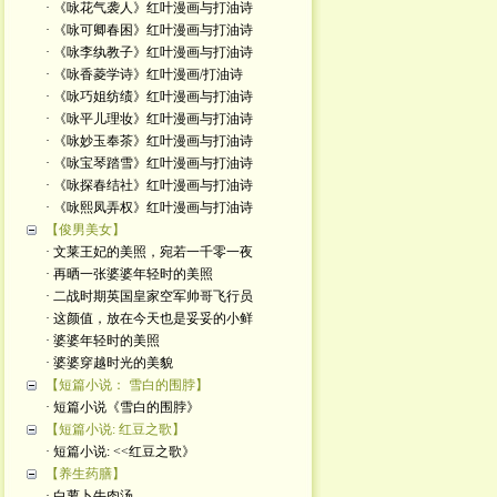
· 《咏花气袭人》红叶漫画与打油诗
· 《咏可卿春困》红叶漫画与打油诗
· 《咏李纨教子》红叶漫画与打油诗
· 《咏香菱学诗》红叶漫画/打油诗
· 《咏巧姐纺绩》红叶漫画与打油诗
· 《咏平儿理妆》红叶漫画与打油诗
· 《咏妙玉奉茶》红叶漫画与打油诗
· 《咏宝琴踏雪》红叶漫画与打油诗
· 《咏探春结社》红叶漫画与打油诗
· 《咏熙凤弄权》红叶漫画与打油诗
【俊男美女】
· 文莱王妃的美照，宛若一千零一夜
· 再晒一张婆婆年轻时的美照
· 二战时期英国皇家空军帅哥飞行员
· 这颜值，放在今天也是妥妥的小鲜
· 婆婆年轻时的美照
· 婆婆穿越时光的美貌
【短篇小说： 雪白的围脖】
· 短篇小说《雪白的围脖》
【短篇小说: 红豆之歌】
· 短篇小说: <<红豆之歌》
【养生药膳】
· 白萝卜牛肉汤