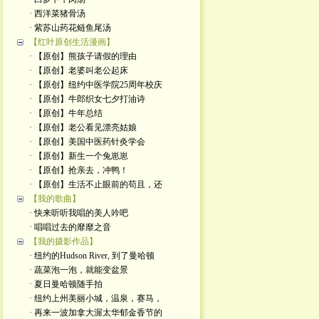
· 西洋菜猪骨汤
· 紫苏山药花鲢鱼尾汤
【红叶原创生活漫画】
· 【原创】熊孩子请假的理由
· 【原创】老婆叫老公起床
· 【原创】纽约中医学院25周年校庆
· 【原创】牛郎织女七夕打油诗
· 【原创】牛年总结
· 【原创】老公看见漂亮姑娘
· 【原创】美国中医药针灸学会
· 【原创】新生一个兔崽崽
· 【原创】抢亲去，冲鸭！
· 【原创】生活不止眼前的苟且，还
【我的歌曲】
· 快来听听我唱的美人吟吧
· 唱唱过去的靡靡之音
【我的摄影作品】
· 纽约的Hudson River, 到了曼哈顿
· 蔬菜泡一泡，就能变盆景
· 夏日曼哈顿随手拍
· 纽约上州美丽小城，温泉，赛马，
· 再来一波加拿大渥太华郁金香节的