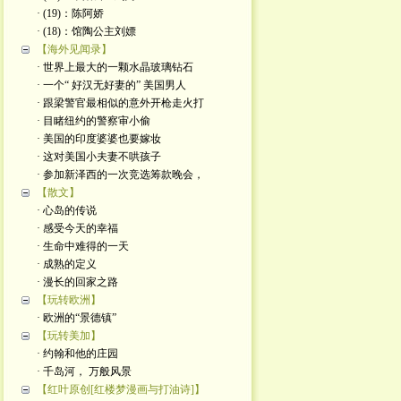
· (19)：陈阿娇
· (18)：馆陶公主刘嫖
【海外见闻录】
· 世界上最大的一颗水晶玻璃钻石
· 一个“ 好汉无好妻的” 美国男人
· 跟梁警官最相似的意外开枪走火打
· 目睹纽约的警察审小偷
· 美国的印度婆婆也要嫁妆
· 这对美国小夫妻不哄孩子
· 参加新泽西的一次竞选筹款晚会，
【散文】
· 心岛的传说
· 感受今天的幸福
· 生命中难得的一天
· 成熟的定义
· 漫长的回家之路
【玩转欧洲】
· 欧洲的“景德镇”
【玩转美加】
· 约翰和他的庄园
· 千岛河， 万般风景
【红叶原创[红楼梦漫画与打油诗]】