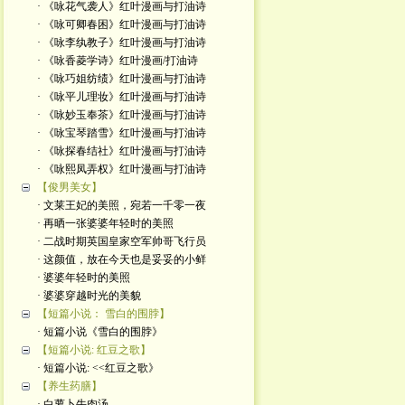
· 《咏花气袭人》红叶漫画与打油诗
· 《咏可卿春困》红叶漫画与打油诗
· 《咏李纨教子》红叶漫画与打油诗
· 《咏香菱学诗》红叶漫画/打油诗
· 《咏巧姐纺绩》红叶漫画与打油诗
· 《咏平儿理妆》红叶漫画与打油诗
· 《咏妙玉奉茶》红叶漫画与打油诗
· 《咏宝琴踏雪》红叶漫画与打油诗
· 《咏探春结社》红叶漫画与打油诗
· 《咏熙凤弄权》红叶漫画与打油诗
【俊男美女】
· 文莱王妃的美照，宛若一千零一夜
· 再晒一张婆婆年轻时的美照
· 二战时期英国皇家空军帅哥飞行员
· 这颜值，放在今天也是妥妥的小鲜
· 婆婆年轻时的美照
· 婆婆穿越时光的美貌
【短篇小说： 雪白的围脖】
· 短篇小说《雪白的围脖》
【短篇小说: 红豆之歌】
· 短篇小说: <<红豆之歌》
【养生药膳】
· 白萝卜牛肉汤