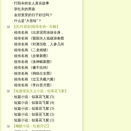
· 打阳伞的女人真实故事
· 穿红衣的男孩
· 金丝笼里的日子好过吗？
· 什么是“大首绘"？
【[红叶原创]祖传名画一百幅】
· 祖传名画 《出淤泥而涂抹全身，
· 祖传名画 《虢国夫人低碳游春图
· 祖传名画 《对酒当歌，人参几何
· 祖传名画 《二龙戏猪》
· 祖传名画 《步辇新图》
· 祖传名画 《洛神赋新图》
· 祖传名画 《傻不拉鸡》
· 祖传名画 《捣练仕女图》
· 祖传名画 《过五关蘸六酱》
· 祖传名画 《李白赏月图》
【短篇现实主义小说：似落花飞絮】
· 短篇小说：似落花飞絮 (5)
· 短篇小说：似落花飞絮 (4)
· 短篇小说：似落花飞絮 (3)
· 短篇小说：似落花飞絮 (2)
· 短篇小说：似落花飞絮 (1)
【幽默小说：红娘日记】