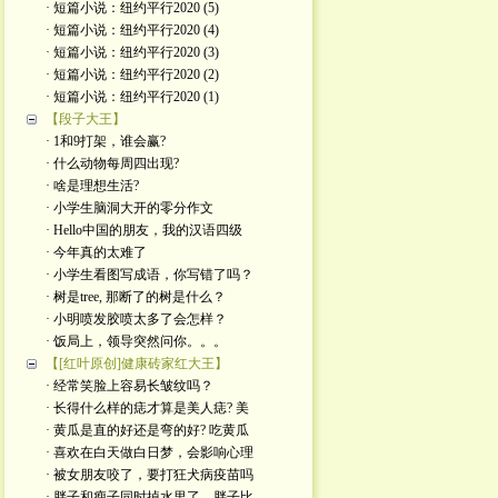
· 短篇小说：纽约平行2020 (5)
· 短篇小说：纽约平行2020 (4)
· 短篇小说：纽约平行2020 (3)
· 短篇小说：纽约平行2020 (2)
· 短篇小说：纽约平行2020 (1)
【段子大王】
· 1和9打架，谁会赢?
· 什么动物每周四出现?
· 啥是理想生活?
· 小学生脑洞大开的零分作文
· Hello中国的朋友，我的汉语四级
· 今年真的太难了
· 小学生看图写成语，你写错了吗？
· 树是tree, 那断了的树是什么？
· 小明喷发胶喷太多了会怎样？
· 饭局上，领导突然问你。。。
【[红叶原创]健康砖家红大王】
· 经常笑脸上容易长皱纹吗？
· 长得什么样的痣才算是美人痣? 美
· 黄瓜是直的好还是弯的好? 吃黄瓜
· 喜欢在白天做白日梦，会影响心理
· 被女朋友咬了，要打狂犬病疫苗吗
· 胖子和瘦子同时掉水里了，胖子比