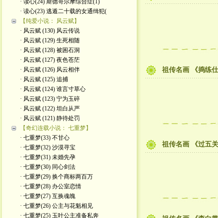
· 读心(24) 斯德哥尔摩综合症(1)
· 读心(23) 逃遁二十载的女通缉犯(
【纯爱小说： 风云赋】
· 风云赋 (130) 风云传说
· 风云赋 (129) 生死相随
· 风云赋 (128) 被困石洞
· 风云赋 (127) 夜色苍茫
· 风云赋 (126) 风云相伴
祖传名画 《捣练
· 风云赋 (125) 追捕
· 风云赋 (124) 谁言寸草心
· 风云赋 (123) 宁为玉碎
· 风云赋 (122) 坦白从严
· 风云赋 (121) 静待处罚
【奇幻连载小说： 七重梦】
· 七重梦(33) 不甘心
祖传名画 《过五
· 七重梦(32) 沙漠寻宝
· 七重梦(31) 未婚先孕
· 七重梦(30) 同心剑法
· 七重梦(29) 换个商标两百万
· 七重梦(28) 办公室恋情
· 七重梦(27) 互换魂魄
· 七重梦(26) 公主与花魁相见
· 七重梦(25) 玉叶公主准备私奔