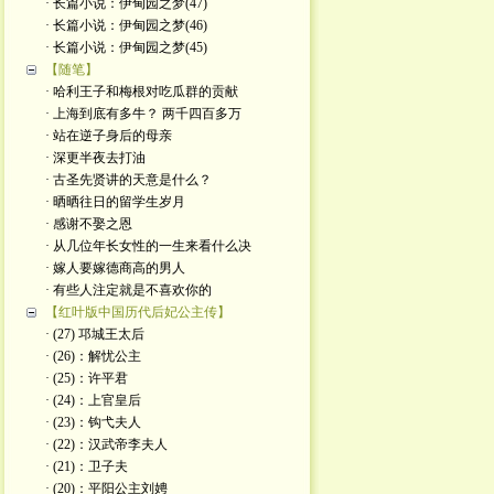
· 长篇小说：伊甸园之梦(47)
· 长篇小说：伊甸园之梦(46)
· 长篇小说：伊甸园之梦(45)
【随笔】
· 哈利王子和梅根对吃瓜群的贡献
· 上海到底有多牛？ 两千四百多万
· 站在逆子身后的母亲
· 深更半夜去打油
· 古圣先贤讲的天意是什么？
· 晒晒往日的留学生岁月
· 感谢不娶之恩
· 从几位年长女性的一生来看什么决
· 嫁人要嫁德商高的男人
· 有些人注定就是不喜欢你的
【红叶版中国历代后妃公主传】
· (27) 邛城王太后
· (26)：解忧公主
· (25)：许平君
· (24)：上官皇后
· (23)：钩弋夫人
· (22)：汉武帝李夫人
· (21)：卫子夫
· (20)：平阳公主刘娉