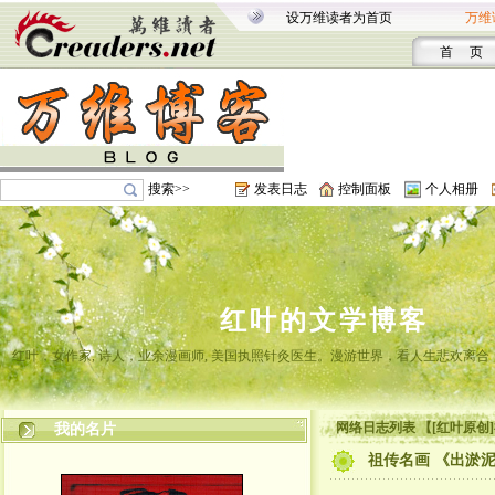
设万维读者为首页
万维
首 页
搜索>>
发表日志
控制面板
个人相册
红叶的文学博客
红叶，女作家, 诗人，业余漫画师, 美国执照针灸医生。漫游世界，看人生悲欢离
网络日志列表 【[红叶原创
我的名片
祖传名画 《出淤