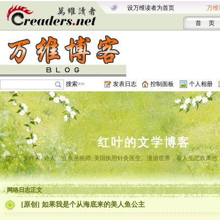
设万维读者为首页
万维
首 页
搜索>>
发表日志
控制面板
个人相册
红叶的文学博客
红叶，女作家, 诗人，业余漫画师, 美国执照针灸医生。漫游世界，看人生悲欢离
网络日志正文
[原创] 如果我是个从海底来的美人鱼公主