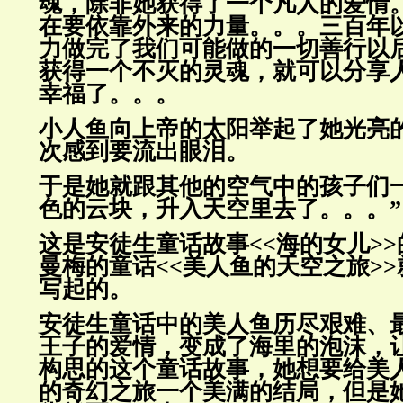
魂，除非她获得了一个凡人的爱情
在要依靠
外来的力量。。。三百年
力做完了我们可能做的一切善行以
获得一个不灭的灵魂，就可以分享
幸福了。。。
小人鱼向上帝的太阳举起了她光亮
次感到要流出眼泪。
于是她就跟其他的空气中的孩子们
色的云块，升入天空里去了。。。”
这是安徒生童话故事<<海的女儿>
曼梅的童话<<美人鱼的天空之旅
>
写起的。
安徒生童话中的美人鱼历尽艰难、
王子的爱情，变成了海里的泡沫，
构思的这个童话故事，她想要给美
的奇幻之旅一个美满的
结局，但是