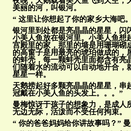
夜晚，天鹅载着美人鱼飞到天空，
美丽的河，叫银河。
“ 这里让你想起了你的家乡大海吧。
银河里到处都是亮晶晶的星星，闪
小美人鱼放在银河里。小美人鱼想
宫殿里的家，那里的墙是用珊瑚砌
的高窗子是用最
亮的琥珀做成的，
的蚌壳，每一颗蚌壳里面都含有亮
们随着水的流动可以自动地开合，
星星一样。
天鹅捞起好多颗亮晶晶的星星，串
冠戴在小美人鱼的头发上。。。” 
曼梅惊讶于孩子的想象力，是成人
无边无际，活泼而不受任何拘束。
“ 你的爸爸妈妈给你讲故事吗？” 