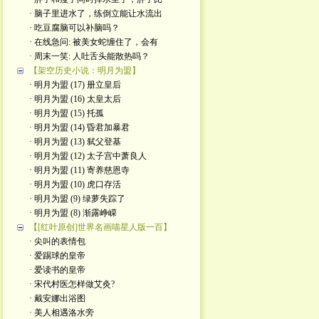
· 脑子里进水了，练倒立能让水流出
· 吃豆腐脑可以补脑吗？
· 在线急问: 被美女蛇缠住了，会有
· 周末一笑: 人吐舌头能散热吗？
【架空历史小说：明月为盟】
· 明月为盟 (17) 册立皇后
· 明月为盟 (16) 太皇太后
· 明月为盟 (15) 托孤
· 明月为盟 (14) 昏君加暴君
· 明月为盟 (13) 弑父登基
· 明月为盟 (12) 太子宫中萧良人
· 明月为盟 (11) 寄养慈恩寺
· 明月为盟 (10) 虎口存活
· 明月为盟 (9) 绿萝失踪了
· 明月为盟 (8) 渐露峥嵘
【[红叶原创]世界名画喵星人版一百】
· 尖叫的表情包
· 爱踢球的皇帝
· 爱读书的皇帝
· ​宋代村医怎样做艾灸?
· 戴安娜出浴图
· 美人相遇洛水旁