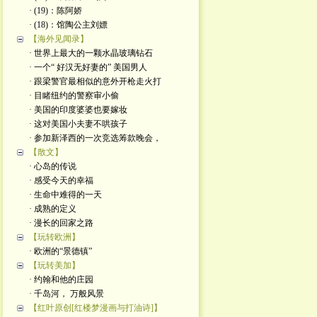
· (19)：陈阿娇
· (18)：馆陶公主刘嫖
【海外见闻录】
· 世界上最大的一颗水晶玻璃钻石
· 一个“ 好汉无好妻的” 美国男人
· 跟梁警官最相似的意外开枪走火打
· 目睹纽约的警察审小偷
· 美国的印度婆婆也要嫁妆
· 这对美国小夫妻不哄孩子
· 参加新泽西的一次竞选筹款晚会，
【散文】
· 心岛的传说
· 感受今天的幸福
· 生命中难得的一天
· 成熟的定义
· 漫长的回家之路
【玩转欧洲】
· 欧洲的“景德镇”
【玩转美加】
· 约翰和他的庄园
· 千岛河， 万般风景
【红叶原创[红楼梦漫画与打油诗]】