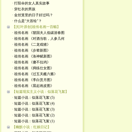
· 打阳伞的女人真实故事
· 穿红衣的男孩
· 金丝笼里的日子好过吗？
· 什么是“大首绘"？
【[红叶原创]祖传名画一百幅】
· 祖传名画 《虢国夫人低碳游春图
· 祖传名画 《对酒当歌，人参几何
· 祖传名画 《二龙戏猪》
· 祖传名画 《步辇新图》
· 祖传名画 《洛神赋新图》
· 祖传名画 《傻不拉鸡》
· 祖传名画 《捣练仕女图》
· 祖传名画 《过五关蘸六酱》
· 祖传名画 《李白赏月图》
· 祖传名画 《晨起画皮图》
【短篇现实主义小说：似落花飞絮】
· 短篇小说：似落花飞絮 (5)
· 短篇小说：似落花飞絮 (4)
· 短篇小说：似落花飞絮 (3)
· 短篇小说：似落花飞絮 (2)
· 短篇小说：似落花飞絮 (1)
【幽默小说：红娘日记】