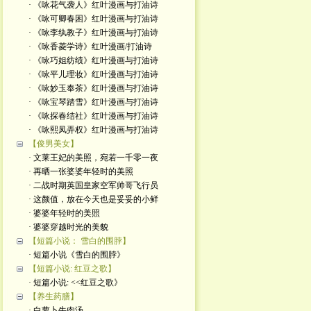
· 《咏花气袭人》红叶漫画与打油诗
· 《咏可卿春困》红叶漫画与打油诗
· 《咏李纨教子》红叶漫画与打油诗
· 《咏香菱学诗》红叶漫画/打油诗
· 《咏巧姐纺绩》红叶漫画与打油诗
· 《咏平儿理妆》红叶漫画与打油诗
· 《咏妙玉奉茶》红叶漫画与打油诗
· 《咏宝琴踏雪》红叶漫画与打油诗
· 《咏探春结社》红叶漫画与打油诗
· 《咏熙凤弄权》红叶漫画与打油诗
【俊男美女】
· 文莱王妃的美照，宛若一千零一夜
· 再晒一张婆婆年轻时的美照
· 二战时期英国皇家空军帅哥飞行员
· 这颜值，放在今天也是妥妥的小鲜
· 婆婆年轻时的美照
· 婆婆穿越时光的美貌
【短篇小说： 雪白的围脖】
· 短篇小说《雪白的围脖》
【短篇小说: 红豆之歌】
· 短篇小说: <<红豆之歌》
【养生药膳】
· 白萝卜牛肉汤