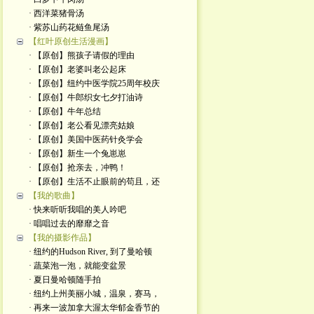
· 西洋菜猪骨汤
· 紫苏山药花鲢鱼尾汤
【红叶原创生活漫画】
· 【原创】熊孩子请假的理由
· 【原创】老婆叫老公起床
· 【原创】纽约中医学院25周年校庆
· 【原创】牛郎织女七夕打油诗
· 【原创】牛年总结
· 【原创】老公看见漂亮姑娘
· 【原创】美国中医药针灸学会
· 【原创】新生一个兔崽崽
· 【原创】抢亲去，冲鸭！
· 【原创】生活不止眼前的苟且，还
【我的歌曲】
· 快来听听我唱的美人吟吧
· 唱唱过去的靡靡之音
【我的摄影作品】
· 纽约的Hudson River, 到了曼哈顿
· 蔬菜泡一泡，就能变盆景
· 夏日曼哈顿随手拍
· 纽约上州美丽小城，温泉，赛马，
· 再来一波加拿大渥太华郁金香节的