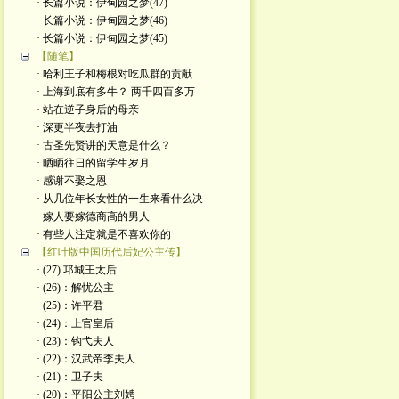
· 长篇小说：伊甸园之梦(47)
· 长篇小说：伊甸园之梦(46)
· 长篇小说：伊甸园之梦(45)
【随笔】
· 哈利王子和梅根对吃瓜群的贡献
· 上海到底有多牛？ 两千四百多万
· 站在逆子身后的母亲
· 深更半夜去打油
· 古圣先贤讲的天意是什么？
· 晒晒往日的留学生岁月
· 感谢不娶之恩
· 从几位年长女性的一生来看什么决
· 嫁人要嫁德商高的男人
· 有些人注定就是不喜欢你的
【红叶版中国历代后妃公主传】
· (27) 邛城王太后
· (26)：解忧公主
· (25)：许平君
· (24)：上官皇后
· (23)：钩弋夫人
· (22)：汉武帝李夫人
· (21)：卫子夫
· (20)：平阳公主刘娉