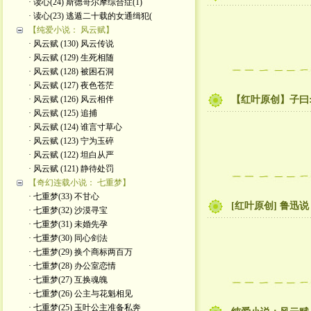
· 读心(24) 斯德哥尔摩综合症(1)
· 读心(23) 逃遁二十载的女通缉犯(
【纯爱小说： 风云赋】
· 风云赋 (130) 风云传说
· 风云赋 (129) 生死相随
· 风云赋 (128) 被困石洞
· 风云赋 (127) 夜色苍茫
· 风云赋 (126) 风云相伴
【红叶原创】子曰
· 风云赋 (125) 追捕
· 风云赋 (124) 谁言寸草心
· 风云赋 (123) 宁为玉碎
· 风云赋 (122) 坦白从严
· 风云赋 (121) 静待处罚
【奇幻连载小说： 七重梦】
· 七重梦(33) 不甘心
[红叶原创] 鲁
· 七重梦(32) 沙漠寻宝
· 七重梦(31) 未婚先孕
· 七重梦(30) 同心剑法
· 七重梦(29) 换个商标两百万
· 七重梦(28) 办公室恋情
· 七重梦(27) 互换魂魄
· 七重梦(26) 公主与花魁相见
· 七重梦(25) 玉叶公主准备私奔