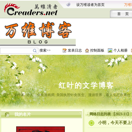
设万维读者为首页
万维
首 页
搜索>>
发表日志
控制面板
个人相册
红叶的文学博客
红叶，女作家, 诗人，业余漫画师, 美国执照针灸医生。漫游世界，看人生悲欢离
网络日志列表 【2023-11】
我的名片
小明，今天不要上