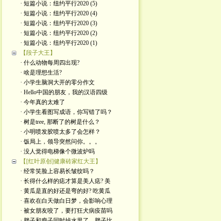
· 短篇小说：纽约平行2020 (5)
· 短篇小说：纽约平行2020 (4)
· 短篇小说：纽约平行2020 (3)
· 短篇小说：纽约平行2020 (2)
· 短篇小说：纽约平行2020 (1)
【段子大王】
· 什么动物每周四出现?
· 啥是理想生活?
· 小学生脑洞大开的零分作文
· Hello中国的朋友，我的汉语四级
· 今年真的太难了
· 小学生看图写成语，你写错了吗？
· 树是tree, 那断了的树是什么？
· 小明喷发胶喷太多了会怎样？
· 饭局上，领导突然问你。。。
· 没人觉得电梯像个微波炉吗
【[红叶原创]健康砖家红大王】
· 经常笑脸上容易长皱纹吗？
· 长得什么样的痣才算是美人痣? 美
· 黄瓜是直的好还是弯的好? 吃黄瓜
· 喜欢在白天做白日梦，会影响心理
· 被女朋友咬了，要打狂犬病疫苗吗
· 胖子和瘦子同时掉水里了，胖子比