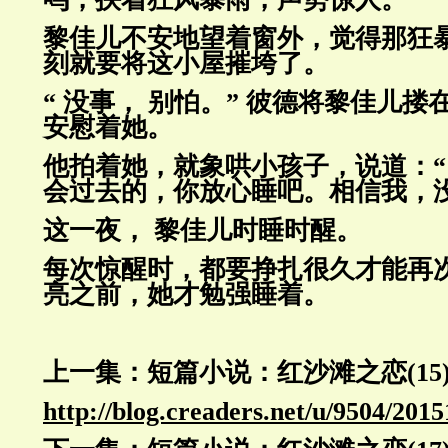
黎佳儿不安地望着窗外，觉得那狂
刻就要将这小屋摧垮了。
“ 没事， 别怕。” 彼德将黎佳儿
安慰着她。
他拍着她，就象哄小孩子，说道：“
会过去的，你放心睡吧。相信我，
这一夜， 黎佳儿时睡时醒。
每次惊醒时，都要挣扎很久才能再
亮之前，她才勉强睡着。
上一集：短篇小说：红沙滩之恋(15
http://blog.creaders.net/u/9504/201