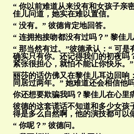
“ 你以前难道从来没有和女孩子亲密
佳儿问道，她实在难以置信。
“ 没有。” 彼德肯定地回答。
“ 连拥抱接吻都没有过吗？” 黎佳
“ 那当然有过。”彼德承认：“ 可
确实只有你。还记得我们的
初夜吗
紧张很担心，就怕不能让你快乐。”
丽莎的话仿佛又在黎佳儿耳边回响：
同居过两年。” 她难道还会相
信他
你还想要欺骗我吗？黎佳儿在心里
彼德的这套谎话不知道和多少女孩
得是多么自然啊，他的演技都可
以
“ 你呢？” 彼德问。