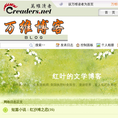
设万维读者为首页
万维
首 页
搜索>>
发表日志
控制面板
个人相册
红叶的文学博客
红叶，女作家, 诗人，业余漫画师, 美国执照针灸医生。漫游世界，看人生悲欢离
网络日志正文
短篇小说：红沙滩之恋(16)