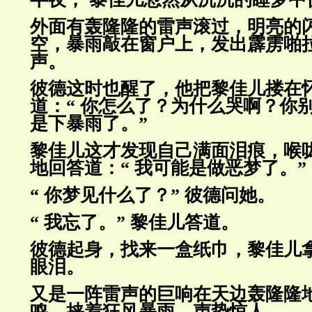
外面有轰隆隆的雷声滚过，明亮的
空，暴雨敲在窗户上，发出霹雳啪
声。
彼德这时也醒了，他把黎佳儿搂在
道：“ 你怎么了？为什么哭啊？你
是下暴雨了。”
黎佳儿这才发现自己满面泪痕，喉
地回答道：“ 我可能是做恶梦了。”
“ 你梦见什么了？” 彼德问她。
“ 我忘了。” 黎佳儿答道。
彼德起身，找来一盒纸巾，黎佳儿
眼泪。
又是一阵雷声的巨响在天边轰隆隆
鸣，挟着狂风暴雨，声势惊人。