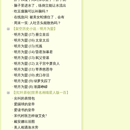
· 脑子里进水了，练倒立能让水流出
· 吃豆腐脑可以补脑吗？
· 在线急问: 被美女蛇缠住了，会有
· 周末一笑: 人吐舌头能散热吗？
【架空历史小说：明月为盟】
· 明月为盟 (17) 册立皇后
· 明月为盟 (16) 太皇太后
· 明月为盟 (15) 托孤
· 明月为盟 (14) 昏君加暴君
· 明月为盟 (13) 弑父登基
· 明月为盟 (12) 太子宫中萧良人
· 明月为盟 (11) 寄养慈恩寺
· 明月为盟 (10) 虎口存活
· 明月为盟 (9) 绿萝失踪了
· 明月为盟 (8) 渐露峥嵘
【[红叶原创]世界名画喵星人版一百】
· 尖叫的表情包
· 爱踢球的皇帝
· 爱读书的皇帝
· ​宋代村医怎样做艾灸?
· 戴安娜出浴图
· 美人相遇洛水旁