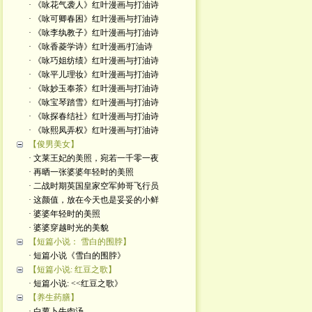
· 《咏花气袭人》红叶漫画与打油诗
· 《咏可卿春困》红叶漫画与打油诗
· 《咏李纨教子》红叶漫画与打油诗
· 《咏香菱学诗》红叶漫画/打油诗
· 《咏巧姐纺绩》红叶漫画与打油诗
· 《咏平儿理妆》红叶漫画与打油诗
· 《咏妙玉奉茶》红叶漫画与打油诗
· 《咏宝琴踏雪》红叶漫画与打油诗
· 《咏探春结社》红叶漫画与打油诗
· 《咏熙凤弄权》红叶漫画与打油诗
【俊男美女】
· 文莱王妃的美照，宛若一千零一夜
· 再晒一张婆婆年轻时的美照
· 二战时期英国皇家空军帅哥飞行员
· 这颜值，放在今天也是妥妥的小鲜
· 婆婆年轻时的美照
· 婆婆穿越时光的美貌
【短篇小说： 雪白的围脖】
· 短篇小说《雪白的围脖》
【短篇小说: 红豆之歌】
· 短篇小说: <<红豆之歌》
【养生药膳】
· 白萝卜牛肉汤