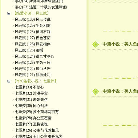
· 读心(24) 斯德哥尔摩综合症(1)
· 读心(23) 逃遁二十载的女通缉犯(
【纯爱小说： 风云赋】
· 风云赋 (130) 风云传说
· 风云赋 (129) 生死相随
· 风云赋 (128) 被困石洞
· 风云赋 (127) 夜色苍茫
· 风云赋 (126) 风云相伴
中篇小说：美人鱼的
· 风云赋 (125) 追捕
· 风云赋 (124) 谁言寸草心
· 风云赋 (123) 宁为玉碎
· 风云赋 (122) 坦白从严
· 风云赋 (121) 静待处罚
【奇幻连载小说： 七重梦】
· 七重梦(33) 不甘心
中篇小说：美人鱼的
· 七重梦(32) 沙漠寻宝
· 七重梦(31) 未婚先孕
· 七重梦(30) 同心剑法
· 七重梦(29) 换个商标两百万
· 七重梦(28) 办公室恋情
· 七重梦(27) 互换魂魄
· 七重梦(26) 公主与花魁相见
· 七重梦(25) 玉叶公主准备私奔