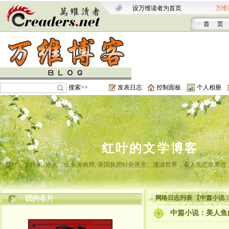
设万维读者为首页
万维
首 页
搜索>>
发表日志
控制面板
个人相册
红叶的文学博客
红叶，女作家, 诗人，业余漫画师, 美国执照针灸医生。漫游世界，看人生悲欢离
网络日志列表 【中篇小说
我的名片
中篇小说：美人鱼的