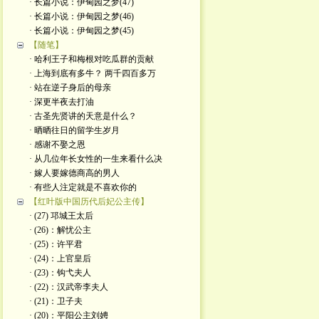
· 长篇小说：伊甸园之梦(47)
· 长篇小说：伊甸园之梦(46)
· 长篇小说：伊甸园之梦(45)
【随笔】
· 哈利王子和梅根对吃瓜群的贡献
· 上海到底有多牛？ 两千四百多万
· 站在逆子身后的母亲
· 深更半夜去打油
· 古圣先贤讲的天意是什么？
· 晒晒往日的留学生岁月
· 感谢不娶之恩
· 从几位年长女性的一生来看什么决
· 嫁人要嫁德商高的男人
· 有些人注定就是不喜欢你的
【红叶版中国历代后妃公主传】
· (27) 邛城王太后
· (26)：解忧公主
· (25)：许平君
· (24)：上官皇后
· (23)：钩弋夫人
· (22)：汉武帝李夫人
· (21)：卫子夫
· (20)：平阳公主刘娉