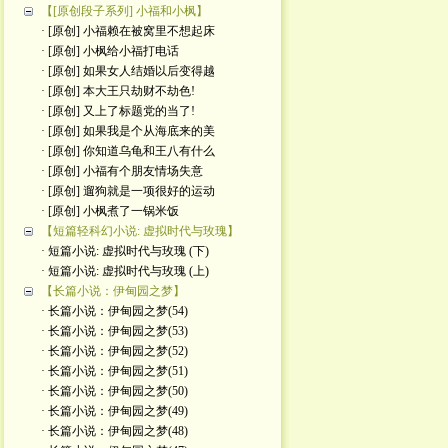
【[原创段子系列] 小福和小枫】
· [原创] 小福赖在被窝里不想起床
· [原创] 小枫给小福打电话
· [原创] 如果女人结婚以后变得越
· [原创] 本大王只劫财不劫色!
· [原创] 又上了标题党的当了!
· [原创] 如果我是个从海底来的美
· [原创] 你知道乌龟和王八有什么
· [原创] 小福有个朋友情场失意
· [原创] 遛狗就是一项很好的运动
· [原创] 小枫煮了一锅米饭
【短篇轻科幻小说: 虚拟时代与玫瑰】
· 短篇小说: 虚拟时代与玫瑰 (下)
· 短篇小说: 虚拟时代与玫瑰 (上)
【长篇小说：伊甸园之梦】
· 长篇小说：伊甸园之梦(54)
· 长篇小说：伊甸园之梦(53)
· 长篇小说：伊甸园之梦(52)
· 长篇小说：伊甸园之梦(51)
· 长篇小说：伊甸园之梦(50)
· 长篇小说：伊甸园之梦(49)
· 长篇小说：伊甸园之梦(48)