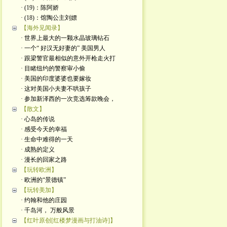
· (19)：陈阿娇
· (18)：馆陶公主刘嫖
【海外见闻录】
· 世界上最大的一颗水晶玻璃钻石
· 一个“ 好汉无好妻的” 美国男人
· 跟梁警官最相似的意外开枪走火打
· 目睹纽约的警察审小偷
· 美国的印度婆婆也要嫁妆
· 这对美国小夫妻不哄孩子
· 参加新泽西的一次竞选筹款晚会，
【散文】
· 心岛的传说
· 感受今天的幸福
· 生命中难得的一天
· 成熟的定义
· 漫长的回家之路
【玩转欧洲】
· 欧洲的“景德镇”
【玩转美加】
· 约翰和他的庄园
· 千岛河， 万般风景
【红叶原创[红楼梦漫画与打油诗]】