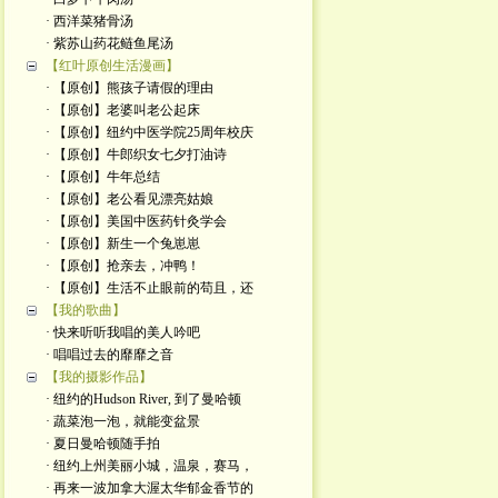
· 西洋菜猪骨汤
· 紫苏山药花鲢鱼尾汤
【红叶原创生活漫画】
· 【原创】熊孩子请假的理由
· 【原创】老婆叫老公起床
· 【原创】纽约中医学院25周年校庆
· 【原创】牛郎织女七夕打油诗
· 【原创】牛年总结
· 【原创】老公看见漂亮姑娘
· 【原创】美国中医药针灸学会
· 【原创】新生一个兔崽崽
· 【原创】抢亲去，冲鸭！
· 【原创】生活不止眼前的苟且，还
【我的歌曲】
· 快来听听我唱的美人吟吧
· 唱唱过去的靡靡之音
【我的摄影作品】
· 纽约的Hudson River, 到了曼哈顿
· 蔬菜泡一泡，就能变盆景
· 夏日曼哈顿随手拍
· 纽约上州美丽小城，温泉，赛马，
· 再来一波加拿大渥太华郁金香节的