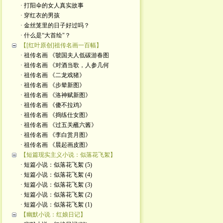
· 打阳伞的女人真实故事
· 穿红衣的男孩
· 金丝笼里的日子好过吗？
· 什么是“大首绘"？
【[红叶原创]祖传名画一百幅】
· 祖传名画 《虢国夫人低碳游春图
· 祖传名画 《对酒当歌，人参几何
· 祖传名画 《二龙戏猪》
· 祖传名画 《步辇新图》
· 祖传名画 《洛神赋新图》
· 祖传名画 《傻不拉鸡》
· 祖传名画 《捣练仕女图》
· 祖传名画 《过五关蘸六酱》
· 祖传名画 《李白赏月图》
· 祖传名画 《晨起画皮图》
【短篇现实主义小说：似落花飞絮】
· 短篇小说：似落花飞絮 (5)
· 短篇小说：似落花飞絮 (4)
· 短篇小说：似落花飞絮 (3)
· 短篇小说：似落花飞絮 (2)
· 短篇小说：似落花飞絮 (1)
【幽默小说：红娘日记】