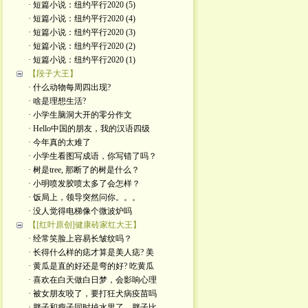
· 短篇小说：纽约平行2020 (5)
· 短篇小说：纽约平行2020 (4)
· 短篇小说：纽约平行2020 (3)
· 短篇小说：纽约平行2020 (2)
· 短篇小说：纽约平行2020 (1)
【段子大王】
· 什么动物每周四出现?
· 啥是理想生活?
· 小学生脑洞大开的零分作文
· Hello中国的朋友，我的汉语四级
· 今年真的太难了
· 小学生看图写成语，你写错了吗？
· 树是tree, 那断了的树是什么？
· 小明喷发胶喷太多了会怎样？
· 饭局上，领导突然问你。。。
· 没人觉得电梯像个微波炉吗
【[红叶原创]健康砖家红大王】
· 经常笑脸上容易长皱纹吗？
· 长得什么样的痣才算是美人痣? 美
· 黄瓜是直的好还是弯的好? 吃黄瓜
· 喜欢在白天做白日梦，会影响心理
· 被女朋友咬了，要打狂犬病疫苗吗
· 胖子和瘦子同时掉水里了，胖子比