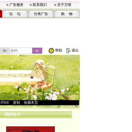
广告服务
联系我们
关于万维
论 坛
分类广告
购 物
帮助
退出
u/9504/
>
复制
>
收藏本页
我的名片