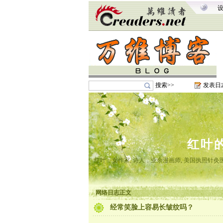
搜索>>
发表日
红叶
红叶，女作家, 诗人，业余漫画师, 美国执照针
网络日志正文
经常笑脸上容易长皱纹吗？