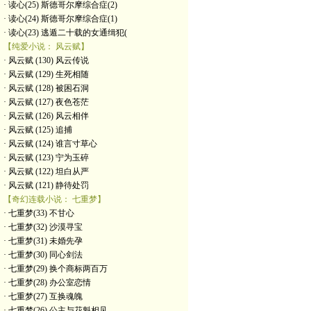
· 读心(25) 斯德哥尔摩综合症(2)
· 读心(24) 斯德哥尔摩综合症(1)
· 读心(23) 逃遁二十载的女通缉犯(
【纯爱小说： 风云赋】
· 风云赋 (130) 风云传说
· 风云赋 (129) 生死相随
· 风云赋 (128) 被困石洞
· 风云赋 (127) 夜色苍茫
· 风云赋 (126) 风云相伴
· 风云赋 (125) 追捕
· 风云赋 (124) 谁言寸草心
· 风云赋 (123) 宁为玉碎
· 风云赋 (122) 坦白从严
· 风云赋 (121) 静待处罚
【奇幻连载小说： 七重梦】
· 七重梦(33) 不甘心
· 七重梦(32) 沙漠寻宝
· 七重梦(31) 未婚先孕
· 七重梦(30) 同心剑法
· 七重梦(29) 换个商标两百万
· 七重梦(28) 办公室恋情
· 七重梦(27) 互换魂魄
· 七重梦(26) 公主与花魁相见