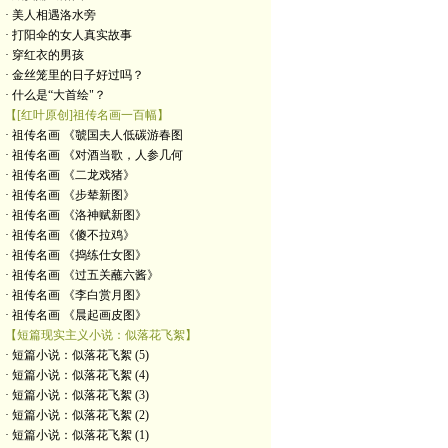
· 美人相遇洛水旁
· 打阳伞的女人真实故事
· 穿红衣的男孩
· 金丝笼里的日子好过吗？
· 什么是“大首绘"？
【[红叶原创]祖传名画一百幅】
· 祖传名画 《虢国夫人低碳游春图
· 祖传名画 《对酒当歌，人参几何
· 祖传名画 《二龙戏猪》
· 祖传名画 《步辇新图》
· 祖传名画 《洛神赋新图》
· 祖传名画 《傻不拉鸡》
· 祖传名画 《捣练仕女图》
· 祖传名画 《过五关蘸六酱》
· 祖传名画 《李白赏月图》
· 祖传名画 《晨起画皮图》
【短篇现实主义小说：似落花飞絮】
· 短篇小说：似落花飞絮 (5)
· 短篇小说：似落花飞絮 (4)
· 短篇小说：似落花飞絮 (3)
· 短篇小说：似落花飞絮 (2)
· 短篇小说：似落花飞絮 (1)