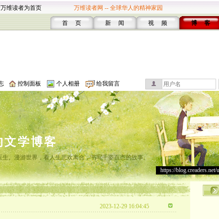
设万维读者为首页
万维读者网 -- 全球华人的精神家园
首 页
新 闻
视 频
博 客
志
控制面板
个人相册
给我留言
的文学博客
灸医生。漫游世界，看人生悲欢离合，书写千姿百态的故事。
https://blog.creaders.net/
2023-12-29 16:04:45