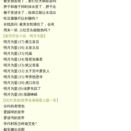
· 被女朋友咬了，要打狂犬病疫苗吗
· 胖子和瘦子同时掉水里了，胖子比
· 脑子里进水了，练倒立能让水流出
· 吃豆腐脑可以补脑吗？
· 在线急问: 被美女蛇缠住了，会有
· 周末一笑: 人吐舌头能散热吗？
【架空历史小说：明月为盟】
· 明月为盟 (17) 册立皇后
· 明月为盟 (16) 太皇太后
· 明月为盟 (15) 托孤
· 明月为盟 (14) 昏君加暴君
· 明月为盟 (13) 弑父登基
· 明月为盟 (12) 太子宫中萧良人
· 明月为盟 (11) 寄养慈恩寺
· 明月为盟 (10) 虎口存活
· 明月为盟 (9) 绿萝失踪了
· 明月为盟 (8) 渐露峥嵘
【[红叶原创]世界名画喵星人版一百】
· 尖叫的表情包
· 爱踢球的皇帝
· 爱读书的皇帝
· ​宋代村医怎样做艾灸?
· 戴安娜出浴图