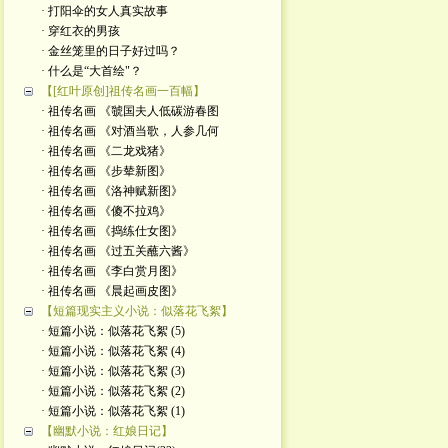
· 打阳伞的女人真实故事
· 穿红衣的男孩
· 金丝笼里的日子好过吗？
· 什么是“大首绘"？
【[红叶原创]祖传名画一百幅】
· 祖传名画 《虢国夫人低碳游春图
· 祖传名画 《对酒当歌，人参几何
· 祖传名画 《二龙戏猪》
· 祖传名画 《步辇新图》
· 祖传名画 《洛神赋新图》
· 祖传名画 《傻不拉鸡》
· 祖传名画 《捣练仕女图》
· 祖传名画 《过五关蘸六酱》
· 祖传名画 《李白赏月图》
· 祖传名画 《晨起画皮图》
【短篇现实主义小说：似落花飞絮】
· 短篇小说：似落花飞絮 (5)
· 短篇小说：似落花飞絮 (4)
· 短篇小说：似落花飞絮 (3)
· 短篇小说：似落花飞絮 (2)
· 短篇小说：似落花飞絮 (1)
【幽默小说：红娘日记】