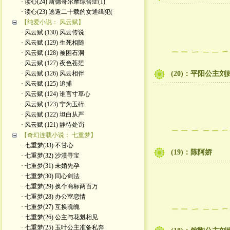
· 读心(24) 斯德哥尔摩综合症(1)
· 读心(23) 逃遁二十载的女通缉犯(
【纯爱小说： 风云赋】
· 风云赋 (130) 风云传说
· 风云赋 (129) 生死相随
· 风云赋 (128) 被困石洞
· 风云赋 (127) 夜色苍茫
· 风云赋 (126) 风云相伴
(20)：平阳公主刘
· 风云赋 (125) 追捕
· 风云赋 (124) 谁言寸草心
· 风云赋 (123) 宁为玉碎
· 风云赋 (122) 坦白从严
· 风云赋 (121) 静待处罚
【奇幻连载小说： 七重梦】
· 七重梦(33) 不甘心
(19)：陈阿娇
· 七重梦(32) 沙漠寻宝
· 七重梦(31) 未婚先孕
· 七重梦(30) 同心剑法
· 七重梦(29) 换个商标两百万
· 七重梦(28) 办公室恋情
· 七重梦(27) 互换魂魄
· 七重梦(26) 公主与花魁相见
· 七重梦(25) 玉叶公主准备私奔