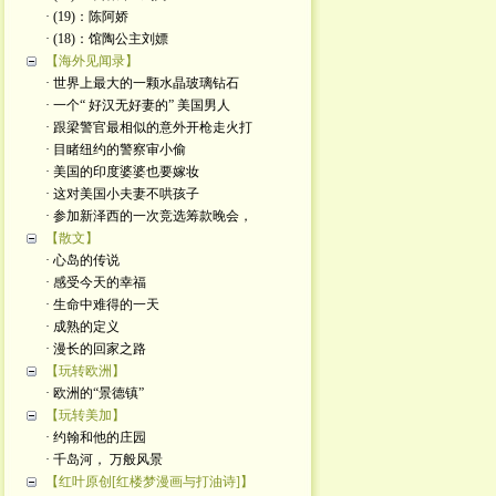
· (19)：陈阿娇
· (18)：馆陶公主刘嫖
【海外见闻录】
· 世界上最大的一颗水晶玻璃钻石
· 一个“ 好汉无好妻的” 美国男人
· 跟梁警官最相似的意外开枪走火打
· 目睹纽约的警察审小偷
· 美国的印度婆婆也要嫁妆
· 这对美国小夫妻不哄孩子
· 参加新泽西的一次竞选筹款晚会，
【散文】
· 心岛的传说
· 感受今天的幸福
· 生命中难得的一天
· 成熟的定义
· 漫长的回家之路
【玩转欧洲】
· 欧洲的“景德镇”
【玩转美加】
· 约翰和他的庄园
· 千岛河， 万般风景
【红叶原创[红楼梦漫画与打油诗]】