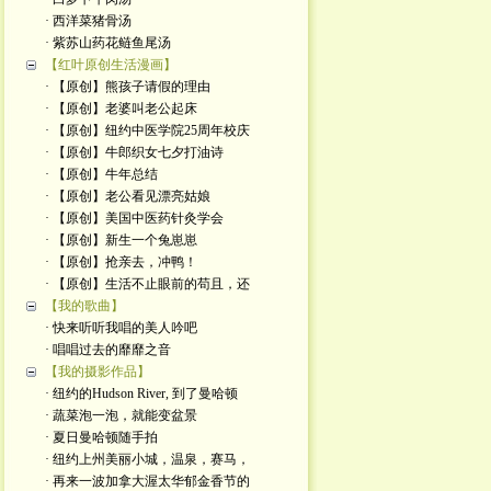
· 西洋菜猪骨汤
· 紫苏山药花鲢鱼尾汤
【红叶原创生活漫画】
· 【原创】熊孩子请假的理由
· 【原创】老婆叫老公起床
· 【原创】纽约中医学院25周年校庆
· 【原创】牛郎织女七夕打油诗
· 【原创】牛年总结
· 【原创】老公看见漂亮姑娘
· 【原创】美国中医药针灸学会
· 【原创】新生一个兔崽崽
· 【原创】抢亲去，冲鸭！
· 【原创】生活不止眼前的苟且，还
【我的歌曲】
· 快来听听我唱的美人吟吧
· 唱唱过去的靡靡之音
【我的摄影作品】
· 纽约的Hudson River, 到了曼哈顿
· 蔬菜泡一泡，就能变盆景
· 夏日曼哈顿随手拍
· 纽约上州美丽小城，温泉，赛马，
· 再来一波加拿大渥太华郁金香节的