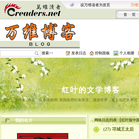
设万维读者为首页
万维
首 页
搜索>>
发表日志
控制面板
个人相册
红叶的文学博客
红叶，女作家, 诗人，业余漫画师, 美国执照针灸医生。漫游世界，看人生悲欢离
网络日志列表 【红叶版中
我的名片
(27) 邛城王太后