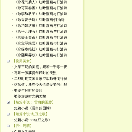
· 《咏花气袭人》红叶漫画与打油诗
· 《咏可卿春困》红叶漫画与打油诗
· 《咏李纨教子》红叶漫画与打油诗
· 《咏香菱学诗》红叶漫画/打油诗
· 《咏巧姐纺绩》红叶漫画与打油诗
· 《咏平儿理妆》红叶漫画与打油诗
· 《咏妙玉奉茶》红叶漫画与打油诗
· 《咏宝琴踏雪》红叶漫画与打油诗
· 《咏探春结社》红叶漫画与打油诗
· 《咏熙凤弄权》红叶漫画与打油诗
【俊男美女】
· 文莱王妃的美照，宛若一千零一夜
· 再晒一张婆婆年轻时的美照
· 二战时期英国皇家空军帅哥飞行员
· 这颜值，放在今天也是妥妥的小鲜
· 婆婆年轻时的美照
· 婆婆穿越时光的美貌
【短篇小说： 雪白的围脖】
· 短篇小说《雪白的围脖》
【短篇小说: 红豆之歌】
· 短篇小说: <<红豆之歌》
【养生药膳】
· 白萝卜牛肉汤