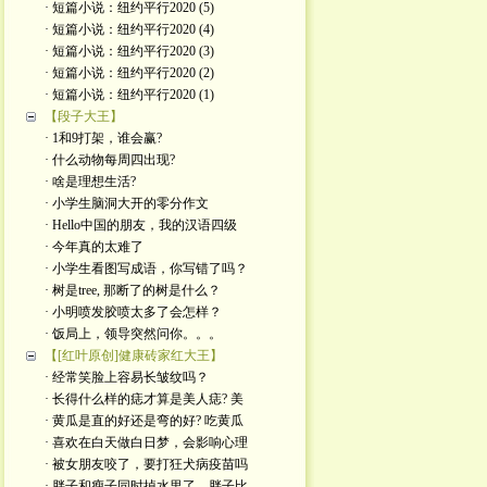
· 短篇小说：纽约平行2020 (5)
· 短篇小说：纽约平行2020 (4)
· 短篇小说：纽约平行2020 (3)
· 短篇小说：纽约平行2020 (2)
· 短篇小说：纽约平行2020 (1)
【段子大王】
· 1和9打架，谁会赢?
· 什么动物每周四出现?
· 啥是理想生活?
· 小学生脑洞大开的零分作文
· Hello中国的朋友，我的汉语四级
· 今年真的太难了
· 小学生看图写成语，你写错了吗？
· 树是tree, 那断了的树是什么？
· 小明喷发胶喷太多了会怎样？
· 饭局上，领导突然问你。。。
【[红叶原创]健康砖家红大王】
· 经常笑脸上容易长皱纹吗？
· 长得什么样的痣才算是美人痣? 美
· 黄瓜是直的好还是弯的好? 吃黄瓜
· 喜欢在白天做白日梦，会影响心理
· 被女朋友咬了，要打狂犬病疫苗吗
· 胖子和瘦子同时掉水里了，胖子比