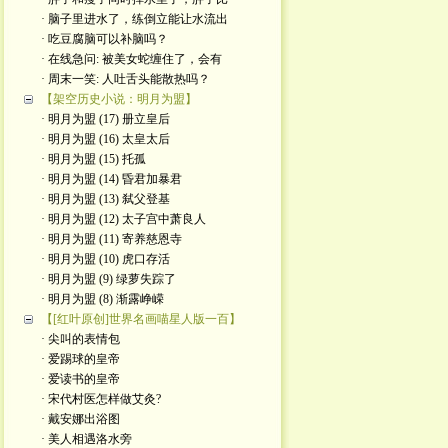
· 脑子里进水了，练倒立能让水流出
· 吃豆腐脑可以补脑吗？
· 在线急问: 被美女蛇缠住了，会有
· 周末一笑: 人吐舌头能散热吗？
【架空历史小说：明月为盟】
· 明月为盟 (17) 册立皇后
· 明月为盟 (16) 太皇太后
· 明月为盟 (15) 托孤
· 明月为盟 (14) 昏君加暴君
· 明月为盟 (13) 弑父登基
· 明月为盟 (12) 太子宫中萧良人
· 明月为盟 (11) 寄养慈恩寺
· 明月为盟 (10) 虎口存活
· 明月为盟 (9) 绿萝失踪了
· 明月为盟 (8) 渐露峥嵘
【[红叶原创]世界名画喵星人版一百】
· 尖叫的表情包
· 爱踢球的皇帝
· 爱读书的皇帝
· ​宋代村医怎样做艾灸?
· 戴安娜出浴图
· 美人相遇洛水旁