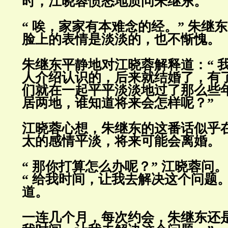
时，江晓蓉愤怒地质问朱继东。
“ 唉，家家有本难念的经。” 朱继
脸上的表情是淡淡的，也不
惭愧。
朱继东平静地对江晓蓉解释道：“ 
人介绍认识的，后来就结婚了，
有
们就在一起平平淡淡地过了那么些
居两地，谁知
道将来会怎样呢？”
江晓蓉心想，朱继东的这番话似乎
太的感情平淡，将来可能会离婚。
“ 那你打算怎么办呢？” 江晓蓉问。
“ 给我时间，让我去解决这个问题
道。
一连几个月，每次约会，朱继东还是