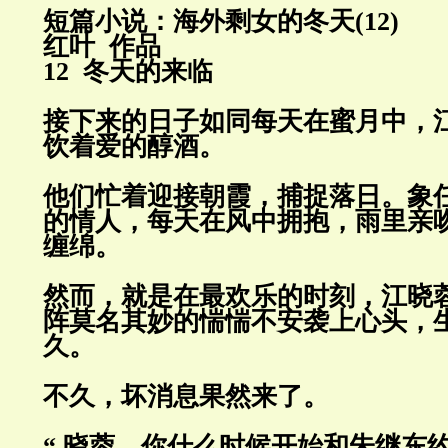
短篇小说：海外剩女的冬天(12)
红叶 作品
12 冬天的来临
接下来的日子如同每天在蜜月中，
饮着爱的醇酒。
他们忙着迎接朝霞，捕捉落日。象
的情人，每天在风中拥抱，雨里
亲
缠绵。
然而，就是在最欢乐的时刻，江晓
阵莫名其妙的惴惴不安袭上心头，
久。
不久，坏消息果然来了。
“ 晓蓉，你什么时候开始和朱继东约