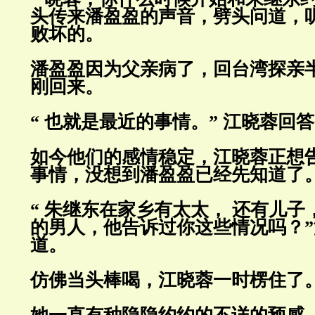
头传来潘盈盈的声音，劈头
问道，
败坏的。
潘盈盈因为父亲病了，回台湾探亲
刚回来。
“ 也就是最近的事情。” 江晓蓉回
如今他们的感情稳定，江晓蓉正想
事情，没想到潘盈盈已经先知道
了
“ 朱继东在家乡有太太， 还有儿
的男人，他告诉过你这些情况
吗？
道。
仿佛当头棒喝，江晓蓉一时楞住了