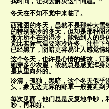
我时间，让我去解决这个问题。”
冬天在不知不觉中来临了。
西雅图的冬天，虽然不是那种大雪
的特别寒冷的冬天，但却是那种
阴
那无所不在的湿冷，能钻到人的身
觉比实际气温要寒冷许多。往往下
已经黑了，阴暗更容易让人感觉情
这个冬天，也许是心情的缘故，江
她穿多少衣服，依然总是感觉浑
身
是从里向外的
。
冷清，孤独，黑暗，这个冬天似乎
头，象无边无际的野草一般蔓延到
每次见面，他们总是反复地争吵，
吵，再和好。