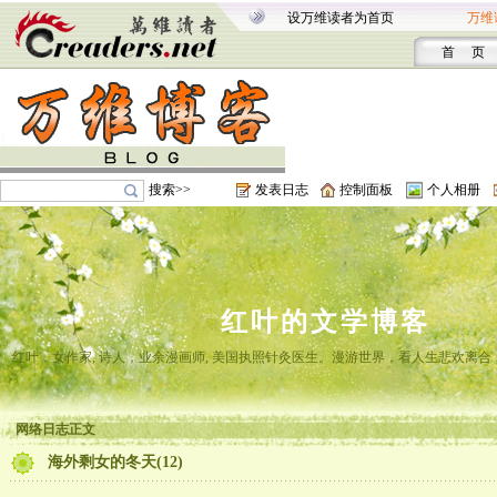
设万维读者为首页
万维
首 页
搜索>>
发表日志
控制面板
个人相册
红叶的文学博客
红叶，女作家, 诗人，业余漫画师, 美国执照针灸医生。漫游世界，看人生悲欢离
网络日志正文
海外剩女的冬天(12)