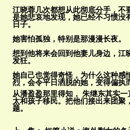
江晓蓉几次都想从此彻底分手，不
是她悲哀地发现，她已经不习惯
没
日子。
她害怕孤独，特别是那漫漫长夜。
想到他将来会回到他妻儿身边，江
发狂
。
她自己也觉得奇怪，为什么这种感
烈，会令平日洒脱的
她，变得偏
执
从潘盈盈那里得知， 朱继东其实一
太和孩子移民。把他们接出来团
聚
题。