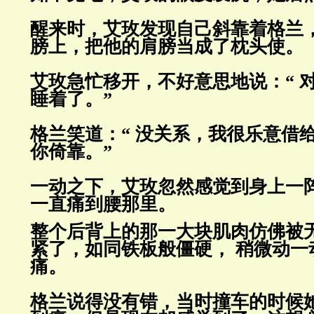
醒来时，艾玫发现自己斜靠着格兰
膀上，把他的肩膀当成了枕头使。
艾玫急忙移开，不好意思地说：“ 
睡着了。”
格兰笑道：“ 没关系，我很乐意借
你倚靠。”
一动之下，艾玫忽然感觉到身上一
一直痛到腰那里。
整个后背上的那一大块肌肉仿佛被
紧了，如同铁板般僵硬， 稍微动一
痛。
格兰说得没有错，当时撞车的时候