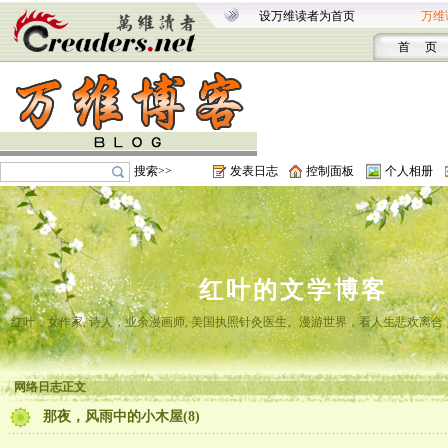
设万维读者为首页
万维
首 页
搜索>>
发表日志
控制面板
个人相册
红叶的文学博客
红叶，女作家, 诗人，业余漫画师, 美国执照针灸医生。漫游世界，看人生悲欢离
网络日志正文
那夜，风雨中的小木屋(8)