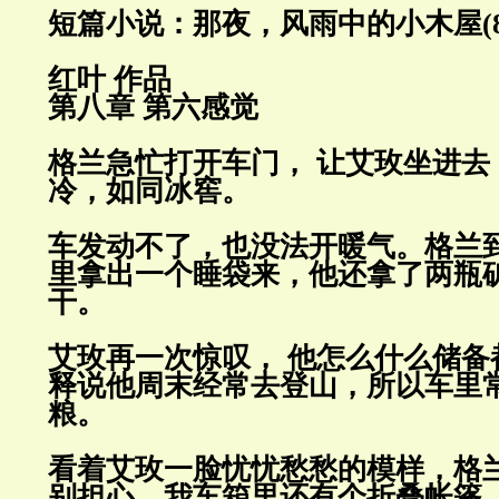
短篇小说：那夜，风雨中的小木屋(8
红叶 作品
第八章 第六感觉
格兰急忙打开车门， 让艾玫坐进去
冷，如同冰窖。
车发动不了，也没法开暖气。格兰
里拿出一个睡袋来，他还拿了两瓶
干。
艾玫再一次惊叹， 他怎么什么储备
释说他周末经常去登山，所以车里
粮。
看着艾玫一脸忧忧愁愁的模样，格
别担心，我车箱里还有个折叠帐篷