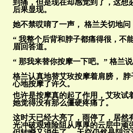
到痛，但是现在却感觉到了，这想
后果显现。
她不禁哎唷了一声， 格兰关切地问：
“ 我整个后背和脖子都痛得很，不能
眉回答道。
“ 那我来替你按摩一下吧。” 格兰
格兰认真地替艾玫按摩着肩膀， 脖
心地按摩了许久。
也许是按摩真的起了作用，艾玫试
她觉得没有那么僵硬疼痛了。
这时天已经大亮了，雨停了，居然
光冲破艰难险阻从厚厚的云层中顽
但转瞬又消失了， 天空仍然是阴沉