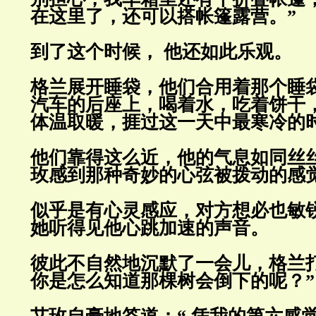
在这里了，还可以搭帐篷露营。”
到了这个时候， 他还如此乐观
。
格兰展开睡袋，他们合用着那个睡
汽车的后座上，喝着水，吃着饼干
体温取暖，捱过这一天中最寒冷的
他们靠得这么近，他的气息如同丝
玫感到那种奇妙的心弦被拨动的感
似乎是有心灵感应，对方想必也敏
她听得见他心跳加速的声音。
彼此不自然地沉默了一会儿，格兰
你是怎么知道那棵树会倒下的呢？”