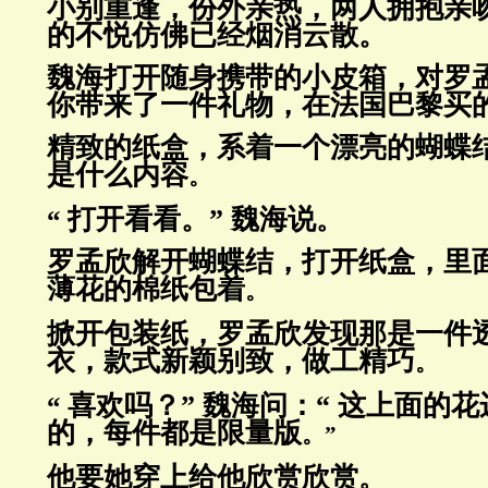
小别重逢，份外亲热，两人拥抱亲
的不
悦仿佛已经烟消云散
。
魏海打开随身携带的小皮箱，对罗孟
你带
来了一件礼物，在法国巴黎
买
精致的纸盒，系着一个漂亮的蝴蝶结
是什
么内容
。
打开看看。” 魏海说
“
。
罗孟欣解开蝴蝶结，打开纸盒，里
薄花
的棉纸包着
。
掀开包装纸，罗孟欣发现那是一件
衣，款
式新颖别致，做工精巧
。
喜欢吗？” 魏海问：“ 这上面的
“
的，每
件都是限量版
。”
他要她穿上给他欣赏欣赏
。