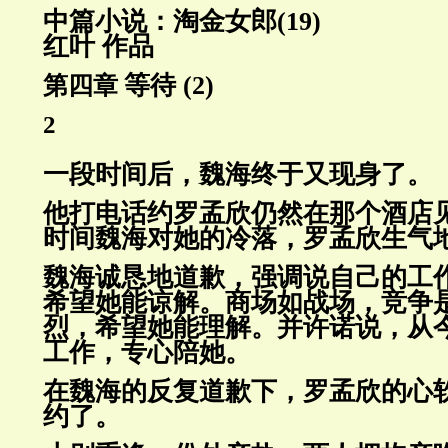
中篇小说：淘金女郎(19)
红叶 作品
等待 (2)
第四章
2
一段时间后，魏海终于又现身了
。
他打电话约罗孟欣仍然在那个酒店
时间
魏海对她的冷落，罗孟欣生
气
魏海诚恳地道歉，强调说自己的工
希望
她能谅解。商场如战场，竞
争
烈，希望
她能理解。并许诺说，从
工作，专心陪
她
。
在魏海的反复道歉下，罗孟欣的心软
约
了
。