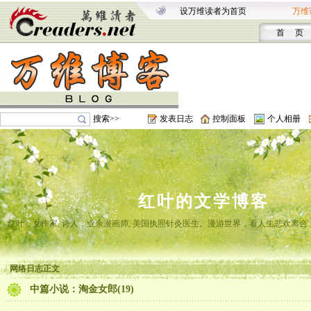
设万维读者为首页
万维
首 页
搜索>>
发表日志
控制面板
个人相册
红叶的文学博客
红叶，女作家, 诗人，业余漫画师, 美国执照针灸医生。漫游世界，看人生悲欢离
网络日志正文
中篇小说：淘金女郎(19)