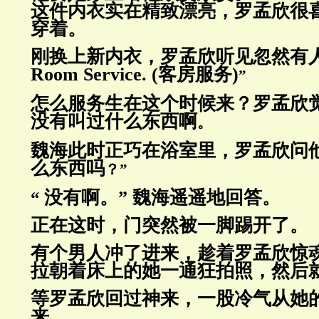
这件内衣实在精致漂亮，罗孟欣很
穿
着。
刚换上新内衣，罗孟欣听见忽然有
Room Service. (客房服务
)
”
怎么服务生在这个时候来？罗孟欣
没有
叫过什么东西啊
。
魏海此时正巧在浴室里，罗孟欣问他
么东
西吗
？”
没有啊。” 魏海遥遥地回答
“
。
正在这时，门突然被一脚踢开了
。
有个男人冲了进来，趁着罗孟欣惊
拉朝
着床上的她一通狂拍照，然
后
等罗孟欣回过神来，一股冷气从她
来
。