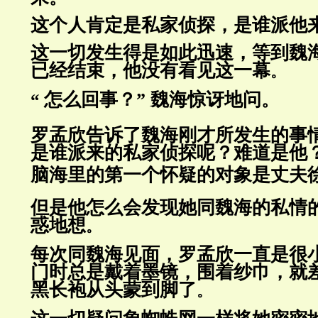
这个人肯定是私家侦探，是谁派他
这一切发生得是如此迅速，等到魏
已经
结束，他没有看见这一幕
。
怎么回事？” 魏海惊讶地问
“
。
罗孟欣告诉了魏海刚才所发生的事
是谁派来的私家侦探呢？难道是他
脑海
里的第一个怀疑的对象是丈
夫
但是他怎么会发现她同魏海的私情
惑地
想
。
每次同魏海见面，罗孟欣一直是很
门时
总是戴着墨镜，围着纱巾，
就
黑长袍从
头蒙到脚了
。