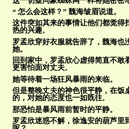
这一切疑问象蜘蛛网一样将她密密
怎么会这样？” 魏海皱眉说道
“
。
这件突如其来的事情让他们都觉得扫
热的
兴趣
。
罗孟欣穿好衣服就告辞了，魏海也
她
。
回到家中，罗孟欣心虚得简直不敢
更害
怕面对丈夫
。
她等待着一场狂风暴雨的来临
。
但是整晚丈夫的神色很平静，在饭
的，对
她的态度也一如既往
。
那恐怕是暴风雨前暂时的平静
。
罗孟欣迷惑不解，徐逸安的葫芦里
呢
？