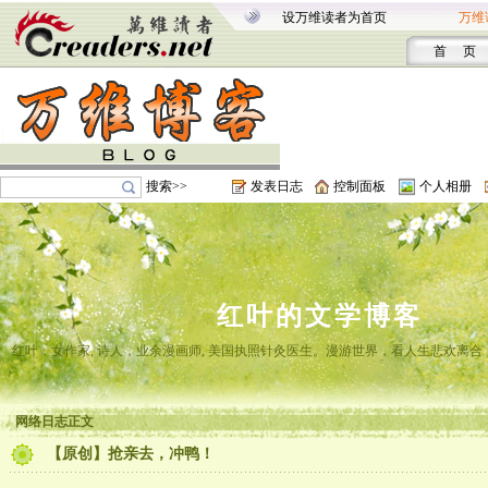
设万维读者为首页
万维
首 页
搜索>>
发表日志
控制面板
个人相册
红叶的文学博客
红叶，女作家, 诗人，业余漫画师, 美国执照针灸医生。漫游世界，看人生悲欢离
网络日志正文
【原创】抢亲去，冲鸭！