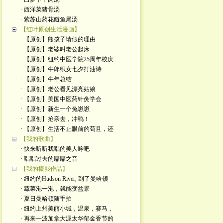
· 西洋菜猪骨汤
· 紫苏山药花鲢鱼尾汤
【红叶原创生活漫画】
· 【原创】熊孩子请假的理由
· 【原创】老婆叫老公起床
· 【原创】纽约中医学院25周年校庆
· 【原创】牛郎织女七夕打油诗
· 【原创】牛年总结
· 【原创】老公看见漂亮姑娘
· 【原创】美国中医药针灸学会
· 【原创】新生一个兔崽崽
· 【原创】抢亲去，冲鸭！
· 【原创】生活不止眼前的苟且，还
【我的歌曲】
· 快来听听我唱的美人吟吧
· 唱唱过去的靡靡之音
【我的摄影作品】
· 纽约的Hudson River, 到了曼哈顿
· 蔬菜泡一泡，就能变盆景
· 夏日曼哈顿随手拍
· 纽约上州美丽小城，温泉，赛马，
· 再来一波加拿大渥太华郁金香节的