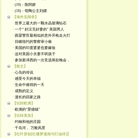
· (19)：陈阿娇
· (18)：馆陶公主刘嫖
【海外见闻录】
· 世界上最大的一颗水晶玻璃钻石
· 一个“ 好汉无好妻的” 美国男人
· 跟梁警官最相似的意外开枪走火打
· 目睹纽约的警察审小偷
· 美国的印度婆婆也要嫁妆
· 这对美国小夫妻不哄孩子
· 参加新泽西的一次竞选筹款晚会，
【散文】
· 心岛的传说
· 感受今天的幸福
· 生命中难得的一天
· 成熟的定义
· 漫长的回家之路
【玩转欧洲】
· 欧洲的“景德镇”
【玩转美加】
· 约翰和他的庄园
· 千岛河， 万般风景
【红叶原创[红楼梦漫画与打油诗]】