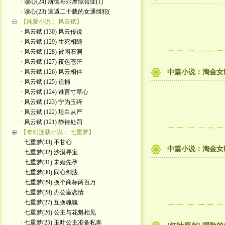
· 读心(24) 斯德哥尔摩综合症(1)
· 读心(23) 逃遁二十载的女通缉犯(
【纯爱小说： 风云赋】
· 风云赋 (130) 风云传说
· 风云赋 (129) 生死相随
· 风云赋 (128) 被困石洞
· 风云赋 (127) 夜色苍茫
· 风云赋 (126) 风云相伴
中篇小说：淘金女郎
· 风云赋 (125) 追捕
· 风云赋 (124) 谁言寸草心
· 风云赋 (123) 宁为玉碎
· 风云赋 (122) 坦白从严
· 风云赋 (121) 静待处罚
【奇幻连载小说： 七重梦】
· 七重梦(33) 不甘心
中篇小说：淘金女郎
· 七重梦(32) 沙漠寻宝
· 七重梦(31) 未婚先孕
· 七重梦(30) 同心剑法
· 七重梦(29) 换个商标两百万
· 七重梦(28) 办公室恋情
· 七重梦(27) 互换魂魄
· 七重梦(26) 公主与花魁相见
· 七重梦(25) 玉叶公主准备私奔