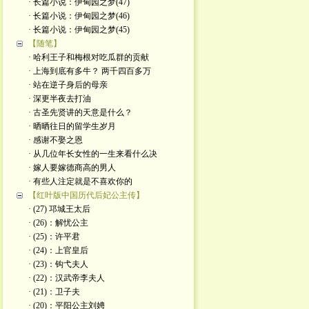
· 长篇小说：伊甸园之梦(47)
· 长篇小说：伊甸园之梦(46)
· 长篇小说：伊甸园之梦(45)
【随笔】
· 哈利王子和梅根对吃瓜群的贡献
· 上海到底有多牛？ 两千四百多万
· 站在逆子身后的母亲
· 深更半夜去打油
· 古圣先贤讲的天意是什么？
· 晒晒往日的留学生岁月
· 感谢不娶之恩
· 从几位年长女性的一生来看什么决
· 嫁人要嫁德商高的男人
· 有些人注定就是不喜欢你的
【红叶版中国历代后妃公主传】
· (27) 邛城王太后
· (26)：解忧公主
· (25)：许平君
· (24)：上官皇后
· (23)：钩弋夫人
· (22)：汉武帝李夫人
· (21)：卫子夫
· (20)：平阳公主刘娉