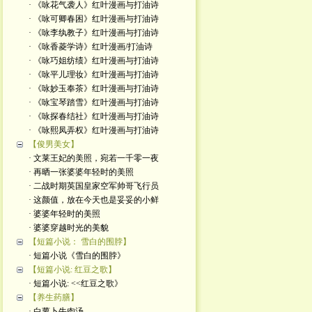
· 《咏花气袭人》红叶漫画与打油诗
· 《咏可卿春困》红叶漫画与打油诗
· 《咏李纨教子》红叶漫画与打油诗
· 《咏香菱学诗》红叶漫画/打油诗
· 《咏巧姐纺绩》红叶漫画与打油诗
· 《咏平儿理妆》红叶漫画与打油诗
· 《咏妙玉奉茶》红叶漫画与打油诗
· 《咏宝琴踏雪》红叶漫画与打油诗
· 《咏探春结社》红叶漫画与打油诗
· 《咏熙凤弄权》红叶漫画与打油诗
【俊男美女】
· 文莱王妃的美照，宛若一千零一夜
· 再晒一张婆婆年轻时的美照
· 二战时期英国皇家空军帅哥飞行员
· 这颜值，放在今天也是妥妥的小鲜
· 婆婆年轻时的美照
· 婆婆穿越时光的美貌
【短篇小说： 雪白的围脖】
· 短篇小说《雪白的围脖》
【短篇小说: 红豆之歌】
· 短篇小说: <<红豆之歌》
【养生药膳】
· 白萝卜牛肉汤