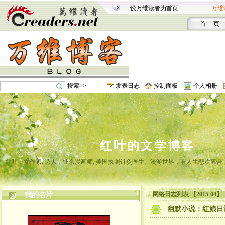
设万维读者为首页
万维
首 页
搜索>>
发表日志
控制面板
个人相册
红叶的文学博客
红叶，女作家, 诗人，业余漫画师, 美国执照针灸医生。漫游世界，看人生悲欢离
网络日志列表 【2015-04】
我的名片
幽默小说：红娘日记