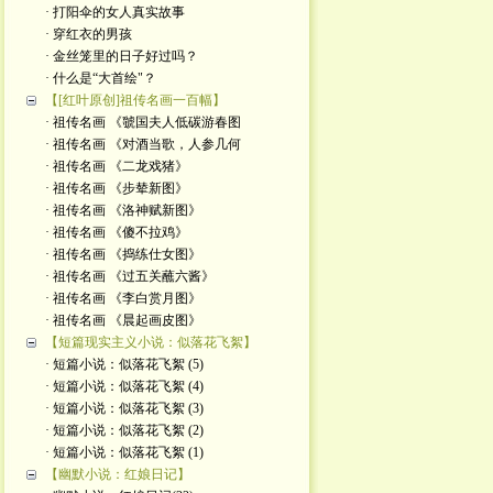
· 打阳伞的女人真实故事
· 穿红衣的男孩
· 金丝笼里的日子好过吗？
· 什么是“大首绘"？
【[红叶原创]祖传名画一百幅】
· 祖传名画 《虢国夫人低碳游春图
· 祖传名画 《对酒当歌，人参几何
· 祖传名画 《二龙戏猪》
· 祖传名画 《步辇新图》
· 祖传名画 《洛神赋新图》
· 祖传名画 《傻不拉鸡》
· 祖传名画 《捣练仕女图》
· 祖传名画 《过五关蘸六酱》
· 祖传名画 《李白赏月图》
· 祖传名画 《晨起画皮图》
【短篇现实主义小说：似落花飞絮】
· 短篇小说：似落花飞絮 (5)
· 短篇小说：似落花飞絮 (4)
· 短篇小说：似落花飞絮 (3)
· 短篇小说：似落花飞絮 (2)
· 短篇小说：似落花飞絮 (1)
【幽默小说：红娘日记】