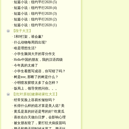
· 短篇小说：纽约平行2020 (5)
· 短篇小说：纽约平行2020 (4)
· 短篇小说：纽约平行2020 (3)
· 短篇小说：纽约平行2020 (2)
· 短篇小说：纽约平行2020 (1)
【段子大王】
· 1和9打架，谁会赢?
· 什么动物每周四出现?
· 啥是理想生活?
· 小学生脑洞大开的零分作文
· Hello中国的朋友，我的汉语四级
· 今年真的太难了
· 小学生看图写成语，你写错了吗？
· 树是tree, 那断了的树是什么？
· 小明喷发胶喷太多了会怎样？
· 饭局上，领导突然问你。。。
【[红叶原创]健康砖家红大王】
· 经常笑脸上容易长皱纹吗？
· 长得什么样的痣才算是美人痣? 美
· 黄瓜是直的好还是弯的好? 吃黄瓜
· 喜欢在白天做白日梦，会影响心理
· 被女朋友咬了，要打狂犬病疫苗吗
· 胖子和瘦子同时掉水里了，胖子比