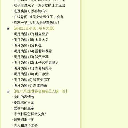
· 脑子里进水了，练倒立能让水流出
· 吃豆腐脑可以补脑吗？
· 在线急问: 被美女蛇缠住了，会有
· 周末一笑: 人吐舌头能散热吗？
【架空历史小说：明月为盟】
· 明月为盟 (17) 册立皇后
· 明月为盟 (16) 太皇太后
· 明月为盟 (15) 托孤
· 明月为盟 (14) 昏君加暴君
· 明月为盟 (13) 弑父登基
· 明月为盟 (12) 太子宫中萧良人
· 明月为盟 (11) 寄养慈恩寺
· 明月为盟 (10) 虎口存活
· 明月为盟 (9) 绿萝失踪了
· 明月为盟 (8) 渐露峥嵘
【[红叶原创]世界名画喵星人版一百】
· 尖叫的表情包
· 爱踢球的皇帝
· 爱读书的皇帝
· ​宋代村医怎样做艾灸?
· 戴安娜出浴图
· 美人相遇洛水旁