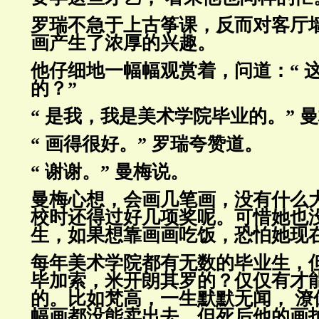
罗瑞不急于上古筝课，反而对客厅
画产生了浓厚的兴趣。
他仔细地一幅幅观赏着，问道：“ 
的？”
“ 是我，我是美术学院毕业的。” 
“ 画得很好。” 罗瑞夸赞道。
“ 谢谢。” 曼梅说。
曼梅心想，会画几笔画，没有什
么
校时还得过好几项奖呢。可惜她
也
生，如果想靠画画吃饭，恐怕她现
每年美术学院都有无数的毕业生，
毕加索，米开朗其罗的？仅仅有
才
的。比如梵高，一生默默无闻， 潦
幅画都没能卖出
去，但死后他的画