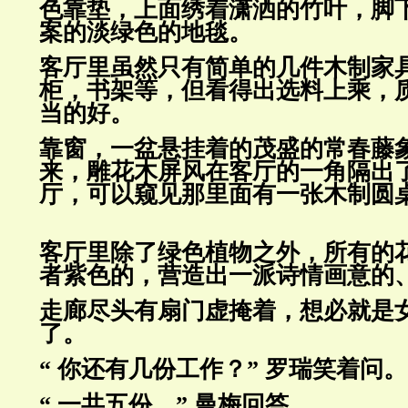
色靠垫，上面绣着潇洒的竹叶，脚
案的淡绿色的地毯。
客厅里虽然只有简单的几件木制家
柜，书架等，但看得出选料上乘，
当的好。
靠窗，一盆悬挂着的茂盛的常春藤
来，雕花木屏风在客厅的一角隔
出
厅，可以窥见那里面有一张木制圆
客厅里除了绿色植物之外，所有的
者紫色的，营造出一派诗情画意
的
走廊尽头有扇门虚掩着，想必就是
了。
“ 你还有几份工作？” 罗瑞笑着问。
“ 一共五份。” 曼梅回答。