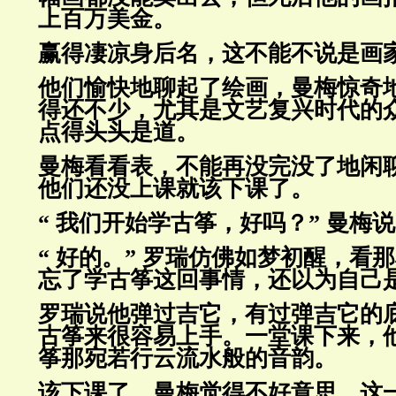
上百万美金。
赢得凄凉身后名，这不能不说是画
他们愉快地聊起了绘画，曼梅惊奇
得还不少，尤其是文艺复兴时
代的
点得头头是道。
曼梅看看表，不能再没完没了地闲
他们还没上课就该下课了。
“ 我们开始学古筝，好吗？” 曼梅
“ 好的。” 罗瑞仿佛如梦初醒，看
忘了学古筝这回事情，还以
为自己
罗瑞说他弹过吉它，有过弹吉它的
古筝来很容易上手。一堂课下来，
筝那宛若行云流水般的音韵。
该下课了，曼梅觉得不好意思，这