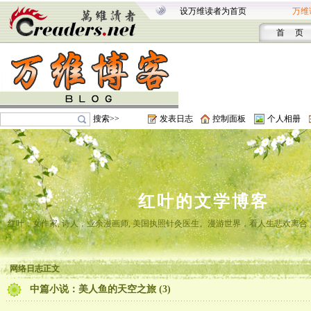
设万维读者为首页
万维
首 页
搜索>>
发表日志
控制面板
个人相册
红叶的文学博客
红叶，女作家, 诗人，业余漫画师, 美国执照针灸医生。漫游世界，看人生悲欢离
网络日志正文
中篇小说：美人鱼的天空之旅 (3)