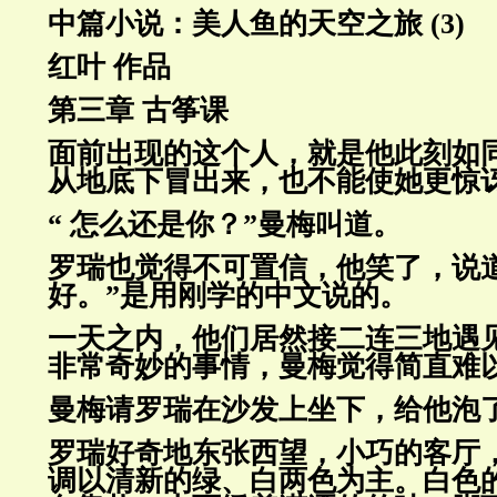
中篇小说：美人鱼的天空之旅 (3)
红叶 作品
第三章 古筝课
面前出现的这个人，就是他此刻如
从地底下冒出来，也不能使她更
惊
“ 怎么还是你？”曼梅叫道。
罗瑞也觉得不可置信，他笑了，说道
好。”是用刚学的中文说的。
一天之内，他们居然接二连三地遇
非常奇妙的事情，曼梅觉得简直
难
曼梅请罗瑞在沙发上坐下，给他泡
罗瑞好奇地东张西望，小巧的客厅
调以清新的绿、白两色为主。白色