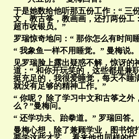
于是她数给他听那五份工作：“ 三
文，教古筝，教画画，还打两份工
超市收银员。”
罗瑞惊奇地问：“ 那你怎么有时间
“ 我象鱼一样不用睡
觉。” 曼梅说。
见罗瑞脸上露出疑惑不解，惊讶的
道：“ 和你开玩笑的，这些都是
兼
挺充足的，我很爱睡觉，每天不睡
就没有足够的
精神工作。”
“ 你呢？ 除了学习中文和古筝之外
么？”曼梅问。
“ 还学功夫、跆拳道。” 罗瑞回答。
曼梅心想，除了兼顾学业，图书馆
要学这些才艺， 看来他也同样
的忙