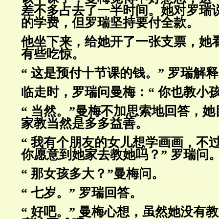
差不多占去了一半时间。她对罗
瑞
的学费，但罗瑞坚持要付全款。
他坐下来，给她开了一张支票，她
有些吃惊。
“ 这是预付十节课的钱。” 罗瑞解
临走时，罗瑞问曼梅：“ 你也教小
“ 当然。”曼梅不加思索地回答，
家教当然是多多益善。
“ 我有个朋友的女儿想学画画，不
你愿意到她家去教她吗？” 罗
瑞问
“ 那女孩多大？”曼梅问。
“ 七岁。” 罗瑞回答。
“ 好吧。” 曼梅心想，虽然她没有