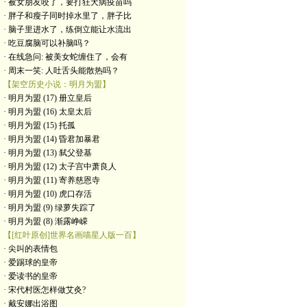
· 被女朋友咬了，要打狂犬病疫苗吗
· 胖子和瘦子同时掉水里了，胖子比
· 脑子里进水了，练倒立能让水流出
· 吃豆腐脑可以补脑吗？
· 在线急问: 被美女蛇缠住了，会有
· 周末一笑: 人吐舌头能散热吗？
【架空历史小说：明月为盟】
· 明月为盟 (17) 册立皇后
· 明月为盟 (16) 太皇太后
· 明月为盟 (15) 托孤
· 明月为盟 (14) 昏君加暴君
· 明月为盟 (13) 弑父登基
· 明月为盟 (12) 太子宫中萧良人
· 明月为盟 (11) 寄养慈恩寺
· 明月为盟 (10) 虎口存活
· 明月为盟 (9) 绿萝失踪了
· 明月为盟 (8) 渐露峥嵘
【[红叶原创]世界名画喵星人版一百】
· 尖叫的表情包
· 爱踢球的皇帝
· 爱读书的皇帝
· ​宋代村医怎样做艾灸?
· 戴安娜出浴图