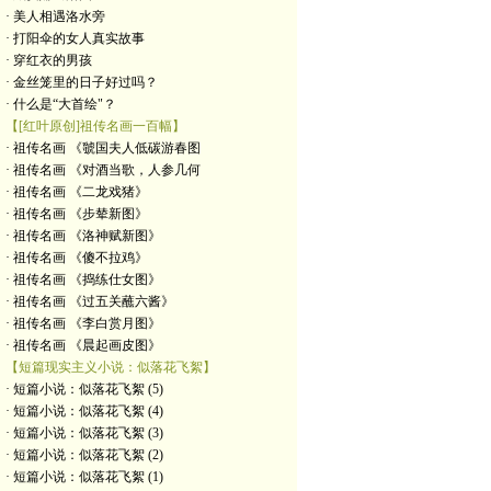
· 美人相遇洛水旁
· 打阳伞的女人真实故事
· 穿红衣的男孩
· 金丝笼里的日子好过吗？
· 什么是“大首绘"？
【[红叶原创]祖传名画一百幅】
· 祖传名画 《虢国夫人低碳游春图
· 祖传名画 《对酒当歌，人参几何
· 祖传名画 《二龙戏猪》
· 祖传名画 《步辇新图》
· 祖传名画 《洛神赋新图》
· 祖传名画 《傻不拉鸡》
· 祖传名画 《捣练仕女图》
· 祖传名画 《过五关蘸六酱》
· 祖传名画 《李白赏月图》
· 祖传名画 《晨起画皮图》
【短篇现实主义小说：似落花飞絮】
· 短篇小说：似落花飞絮 (5)
· 短篇小说：似落花飞絮 (4)
· 短篇小说：似落花飞絮 (3)
· 短篇小说：似落花飞絮 (2)
· 短篇小说：似落花飞絮 (1)