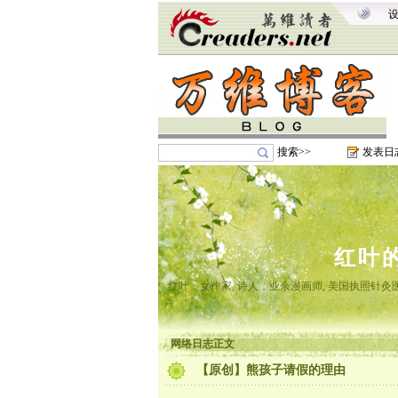
搜索>>
发表日
红叶
红叶，女作家, 诗人，业余漫画师, 美国执照针
网络日志正文
【原创】熊孩子请假的理由