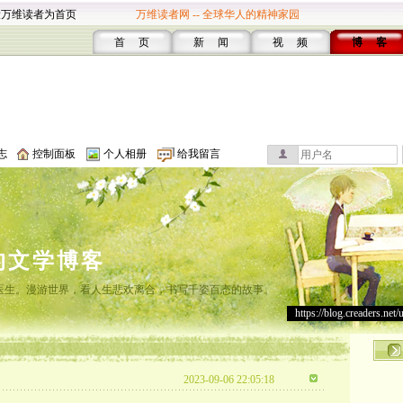
设万维读者为首页
万维读者网 -- 全球华人的精神家园
首 页
新 闻
视 频
博 客
志
控制面板
个人相册
给我留言
的文学博客
灸医生。漫游世界，看人生悲欢离合，书写千姿百态的故事。
https://blog.creaders.net/
2023-09-06 22:05:18