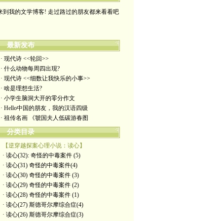
来到我的文学博客! 走过路过的朋友都来看看吧
最新发布
· 现代诗 <<轮回>>
· 什么动物每周四出现?
· 现代诗 <<细数让我快乐的小事>>
· 啥是理想生活?
· 小学生脑洞大开的零分作文
· Hello中国的朋友，我的汉语四级
· 祖传名画 《虢国夫人低碳游春图
分类目录
【逆穿越探案心理小说：读心】
· 读心(32): 奇怪的中毒案件 (5)
· 读心(31) 奇怪的中毒案件(4)
· 读心(30) 奇怪的中毒案件 (3)
· 读心(29) 奇怪的中毒案件 (2)
· 读心(28) 奇怪的中毒案件 (1)
· 读心(27) 斯德哥尔摩综合症(4)
· 读心(26) 斯德哥尔摩综合症(3)