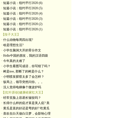
· 短篇小说：纽约平行2020 (6)
· 短篇小说：纽约平行2020 (5)
· 短篇小说：纽约平行2020 (4)
· 短篇小说：纽约平行2020 (3)
· 短篇小说：纽约平行2020 (2)
· 短篇小说：纽约平行2020 (1)
【段子大王】
· 什么动物每周四出现?
· 啥是理想生活?
· 小学生脑洞大开的零分作文
· Hello中国的朋友，我的汉语四级
· 今年真的太难了
· 小学生看图写成语，你写错了吗？
· 树是tree, 那断了的树是什么？
· 小明喷发胶喷太多了会怎样？
· 饭局上，领导突然问你。。。
· 没人觉得电梯像个微波炉吗
【[红叶原创]健康砖家红大王】
· 经常笑脸上容易长皱纹吗？
· 长得什么样的痣才算是美人痣? 美
· 黄瓜是直的好还是弯的好? 吃黄瓜
· 喜欢在白天做白日梦，会影响心理