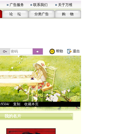
广告服务
联系我们
关于万维
论 坛
分类广告
购 物
帮助
退出
u/9504/
>
复制
>
收藏本页
我的名片