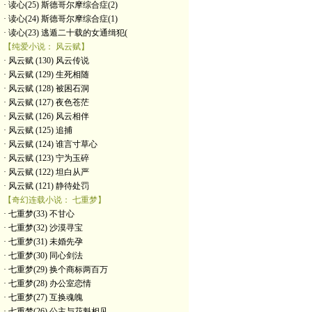
· 读心(25) 斯德哥尔摩综合症(2)
· 读心(24) 斯德哥尔摩综合症(1)
· 读心(23) 逃遁二十载的女通缉犯(
【纯爱小说： 风云赋】
· 风云赋 (130) 风云传说
· 风云赋 (129) 生死相随
· 风云赋 (128) 被困石洞
· 风云赋 (127) 夜色苍茫
· 风云赋 (126) 风云相伴
· 风云赋 (125) 追捕
· 风云赋 (124) 谁言寸草心
· 风云赋 (123) 宁为玉碎
· 风云赋 (122) 坦白从严
· 风云赋 (121) 静待处罚
【奇幻连载小说： 七重梦】
· 七重梦(33) 不甘心
· 七重梦(32) 沙漠寻宝
· 七重梦(31) 未婚先孕
· 七重梦(30) 同心剑法
· 七重梦(29) 换个商标两百万
· 七重梦(28) 办公室恋情
· 七重梦(27) 互换魂魄
· 七重梦(26) 公主与花魁相见