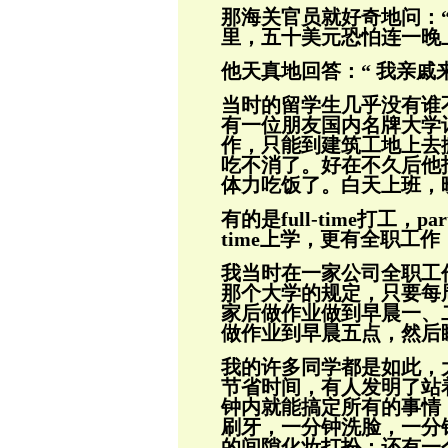
那海关官员就好奇
地问：
里，五十美
元恐怕连一晚
他天真地回答：“ 我亲戚
当时的留学生几乎没有谁
有一位朋友国内
名牌大学
作，只能到建筑工地上去
吃不消了。好在不久后他
体力吃饭了。白天上班，
有的是full-time打工，par
time上学，
更有全职工作
我当时在一家公司全职工
那个大学的规定，
只要每
家后做作业做到早晨一、
做作业到早晨五
点，然后
我的许多同学都是如此，
节省时间，有人
发明了站
钟内就能搞定所有的事情
刷牙，一分钟洗脸，一分
的间隙化妆打扮；
还有一