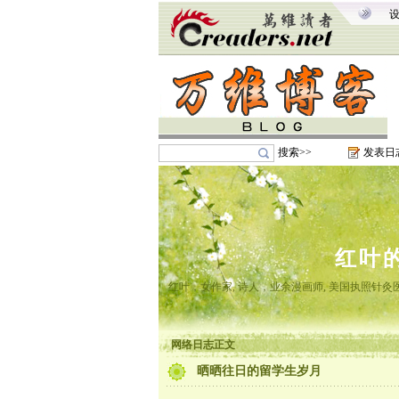
搜索>>
发表日
红叶
红叶，女作家, 诗人，业余漫画师, 美国执照针
网络日志正文
晒晒往日的留学生岁月