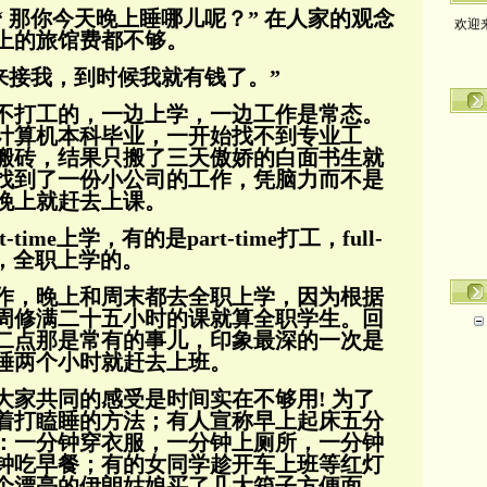
欢迎
“ 那你今天晚上睡哪儿呢？” 在人家的观念
上的旅馆费都不够。
来接我，到时候我就有钱了。”
不打工的，一边上学，一边工作是常态。
计算机本科毕业，一开始找不到专业工
搬砖，
结果只搬了三天傲娇的白面书生就
找到了一份小公司的工
作，凭脑力而不是
晚上就赶去上课。
t-time上学，有的是part-time打工，full-
，全职上学的。
作，晚上和周末都去全职上学，因为根据
周修满二十五小时的课就算全职学生。
回
二点那是常有的事儿，印象最深的一次是
睡两个小时就赶去上班。
大家共同的感受是时间实在不够用! 为了
着打瞌睡的方法；有人宣称早上起床五分
：一分
钟穿衣服，一分钟上厕所，一分钟
钟吃早餐；
有的女同
学趁开车上班等红灯
个漂亮的伊朗姑娘买了几大箱子方
便
面，