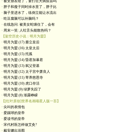
· 被女朋友咬了，要打狂犬病疫苗吗
· 胖子和瘦子同时掉水里了，胖子比
· 脑子里进水了，练倒立能让水流出
· 吃豆腐脑可以补脑吗？
· 在线急问: 被美女蛇缠住了，会有
· 周末一笑: 人吐舌头能散热吗？
【架空历史小说：明月为盟】
· 明月为盟 (17) 册立皇后
· 明月为盟 (16) 太皇太后
· 明月为盟 (15) 托孤
· 明月为盟 (14) 昏君加暴君
· 明月为盟 (13) 弑父登基
· 明月为盟 (12) 太子宫中萧良人
· 明月为盟 (11) 寄养慈恩寺
· 明月为盟 (10) 虎口存活
· 明月为盟 (9) 绿萝失踪了
· 明月为盟 (8) 渐露峥嵘
【[红叶原创]世界名画喵星人版一百】
· 尖叫的表情包
· 爱踢球的皇帝
· 爱读书的皇帝
· ​宋代村医怎样做艾灸?
· 戴安娜出浴图