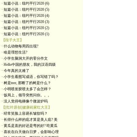
· 短篇小说：纽约平行2020 (6)
· 短篇小说：纽约平行2020 (5)
· 短篇小说：纽约平行2020 (4)
· 短篇小说：纽约平行2020 (3)
· 短篇小说：纽约平行2020 (2)
· 短篇小说：纽约平行2020 (1)
【段子大王】
· 什么动物每周四出现?
· 啥是理想生活?
· 小学生脑洞大开的零分作文
· Hello中国的朋友，我的汉语四级
· 今年真的太难了
· 小学生看图写成语，你写错了吗？
· 树是tree, 那断了的树是什么？
· 小明喷发胶喷太多了会怎样？
· 饭局上，领导突然问你。。。
· 没人觉得电梯像个微波炉吗
【[红叶原创]健康砖家红大王】
· 经常笑脸上容易长皱纹吗？
· 长得什么样的痣才算是美人痣? 美
· 黄瓜是直的好还是弯的好? 吃黄瓜
· 喜欢在白天做白日梦，会影响心理