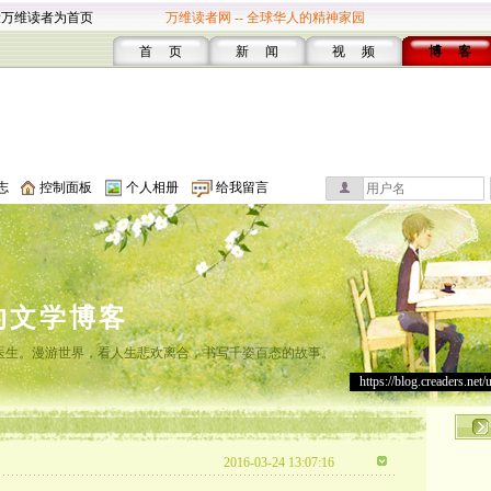
设万维读者为首页
万维读者网 -- 全球华人的精神家园
首 页
新 闻
视 频
博 客
志
控制面板
个人相册
给我留言
的文学博客
灸医生。漫游世界，看人生悲欢离合，书写千姿百态的故事。
https://blog.creaders.net/
2016-03-24 13:07:16