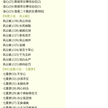
· 读心(25) 斯德哥尔摩综合症(2)
· 读心(24) 斯德哥尔摩综合症(1)
· 读心(23) 逃遁二十载的女通缉犯(
【纯爱小说： 风云赋】
· 风云赋 (130) 风云传说
· 风云赋 (129) 生死相随
· 风云赋 (128) 被困石洞
· 风云赋 (127) 夜色苍茫
· 风云赋 (126) 风云相伴
· 风云赋 (125) 追捕
· 风云赋 (124) 谁言寸草心
· 风云赋 (123) 宁为玉碎
· 风云赋 (122) 坦白从严
· 风云赋 (121) 静待处罚
【奇幻连载小说： 七重梦】
· 七重梦(33) 不甘心
· 七重梦(32) 沙漠寻宝
· 七重梦(31) 未婚先孕
· 七重梦(30) 同心剑法
· 七重梦(29) 换个商标两百万
· 七重梦(28) 办公室恋情
· 七重梦(27) 互换魂魄
· 七重梦(26) 公主与花魁相见