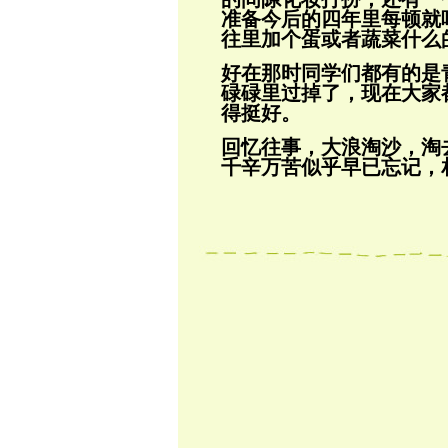
准备今后的四年里每顿就
往里加个蛋
或者蔬菜什么
好在那时同学们都有的是
碌碌里过掉了，
现在大家
得挺好。
回忆往事，大浪淘沙，淘
千辛万苦似乎
早已忘记，