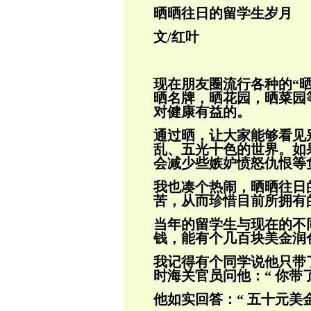
晒晒往日的留学生岁月
文/红叶
现在朋友圈流行各种的“
晒名牌，晒
花园，晒菜园
对健康有益的。
通过晒，让大家能够看见
乱、五光十色的世
界。如
会减少些嫉妒愤怒仇恨等
我也凑个热闹，晒晒往日
苦，从而珍惜目前
所拥有
当年的留学生与现在的不
钱，能有个几百
块美金润
我记得有个同学说他只带
时海关官员问他：
“ 你带
他如实回答：“ 五十元美