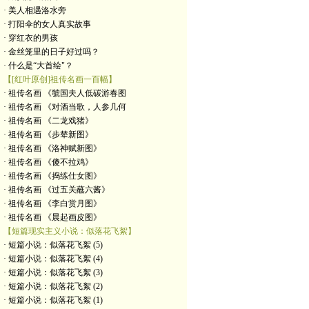
· 美人相遇洛水旁
· 打阳伞的女人真实故事
· 穿红衣的男孩
· 金丝笼里的日子好过吗？
· 什么是“大首绘"？
【[红叶原创]祖传名画一百幅】
· 祖传名画 《虢国夫人低碳游春图
· 祖传名画 《对酒当歌，人参几何
· 祖传名画 《二龙戏猪》
· 祖传名画 《步辇新图》
· 祖传名画 《洛神赋新图》
· 祖传名画 《傻不拉鸡》
· 祖传名画 《捣练仕女图》
· 祖传名画 《过五关蘸六酱》
· 祖传名画 《李白赏月图》
· 祖传名画 《晨起画皮图》
【短篇现实主义小说：似落花飞絮】
· 短篇小说：似落花飞絮 (5)
· 短篇小说：似落花飞絮 (4)
· 短篇小说：似落花飞絮 (3)
· 短篇小说：似落花飞絮 (2)
· 短篇小说：似落花飞絮 (1)