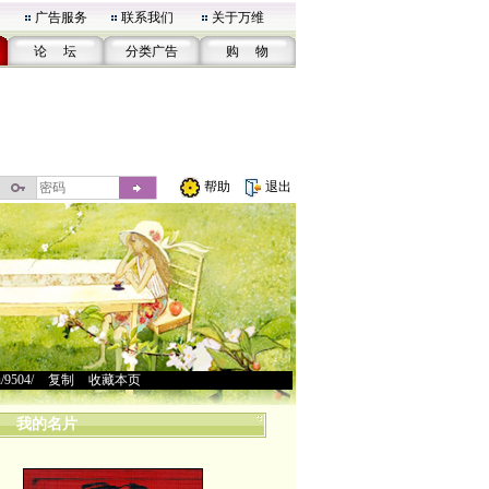
广告服务
联系我们
关于万维
论 坛
分类广告
购 物
帮助
退出
u/9504/
>
复制
>
收藏本页
我的名片