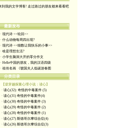
来到我的文学博客! 走过路过的朋友都来看看吧
最新发布
· 现代诗 <<轮回>>
· 什么动物每周四出现?
· 现代诗 <<细数让我快乐的小事>>
· 啥是理想生活?
· 小学生脑洞大开的零分作文
· Hello中国的朋友，我的汉语四级
· 祖传名画 《虢国夫人低碳游春图
分类目录
【逆穿越探案心理小说：读心】
· 读心(32): 奇怪的中毒案件 (5)
· 读心(31) 奇怪的中毒案件(4)
· 读心(30) 奇怪的中毒案件 (3)
· 读心(29) 奇怪的中毒案件 (2)
· 读心(28) 奇怪的中毒案件 (1)
· 读心(27) 斯德哥尔摩综合症(4)
· 读心(26) 斯德哥尔摩综合症(3)