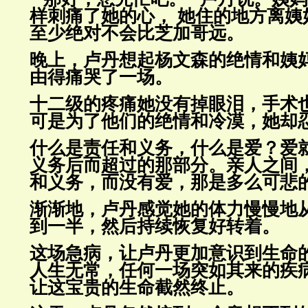
样刺痛了她的心， 她住的地
方离姨
至少绝对不会比芝加哥远。
晚上，卢丹想起杨文森的绝情和姨
由得痛哭了一场。
十二级的疼痛她没有掉眼泪，手术
可是为了他们的绝情和冷漠，她
却
什么是责任和义务，什么是爱？爱
义务后而超过的那部分。亲人之
间
和义务，而没有爱，那是多么可悲
渐渐地，卢丹感觉她的体力慢慢地
到一半，然后持续恢复好转着。
这场急病，让卢丹更加意识到生命
人生无常，任何一场突如其来的
疾
让这宝贵的生命截然终止。