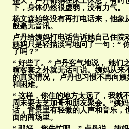
整天，卢丹都躺在床上休息，有时
下，身体仍然很虚弱，没有力气。
杨文森始终没有再打电话来，他象
般毫无音讯。
卢丹给姨妈打电话告诉她自己住院
姨妈只是轻描淡写地问了一句：
“
了吗？”
“ 好些了。” 卢丹客气地说， 她
暄客套之外就无话可说。姨妈
从来
的真实情况， 卢丹也习惯不再向姨
和困难。
“ 这样，你住的地方太远了，我就
周末要去芝加哥和朋友聚会。”
姨妈
话，背景里有轻微的人声和音乐，
面的商场里。
“ 那好，您先忙吧。” 卢丹说。姨