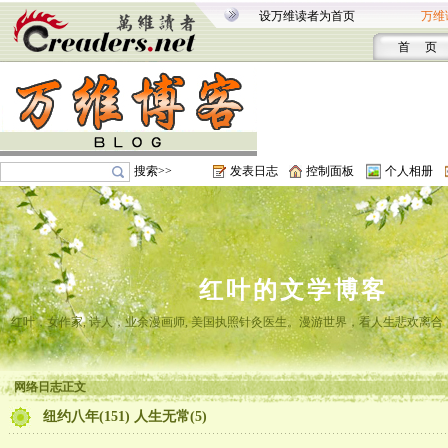
设万维读者为首页
万维
首 页
搜索>>
发表日志
控制面板
个人相册
红叶的文学博客
红叶，女作家, 诗人，业余漫画师, 美国执照针灸医生。漫游世界，看人生悲欢离
网络日志正文
纽约八年(151) 人生无常(5)