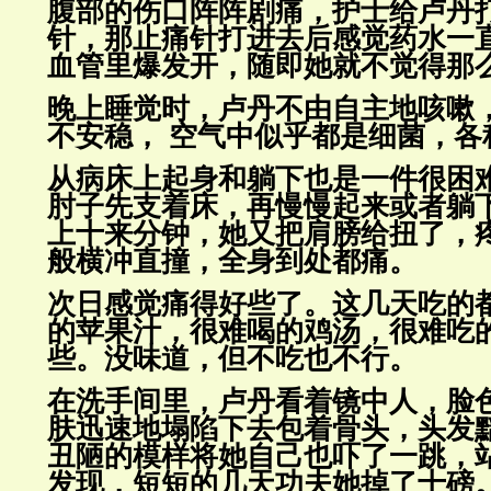
腹部的伤口阵阵剧痛，护士给卢丹
针，那止痛针打进去后感觉药水一
血管里爆发开，随即她就不觉得那
晚上睡觉时，卢丹不由自主地咳嗽
不安稳， 空气中似乎都是细菌，
各
从病床上起身和躺下也是一件很困
肘子先支着床，再慢慢起来或者
躺
上十来分钟，她又把肩膀给扭了，
般横冲直撞，
全身到处都痛。
次日感觉痛得好些了。这几天吃的
的苹果汁，很难喝的鸡汤，很难
吃
些。没味道，但不吃也不行。
在洗手间里，卢丹看着镜中人，脸
肤迅速地塌陷下去包着骨头，头
发
丑陋的模样将她自己也吓了一跳，
发现，短短的
几天功夫她掉了十磅