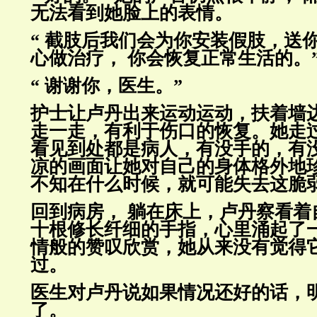
无法看到她脸上的表情。
“ 截肢后我们会为你安装假肢，送
心做治疗， 你会恢复正常生活
的。
“ 谢谢你，医生。”
护士让卢丹出来运动运动，扶着墙
走一走，有利于伤口的恢复。她
走
看见到处都是病人，有没手的，有
凉的画面让她
对自己的身体格外地
不知在什么时候，就可能失去这脆
回到病房， 躺在床上，卢丹察看着
十根修长纤细的手指，心里涌起
了
情般的赞叹欣赏，她从来没有觉得
过。
医生对卢丹说如果情况还好的话，
了。