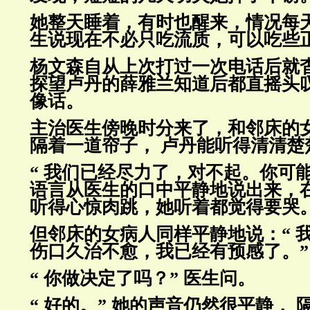
她整天睡着，有时也醒来，情况每
生说现在不必只吃流质，可以吃
些
杨文森自从上次打过一次电话后就
探望卢丹的薛雅兰知道后都直摇
头
像话。
主治医生傍晚时分来了，和邻床的
隔着一道帘子， 卢丹能听得清清
楚
“ 我们已经尽力了，对不起。你可能
语言从医生的口中平静地说
出来，
听得心惊肉跳，她听着都觉得要哭
但邻床的女病人同样平静地说：“ 
伤口久治不愈，我已经有预感了。”
“ 你做决定了吗？” 医生问。
“ 好的。” 她的声音仍然很平静，